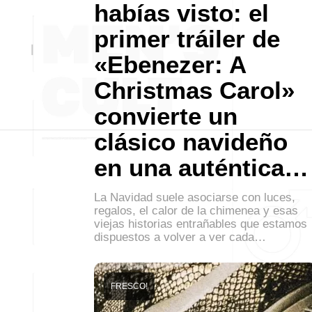
habías visto: el
primer tráiler de
«Ebenezer: A
Christmas Carol»
convierte un
clásico navideño
en una auténtica…
La Navidad suele asociarse con luces,
regalos, el calor de la chimenea y esas
viejas historias entrañables que estamos
dispuestos a volver a ver cada…
FRESCO!