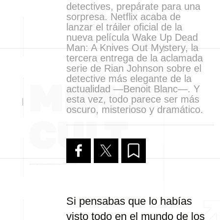
detectives, prepárate para una
sorpresa. Netflix acaba de
lanzar el tráiler oficial de la
nueva película Wake Up Dead
Man: A Knives Out Mystery, la
tercera entrega de la aclamada
serie de Rian Johnson sobre el
detective más elegante de la
actualidad —Benoit Blanc—. Y
esta vez, todo parece ser más
oscuro, misterioso y dramático.
Si pensabas que lo habías
visto todo en el mundo de los