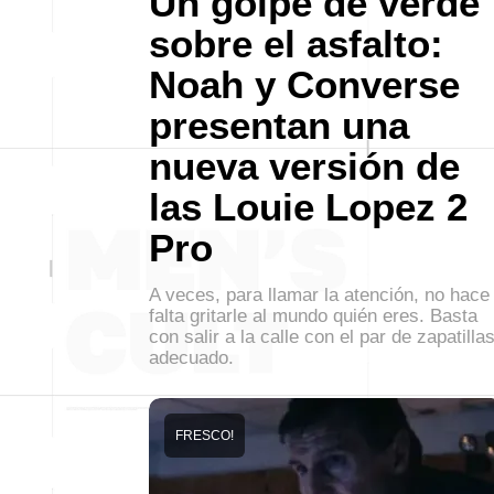
Un golpe de verde
sobre el asfalto:
Noah y Converse
presentan una
nueva versión de
las Louie Lopez 2
Pro
A veces, para llamar la atención, no hace
falta gritarle al mundo quién eres. Basta
con salir a la calle con el par de zapatilla
adecuado.
FRESCO!