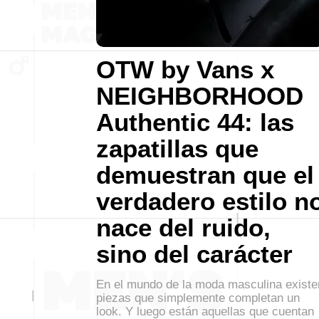
OTW by Vans x
NEIGHBORHOOD
Authentic 44: las
zapatillas que
demuestran que el
verdadero estilo n
nace del ruido,
sino del carácter
En el mundo de la moda masculina existe
piezas que simplemente completan un
look. Y luego están aquellas que cuentan