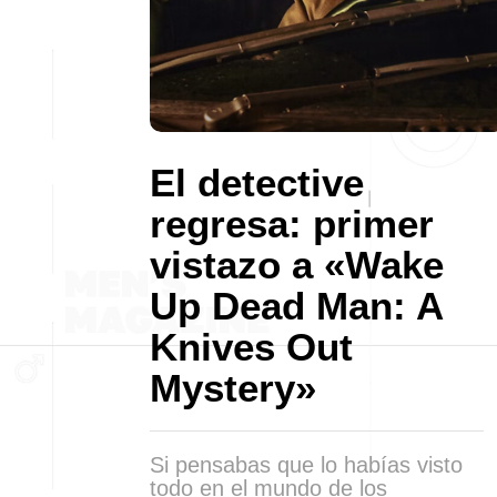
El detective
regresa: primer
vistazo a «Wake
Up Dead Man: A
Knives Out
Mystery»
Si pensabas que lo habías visto
todo en el mundo de los