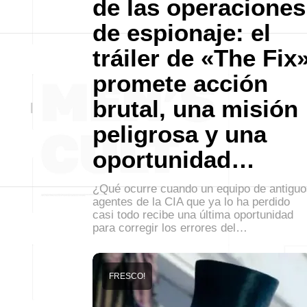
de las operaciones
de espionaje: el
tráiler de «The Fix
promete acción
brutal, una misión
peligrosa y una
oportunidad…
¿Qué ocurre cuando un equipo de antiguo
agentes de la CIA que ya lo ha perdido
casi todo recibe una última oportunidad
para corregir los errores del…
FRESCO!