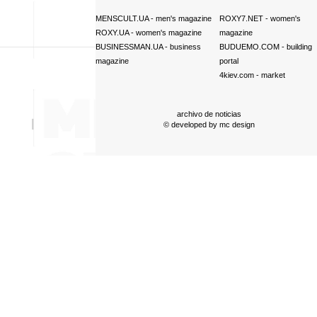
MENSCULT.UA
- men's magazine
ROXY7.NET
- women's
ROXY.UA
- women's magazine
magazine
BUSINESSMAN.UA
- business
BUDUEMO.COM
- building
magazine
portal
4kiev.com
- market
archivo de noticias
© developed by
mc design