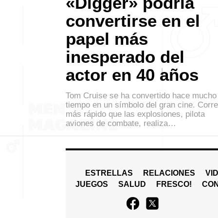
«Digger» podría
convertirse en el
papel más
inesperado del
actor en 40 años
Tom Cruise se ha convertido hace mucho
tiempo en un símbolo del gran cine. Corre
más rápido que las explosiones, pilota
aviones de combate, realiza…
ESTRELLAS
RELACIONES
VI
JUEGOS
SALUD
FRESCO!
СO