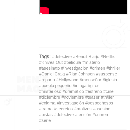
Tags:
#detective
#Benoit Blanc
#Netflix
#Knives Out
#película
#misterio
#asesinato
#investigación
#crimen
#thriller
#Daniel Craig
#Rian Johnson
#suspense
#reparto
#Hollywood
#monseñor
#iglesia
#pueblo pequeño
#intriga
#giros
#misterioso
#dramático
#estreno
#cine
#diciembre
#noviembre
#teaser
#tráiler
#enigma
#investigación
#sospechosos
#trama
#secretos
#motivos
#asesino
#pistas
#detective
#tensión
#crimen
#serie