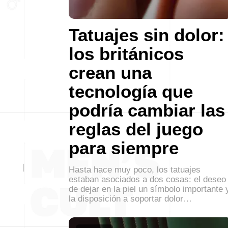
Tatuajes sin dolor:
los británicos
crean una
tecnología que
podría cambiar las
reglas del juego
para siempre
Hasta hace muy poco, los tatuajes
estaban asociados a dos cosas: el deseo
de dejar en la piel un símbolo importante 
la disposición a soportar dolor…