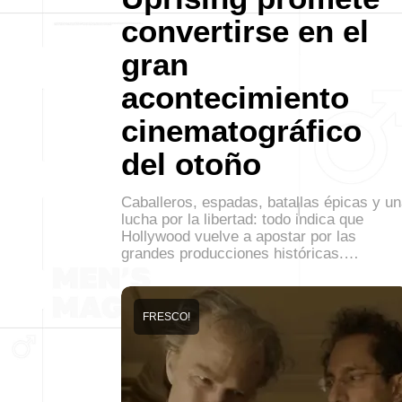
convertirse en el
gran
acontecimiento
cinematográfico
del otoño
Caballeros, espadas, batallas épicas y u
lucha por la libertad: todo indica que
Hollywood vuelve a apostar por las
grandes producciones históricas.…
FRESCO!