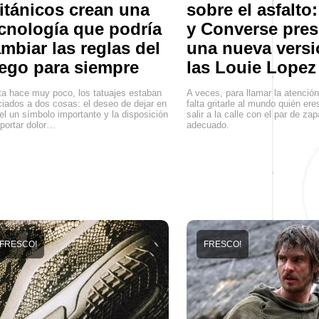
itánicos crean una
sobre el asfalto
cnología que podría
y Converse pre
mbiar las reglas del
una nueva versi
ego para siempre
las Louie Lopez
a hace muy poco, los tatuajes estaban
A veces, para llamar la atenció
iados a dos cosas: el deseo de dejar en
falta gritarle al mundo quién er
iel un símbolo importante y la disposición
salir a la calle con el par de zap
portar dolor…
adecuado.
FRESCO!
FRESCO!