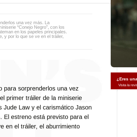
renderlos una vez más. La
 miniserie “Conejo Negro”, con los
teman en los papeles principales.
 y por lo que se ve en el tráiler,
¿Eres un
Visita la re
to para sorprenderlos una vez
 primer tráiler de la miniserie
s Jude Law y el carismático Jason
 El estreno está previsto para el
 en el tráiler, el aburrimiento