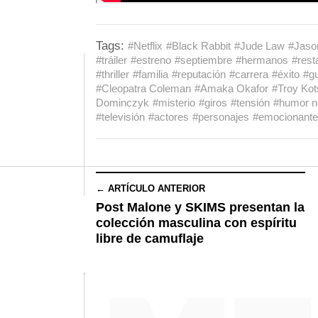
Tags:
#Netflix
#Black Rabbit
#Jude Law
#Jaso
#tráiler
#estreno
#septiembre
#hermanos
#rest
#thriller
#familia
#reputación
#carrera
#éxito
#g
#Cleopatra Coleman
#Amaka Okafor
#Troy Kot
Dominczyk
#misterio
#giros
#tensión
#humor n
#televisión
#actores
#personajes
#emocionante
← ARTÍCULO ANTERIOR
Post Malone y SKIMS presentan la
colección masculina con espíritu
libre de camuflaje