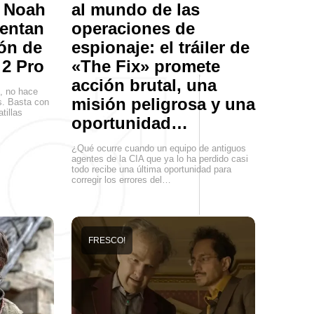
: Noah
al mundo de las
sentan
operaciones de
ón de
espionaje: el tráiler de
 2 Pro
«The Fix» promete
acción brutal, una
n, no hace
misión peligrosa y una
es. Basta con
atillas
oportunidad…
¿Qué ocurre cuando un equipo de antiguos
agentes de la CIA que ya lo ha perdido casi
todo recibe una última oportunidad para
corregir los errores del…
FRESCO!