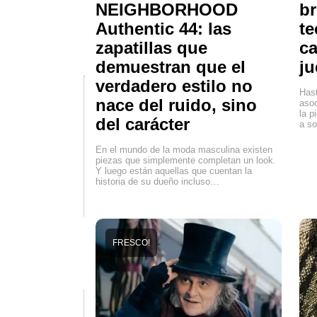
NEIGHBORHOOD
br
Authentic 44: las
te
zapatillas que
ca
demuestran que el
ju
verdadero estilo no
Hast
nace del ruido, sino
asoc
la p
del carácter
a so
En el mundo de la moda masculina existen
piezas que simplemente completan un look.
Y luego están aquellas que cuentan la
historia de su dueño incluso…
FRESCO!