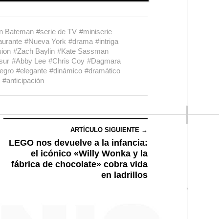
n Bateman
#serie de TV
#miniserie
aurante
#Nueva York
#drama
#intriga
uion
#Zach Baylin
#Kate Sassman
sur
#Abby Lee
#Chris Coy
#Dagmara
egro
#elegante
#dinámico
#dramático
#anticipación
ARTÍCULO SIGUIENTE →
LEGO nos devuelve a la infancia:
el icónico «Willy Wonka y la
fábrica de chocolate» cobra vida
en ladrillos