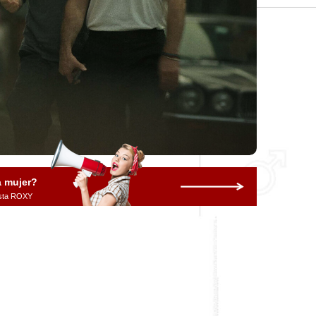
a mujer?
vista ROXY