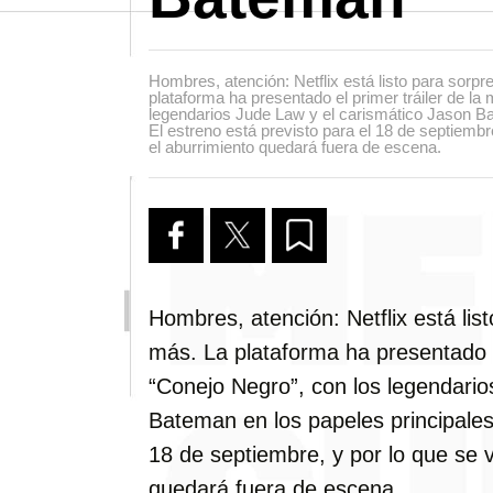
Hombres, atención: Netflix está listo para sorp
plataforma ha presentado el primer tráiler de la
legendarios Jude Law y el carismático Jason Ba
El estreno está previsto para el 18 de septiembre,
el aburrimiento quedará fuera de escena.
Hombres, atención: Netflix está lis
más. La plataforma ha presentado el
“Conejo Negro”, con los legendario
Bateman en los papeles principales.
18 de septiembre, y por lo que se ve
quedará fuera de escena.