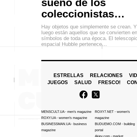
sueño de los
coleccionistas…
Hay objetos que simplemente se crean. Y
luego están aquellos que se convierten e
símbolos de toda una época. El telescopi
espacial Hubble pertenece…
ESTRELLAS
RELACIONES
VI
JUEGOS
SALUD
FRESCO!
СO
MENSCULT.UA
- men's magazine
ROXY7.NET
- women's
ROXY.UA
- women's magazine
magazine
BUSINESSMAN.UA
- business
BUDUEMO.COM
- building
magazine
portal
4kiev.com
- market