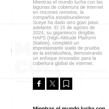
Mientras el mundo lucha con las
lagunas de cobertura de internet
en rincones remotos, la
compañía estadounidense
Sceye ha dado otro gran paso
adelante. El 15 de agosto de
2024, su gigantesco dirigible,
HAPS (High-Altitude Platform
Station), completó un
impresionante vuelo de prueba
en la estratosfera, demostrando
un enfoque innovador para la
cobertura global de internet.
Mientras el mundo lucha con