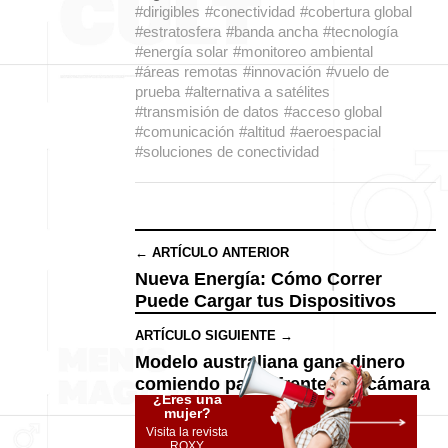
#dirigibles
#conectividad
#cobertura global
#estratosfera
#banda ancha
#tecnología
#energía solar
#monitoreo ambiental
#áreas remotas
#innovación
#vuelo de
prueba
#alternativa a satélites
#transmisión de datos
#acceso global
#comunicación
#altitud
#aeroespacial
#soluciones de conectividad
← ARTÍCULO ANTERIOR
Nueva Energía: Cómo Correr
Puede Cargar tus Dispositivos
ARTÍCULO SIGUIENTE →
Modelo australiana gana dinero
comiendo pasta frente a la cámara
¿Eres una
mujer?
Visita la revista
ROXY