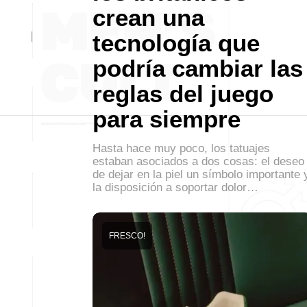
crean una
tecnología que
podría cambiar las
reglas del juego
para siempre
Hasta hace muy poco, los tatuajes
estaban asociados a dos cosas: el deseo
de dejar en la piel un símbolo importante 
la disposición a soportar dolor…
FRESCO!