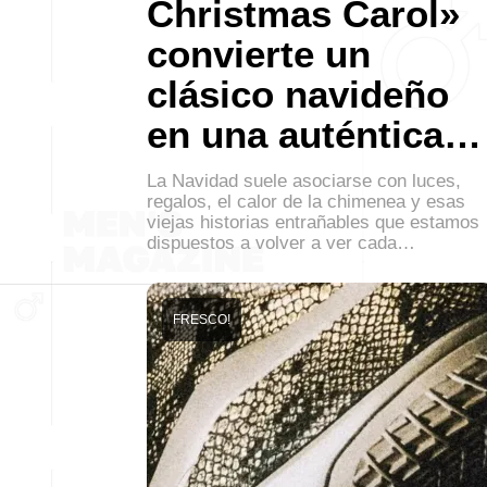
Christmas Carol»
convierte un
clásico navideño
en una auténtica…
La Navidad suele asociarse con luces,
regalos, el calor de la chimenea y esas
viejas historias entrañables que estamos
dispuestos a volver a ver cada…
FRESCO!