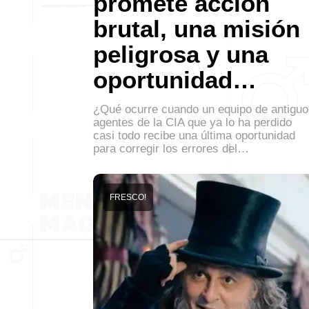
promete acción
brutal, una misión
peligrosa y una
oportunidad…
¿Qué ocurre cuando un equipo de antiguo
agentes de la CIA que ya lo ha perdido
casi todo recibe una última oportunidad
para corregir los errores del…
FRESCO!