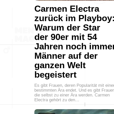
Carmen Electra
zurück im Playboy
Warum der Star
der 90er mit 54
Jahren noch imme
Männer auf der
ganzen Welt
begeistert
Es gibt Frauen, deren Popularität mit eine
bestimmten Ära endet. Und es gibt Fraue
die selbst zu einer Ära werden. Carmen
Electra gehört zu den…