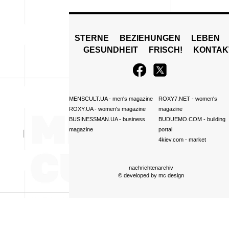
STERNE
BEZIEHUNGEN
LEBEN
GESUNDHEIT
FRISCH!
KONTAK
MENSCULT.UA
- men's magazine
ROXY7.NET
- women's
ROXY.UA
- women's magazine
magazine
BUSINESSMAN.UA
- business
BUDUEMO.COM
- building
magazine
portal
4kiev.com
- market
nachrichtenarchiv
© developed by
mc design