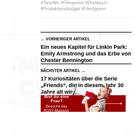
#Tanzfilm
#Filmpreise
#Drehbuch
#Produktionsbudget
#Filmfiguren
← VORHERIGER ARTIKEL
Ein neues Kapitel für Linkin Park:
Emily Armstrong und das Erbe von
Chester Bennington
NÄCHSTER ARTIKEL →
17 Kuriositäten über die Serie
„Friends“, die in diesem Jahr 30
Jahre alt wird
Bist du eine
Frau?
Besuche das
ROXY-Magazin