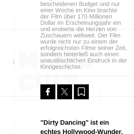
bescheidenen Budget und nur
einer Woche im Kino brachte
der Film über 170 Millionen
Dollar im Erscheinungsjahr ein
und eroberte die Herzen von
Zuschauern weltweit. Der Film
wurde nicht nur zu einem der
erfolgreichsten Filme seiner Zeit,
sondern hinterließ auch einen
unauslöschlichen Eindruck in der
Kinogeschichte.
"Dirty Dancing" ist ein
echtes Hollywood-Wunder.