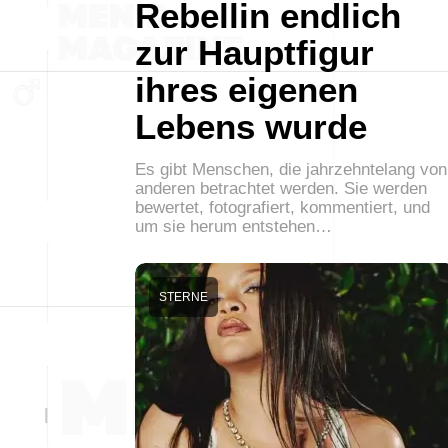
Rebellin endlich
zur Hauptfigur
ihres eigenen
Lebens wurde
Es gibt Menschen, die jahrzehntelang von
anderen betrachtet werden. Sie werden
bewertet, fotografiert, kommentiert, und
um sie herum entstehen…
STERNE