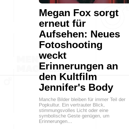
Megan Fox sorgt
erneut für
Aufsehen: Neues
Fotoshooting
weckt
Erinnerungen an
den Kultfilm
Jennifer's Body
Manche Bilder bleiben für immer Teil der
Popkultur. Ein vertrauter Blick,
stimmungsvolles Licht oder eine
symbolische Geste genügen, um
Erinnerungen…