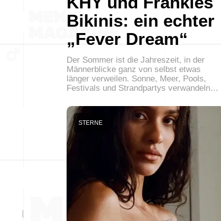
KHY und Frankies
Bikinis: ein echter
„Fever Dream“
Der Sommer ist die Jahreszeit, in der
Männerblicke ganz von selbst etwas
länger verweilen. Sonne, Meer, Pools,
Festivals und Strandpartys verwandeln…
STERNE