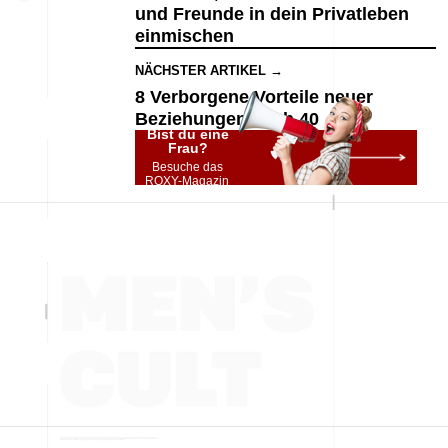
und Freunde in dein Privatleben
einmischen
NÄCHSTER ARTIKEL →
8 Verborgene Vorteile neuer
Beziehungen nach 40
Bist du eine
Frau?
Besuche das
ROXY-Magazin