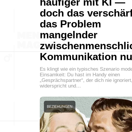
häufiger mit KI —
doch das verschärf
das Problem
mangelnder
zwischenmenschli
Kommunikation nu
Es klingt wie ein typisches Szenario mod
Einsamkeit: Du hast im Handy einen
„Gesprächspartner“, der dich nie ignoriert,
widerspricht und…
BEZIEHUNGEN