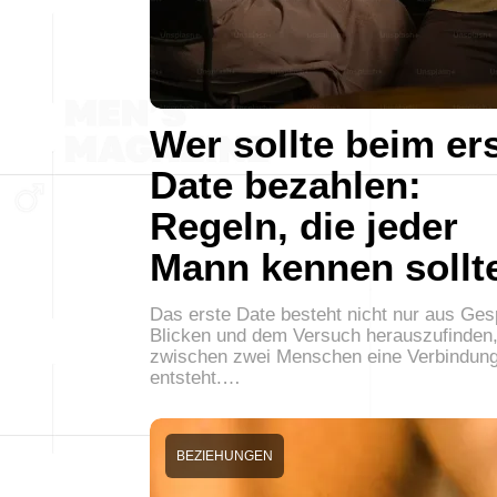
Wer sollte beim er
Date bezahlen:
Regeln, die jeder
Mann kennen sollt
Das erste Date besteht nicht nur aus Ge
Blicken und dem Versuch herauszufinden,
zwischen zwei Menschen eine Verbindun
entsteht.…
BEZIEHUNGEN