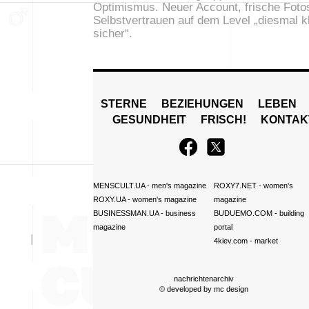
Optimismus. Neuer Account, frische Foto
Selbstvertrauen auf dem Level „diesmal k
sicher“.
STERNE
BEZIEHUNGEN
LEBEN
GESUNDHEIT
FRISCH!
KONTAK
MENSCULT.UA
- men's magazine
ROXY7.NET
- women's
ROXY.UA
- women's magazine
magazine
BUSINESSMAN.UA
- business
BUDUEMO.COM
- building
magazine
portal
4kiev.com
- market
nachrichtenarchiv
© developed by
mc design