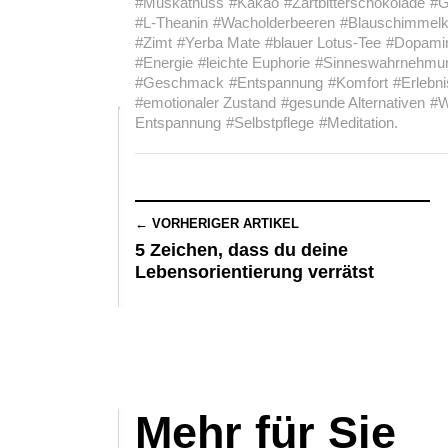
#Muskatnuss
#Kakao
#Zartbitterschokolade
#G
#L-Theanin
#Wacholderbeeren
#Blauschimmel
#Zimt
#Yerba Mate
#blauer Lotus-Tee
#Dopami
#Energie
#leichte Euphorie
#Sinneswahrnehmu
#Geschmack
#Entspannung
#Komfort
#Erlebni
#emotionaler Zustand
#gesunde Alternativen
#W
Entspannung
#Selbstpflege
#Meditation.
← VORHERIGER ARTIKEL
5 Zeichen, dass du deine
Lebensorientierung verrätst
Mehr für Sie