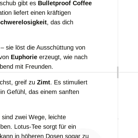
sschub gibt es
Bulletproof Coffee
ion liefert einen kräftigen
chwerelosigkeit
, das dich
– sie löst die Ausschüttung von
 von
Euphorie
erzeugt, wie nach
Abend mit Freunden.
hst, greif zu
Zimt
. Es stimuliert
ein Gefühl, das einem sanften
sind zwei Wege, leichte
en. Lotus-Tee sorgt für ein
kann in höheren Dosen sogar zu