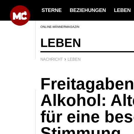
STERNE
BEZIEHUNGEN
LEBEN
ONLINE-MÄNNERMAGAZIN
LEBEN
›
NACHRICHT
LEBEN
Freitagabe
Alkohol: Al
für eine be
Stimmung