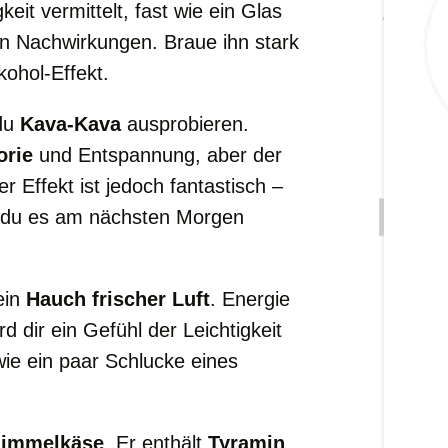
keit vermittelt, fast wie ein Glas
 Nachwirkungen. Braue ihn stark
ohol-Effekt.
 du
Kava-Kava
ausprobieren.
orie
und Entspannung, aber der
er Effekt ist jedoch fantastisch –
st du es am nächsten Morgen
ein
Hauch frischer Luft
. Energie
 dir ein Gefühl der Leichtigkeit
 wie ein paar Schlucke eines
immelkäse
. Er enthält
Tyramin
,