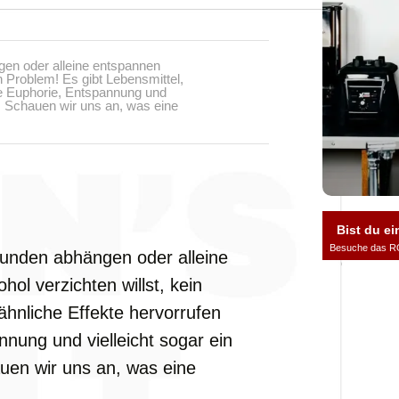
gen oder alleine entspannen
in Problem! Es gibt Lebensmittel,
hte Euphorie, Entspannung und
n. Schauen wir uns an, was eine
Bist du ei
Besuche das R
eunden abhängen oder alleine
ol verzichten willst, kein
ähnliche Effekte hervorrufen
nnung und vielleicht sogar ein
uen wir uns an, was eine