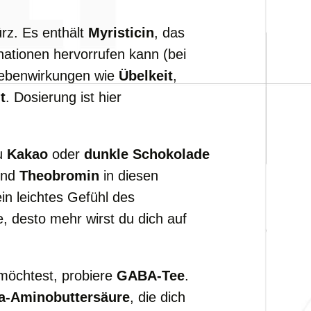
z. Es enthält
Myristicin
, das
nationen hervorrufen kann (bei
 Nebenwirkungen wie
Übelkeit
,
t
. Dosierung ist hier
du
Kakao
oder
dunkle Schokolade
nd
Theobromin
in diesen
in leichtes Gefühl des
, desto mehr wirst du dich auf
möchtest, probiere
GABA-Tee
.
-Aminobuttersäure
, die dich