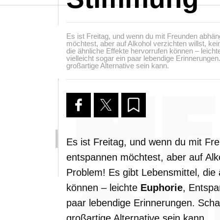
Es ist Freitag, und wenn du mit Freunden abhän
möchtest, aber auf Alkohol verzichten willst, ke
die ähnliche Effekte hervorrufen können – leic
vielleicht sogar ein paar lebendige Erinnerunge
großartige Alternative sein kann.
Es ist Freitag, und wenn du mit Fr
entspannen möchtest, aber auf Alkoh
Problem! Es gibt Lebensmittel, die 
können – leichte
Euphorie
, Entspa
paar lebendige Erinnerungen. Scha
großartige Alternative sein kann.