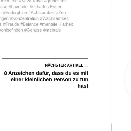
ABA-Tee
#Kava-Kava
#grüner Tee
käse
#Lavendel
#scharfes Essen
n
#Endorphine
#Achtsamkeit
#Zen
ngen
#Konzentration
#Wachsamkeit
s
#Freude
#Balance
#mentale Klarheit
ohlbefinden
#Genuss
#mentale
NÄCHSTER ARTIKEL →
8 Anzeichen dafür, dass du es mit
einer kleinlichen Person zu tun
hast