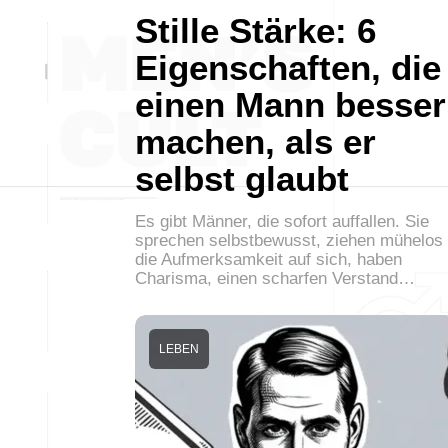
Stille Stärke: 6
Eigenschaften, die
einen Mann besser
machen, als er
selbst glaubt
Es gibt Männer, die sofort auffallen. Sie
sprechen selbstbewusst, ziehen mühelos
die Aufmerksamkeit auf sich, haben
Charisma, einen scharfen Verstand…
LEBEN