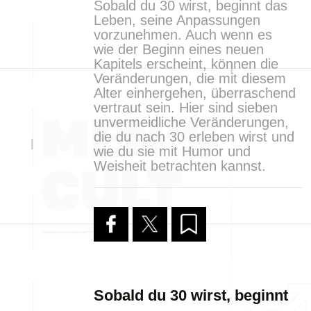
Sobald du 30 wirst, beginnt das
Leben, seine Anpassungen
vorzunehmen. Auch wenn es
wie der Beginn eines neuen
Kapitels erscheint, können die
Veränderungen, die mit diesem
Alter einhergehen, überraschend
vertraut sein. Hier sind sieben
unvermeidliche Veränderungen,
die du nach 30 erleben wirst und
wie du sie mit Humor und
Weisheit betrachten kannst.
Sobald du 30 wirst, beginnt