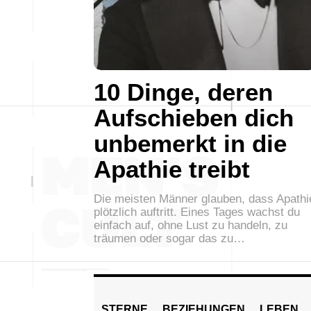
10 Dinge, deren
Aufschieben dich
unbemerkt in die
Apathie treibt
Die meisten Männer glauben, dass Apathi
plötzlich auftritt. Eines Tages wachst du
einfach auf, ohne Lust zu handeln, zu
träumen oder sogar das zu…
STERNE
BEZIEHUNGEN
LEBEN