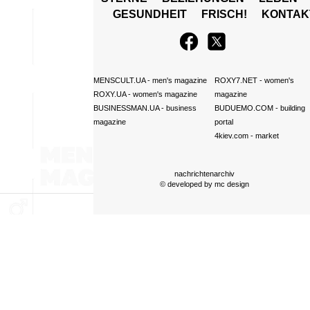
GESUNDHEIT
FRISCH!
KONTAK
MENSCULT.UA
- men's magazine
ROXY7.NET
- women's
ROXY.UA
- women's magazine
magazine
BUSINESSMAN.UA
- business
BUDUEMO.COM
- building
magazine
portal
4kiev.com
- market
nachrichtenarchiv
© developed by
mc design