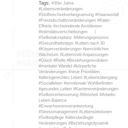
Tags:
#30er Jahre
#Lebensveränderungen
#Stoffwechselverlangsamung
#Haarausfall
#Freundschaftsveränderungen
#Kater-
Effekte
#schwindende Ambitionen
#Intimitätsverschiebungen
#Selbstakzeptanz
#Alterungsprozess
#Gesundheitstipps
#Leben nach 30
#Körperveränderungen
#persönliches
Wachstum
#Lebensstil-Anpassungen
#Glück
#Reife
#Beziehungsevolution
#mentaler Wandel
#körperliche
Veränderungen
#neue Prioritäten
#altersgerechtes Leben
#Lebensübergang
#Sozialleben
#emotionale Wohlbefinden
#gesundes Leben
#Karriereveränderungen
#Selbstverbesserung
#Weisheit
#Arbeits-
Leben-Balance
#Erwachsenenverantwortung
#Stressmanagement
#Lebenslektionen
#Selbstpflege
#altersbedingte
Veränderungen
#Beziehungsdynamik