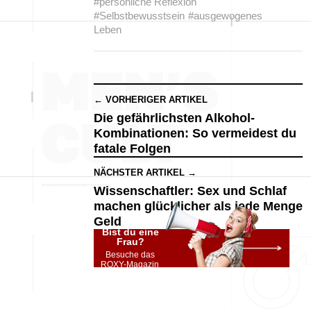
#persönliche Reflexion
#Selbstbewusstsein
#ausgewogenes
Leben
← VORHERIGER ARTIKEL
Die gefährlichsten Alkohol-
Kombinationen: So vermeidest du
fatale Folgen
NÄCHSTER ARTIKEL →
Wissenschaftler: Sex und Schlaf
machen glücklicher als jede Menge
Geld
Bist du eine
Frau?
Besuche das
ROXY-Magazin