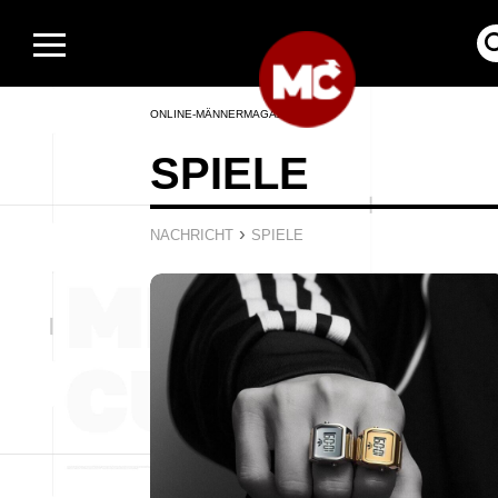
ONLINE-MÄNNERMAGAZIN
SPIELE
›
NACHRICHT
SPIELE