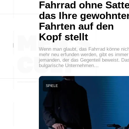
Fahrrad ohne Satte
das Ihre gewohnte
Fahrten auf den
Kopf stellt
Wenn man glaubt, das Fahrrad könne nich
mehr neu erfunden werden, gibt es immer
jemanden, der das Gegenteil beweist. Da
bulgarische Unternehmen…
SPIELE