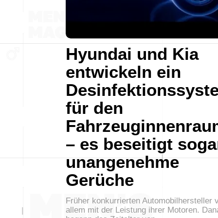
Hyundai und Kia
entwickeln ein
Desinfektionssyst
für den
Fahrzeuginnenrau
– es beseitigt soga
unangenehme
Gerüche
Früher konkurrierten Automobilhersteller 
allem mit der Leistung ihrer Motoren. Da