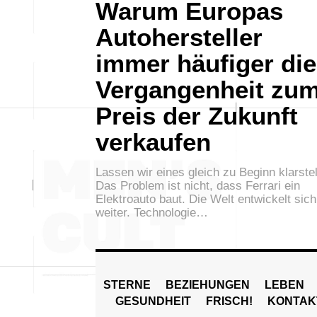
Warum Europas
Autohersteller
immer häufiger die
Vergangenheit zu
Preis der Zukunft
verkaufen
Lassen wir eines gleich zu Beginn klarstel
Das Problem ist nicht, dass Ferrari ein
Elektroauto baut. Die Welt entwickelt sich
weiter. Technologie…
STERNE
BEZIEHUNGEN
LEBEN
GESUNDHEIT
FRISCH!
KONTAK