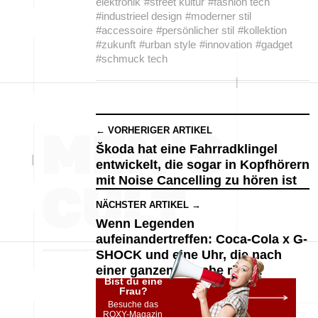
elektronik
#street kultur
#fashion tech
#industrieel design
#moderner stil
#accessoire
#persönlicher stil
#kollektion
#zukunft
#urban style
#innovation
#gadget
#schmuck tech
← VORHERIGER ARTIKEL
Škoda hat eine Fahrradklingel
entwickelt, die sogar in Kopfhörern
mit Noise Cancelling zu hören ist
NÄCHSTER ARTIKEL →
Wenn Legenden
aufeinandertreffen: Coca-Cola x G-
SHOCK und eine Uhr, die nach
einer ganzen Epoche riecht
Bist du eine
Frau?
Besuche das
ROXY-Magazin