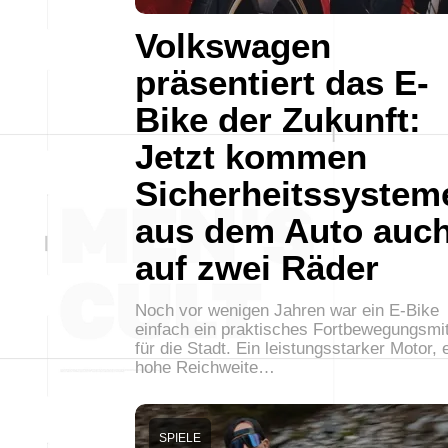
Volkswagen
präsentiert das E-
Bike der Zukunft:
Jetzt kommen
Sicherheitssystem
aus dem Auto auc
auf zwei Räder
Noch vor wenigen Jahren war ein E-Bike
einfach ein praktisches Fortbewegungsmit
für die Stadt. Ein leistungsstarker Motor, 
hohe Reichweite…
SPIELE