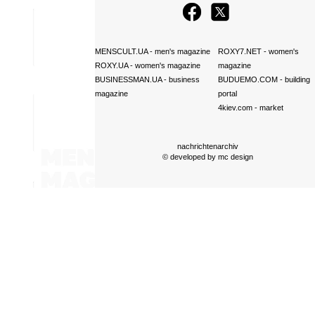
MENSCULT.UA
- men's magazine
ROXY7.NET
- women's
ROXY.UA
- women's magazine
magazine
BUSINESSMAN.UA
- business
BUDUEMO.COM
- building
magazine
portal
4kiev.com
- market
nachrichtenarchiv
© developed by
mc design