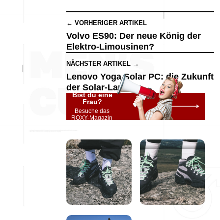
← VORHERIGER ARTIKEL
Volvo ES90: Der neue König der
Elektro-Limousinen?
NÄCHSTER ARTIKEL →
Lenovo Yoga Solar PC: die Zukunft
der Solar-Laptops
Bist du eine
Frau?
Besuche das
ROXY-Magazin