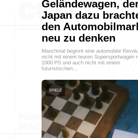
Geländewagen, de
Japan dazu bracht
den Automobilmar
neu zu denken
Manchmal beginnt eine automobile Revolu
nicht mit einem teuren Supersportwagen 
1000 PS und auch nicht mit einem
futuristischen…
SPIELE