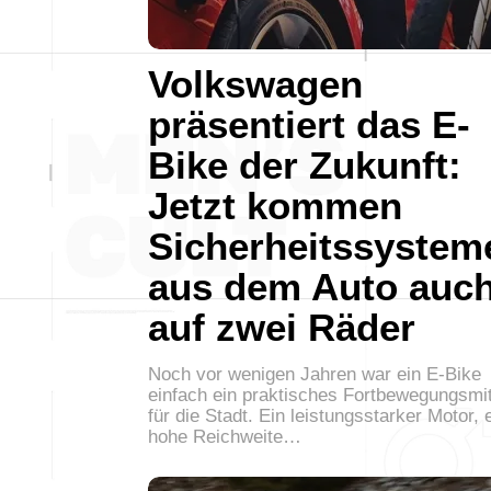
Volkswagen
präsentiert das E-
Bike der Zukunft:
Jetzt kommen
Sicherheitssystem
aus dem Auto auc
auf zwei Räder
Noch vor wenigen Jahren war ein E-Bike
einfach ein praktisches Fortbewegungsmit
für die Stadt. Ein leistungsstarker Motor, 
hohe Reichweite…