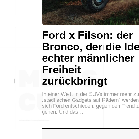
Ford x Filson: der
Bronco, der die Id
echter männlicher
Freiheit
zurückbringt
In einer Welt, in der SUVs immer mehr zu
„städtischen Gadgets auf Rädern“ werden
sich Ford entschieden, gegen den Trend 
gehen. Und das…