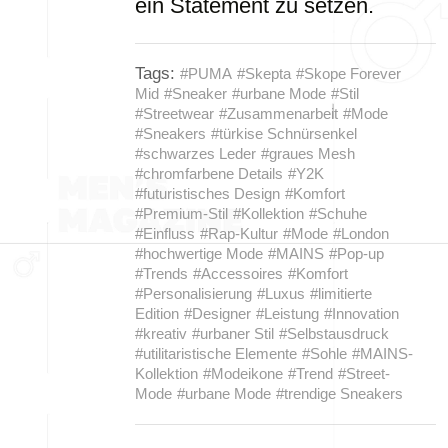
ein Statement zu setzen.
Tags:
#PUMA
#Skepta
#Skope Forever
Mid
#Sneaker
#urbane Mode
#Stil
#Streetwear
#Zusammenarbeit
#Mode
#Sneakers
#türkise Schnürsenkel
#schwarzes Leder
#graues Mesh
#chromfarbene Details
#Y2K
#futuristisches Design
#Komfort
#Premium-Stil
#Kollektion
#Schuhe
#Einfluss
#Rap-Kultur
#Mode
#London
#hochwertige Mode
#MAINS
#Pop-up
#Trends
#Accessoires
#Komfort
#Personalisierung
#Luxus
#limitierte
Edition
#Designer
#Leistung
#Innovation
#kreativ
#urbaner Stil
#Selbstausdruck
#utilitaristische Elemente
#Sohle
#MAINS-
Kollektion
#Modeikone
#Trend
#Street-
Mode
#urbane Mode
#trendige Sneakers