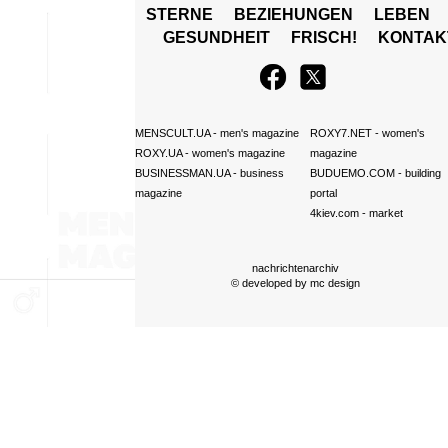
STERNE
BEZIEHUNGEN
LEBEN
GESUNDHEIT
FRISCH!
KONTAK
MENSCULT.UA
- men's magazine
ROXY7.NET
- women's
ROXY.UA
- women's magazine
magazine
BUSINESSMAN.UA
- business
BUDUEMO.COM
- building
magazine
portal
4kiev.com
- market
nachrichtenarchiv
© developed by
mc design