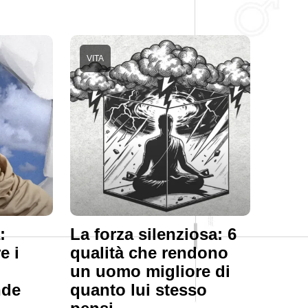
VITA
:
La forza silenziosa: 6
e i
qualità che rendono
un uomo migliore di
nde
quanto lui stesso