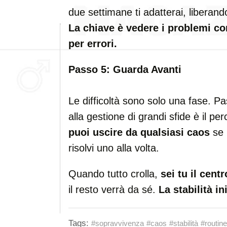
due settimane ti adatterai, liberand
La chiave è vedere i problemi c
per errori.
Passo 5: Guarda Avanti
Le difficoltà sono solo una fase. Pa
alla gestione di grandi sfide è il per
puoi uscire da qualsiasi caos
se l
risolvi uno alla volta.
Quando tutto crolla,
sei tu il centr
il resto verrà da sé.
La stabilità in
Tags:
#sopravvivenza
#caos
#stabilità
#routine