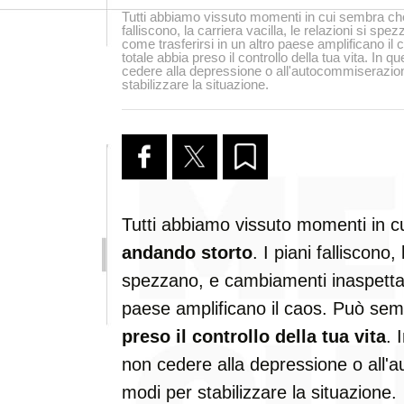
Tutti abbiamo vissuto momenti in cui sembra che 
falliscono, la carriera vacilla, le relazioni si sp
come trasferirsi in un altro paese amplificano i
totale abbia preso il controllo della tua vita. In
cedere alla depressione o all'autocommiserazio
stabilizzare la situazione.
Tutti abbiamo vissuto momenti in c
andando storto
. I piani falliscono, 
spezzano, e cambiamenti inaspettati
paese amplificano il caos. Può se
preso il controllo della tua vita
. 
non cedere alla depressione o all
modi per stabilizzare la situazione.