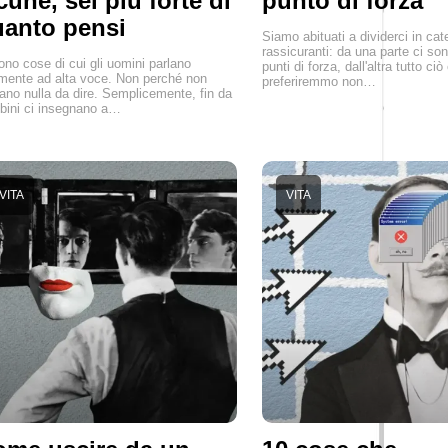
cune, sei più forte di
punto di forza
anto pensi
Siamo abituati a dividerci in cat
rassicuranti: da una parte ci son
ono cose di cui gli uomini parlano
punti di forza, dall'altra tutto ciò
mente ad alta voce. Non perché non
preferiremmo non…
ano nulla da dire. Semplicemente, fin da
ini ci insegnano a…
VITA
VITA