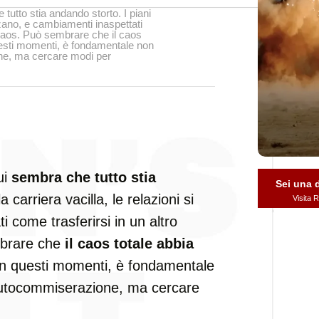
tutto stia andando storto. I piani
ezzano, e cambiamenti inaspettati
l caos. Può sembrare che il caos
 questi momenti, è fondamentale non
ne, ma cercare modi per
ui
sembra che tutto stia
Sei una
la carriera vacilla, le relazioni si
Visita
 come trasferirsi in un altro
mbrare che
il caos totale abbia
In questi momenti, è fondamentale
'autocommiserazione, ma cercare