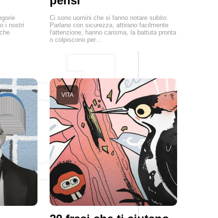
pensi
egorie
Ci sono uomini che si fanno notare subito.
o i nostri
Parlano con sicurezza, attirano facilmente
 che
l'attenzione, hanno carisma, la battuta pronta
o colpiscono per…
VITA