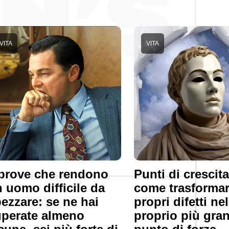
VITA
VITA
prove che rendono
Punti di crescita
 uomo difficile da
come trasformar
ezzare: se ne hai
propri difetti nel
perate almeno
proprio più gra