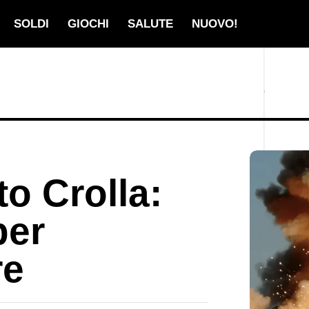
SOLDI
GIOCHI
SALUTE
NUOVO!
o Crolla:
per
re