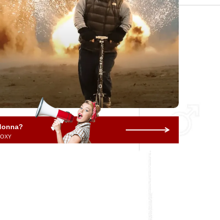
 donna?
 ROXY