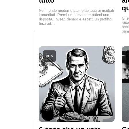
tutto
al
qu
Nel mondo moderno siamo abituati ai risultati
immediati. Premi un pulsante e ottieni una
Ci s
risposta. Investi denaro e aspetti un profitto.
rara
Inizi ad…
abbi
bamb
VITA