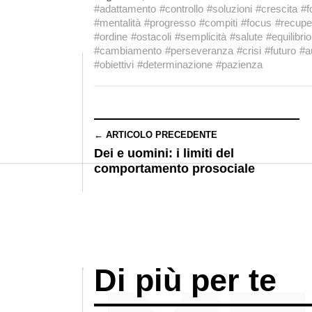
#adattamento
#controllo
#soluzioni
#crescita
#f
#mentalità
#progresso
#compiti
#focus
#recupe
#ordine
#ostacoli
#semplicità
#salute
#equilibrio
#cambiamento
#perseveranza
#crisi
#futuro
#a
#obiettivi
#determinazione
#pazienza
← ARTICOLO PRECEDENTE
Dei e uomini: i limiti del
comportamento prosociale
Di più per te