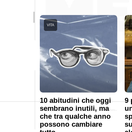
VITA
10 abitudini che oggi
9 
sembrano inutili, ma
un
che tra qualche anno
sp
possono cambiare
su