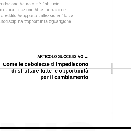
ondazione
#cura di sé
#abitudini
ro
#pianificazione
#trasformazione
#reddito
#supporto
#riflessione
#forza
utodisciplina
#opportunità
#guarigione
ARTICOLO SUCCESSIVO →
Come le debolezze ti impediscono
di sfruttare tutte le opportunità
per il cambiamento