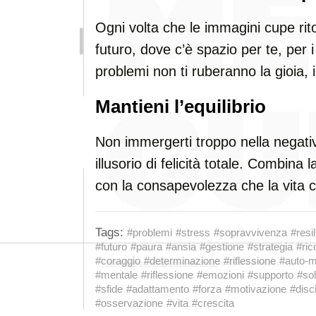
Ogni volta che le immagini cupe rito
futuro, dove c’è spazio per te, per i 
problemi non ti ruberanno la gioia, il
Mantieni l’equilibrio
Non immergerti troppo nella negati
illusorio di felicità totale. Combina
con la consapevolezza che la vita co
Tags:
#problemi
#stress
#sopravvivenza
#resi
#futuro
#paura
#ansia
#gestione
#strategia
#ri
#coraggio
#determinazione
#riflessione
#auto-m
#mentale
#riflessione
#emozioni
#supporto
#so
#sfide
#adattamento
#forza
#motivazione
#disc
#osservazione
#vita
#crescita