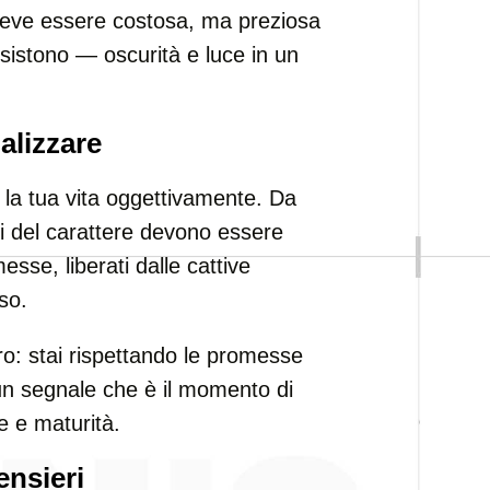
 deve essere costosa, ma preziosa
istono — oscurità e luce in un
lizzare
a tua vita oggettivamente. Da
ti del carattere devono essere
messe, liberati dalle cattive
so.
tro: stai rispettando le promesse
È un segnale che è il momento di
e e maturità.
ensieri