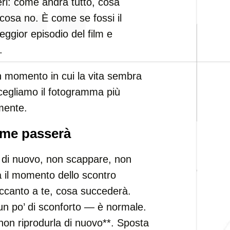
eri: come andrà tutto, cosa
 cosa no. È come se fossi il
peggior episodio del film e
.
un momento in cui la vita sembra
cegliamo il fotogramma più
amente.
ome passerà
o di nuovo, non scappare, non
a il momento dello scontro
accanto a te, cosa succederà.
 un po’ di sconforto — è normale.
non riprodurla di nuovo**. Sposta