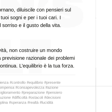
rnano, diluiscile con pensieri sul
tuoi sogni e per i tuoi cari. I
 sorriso e il gusto della vita.
vità, non costruire un mondo
 la previsione razionale dei problemi
ntinua. L’equilibrio è la tua forza.
lienza
#controllo
#equilibrio
#presente
compensa
#consapevolezza
#azione
iglioramento
#preparazione
#pensiero
luzione
#difficoltà
#ostacoli
#decisioni
iplina
#speranza
#realtà
#lucidità