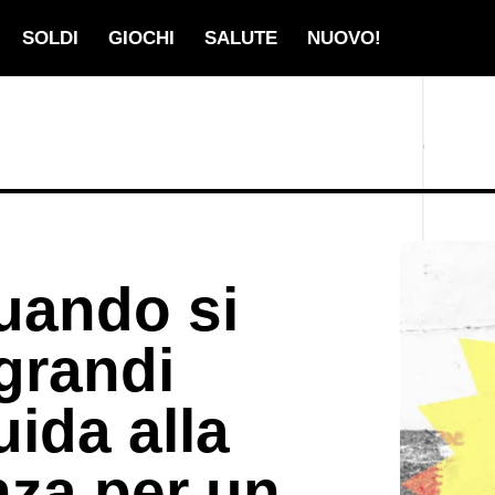
SOLDI
GIOCHI
SALUTE
NUOVO!
uando si
grandi
ida alla
za per un