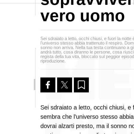
vero uomo
Sei sdraiato a letto, occhi chiusi, e fuori la not
l’universo stesso abbia trattenuto il respiro. Doma
sonno non arriva. Nella tua testa continuano a gi
andrà tutto, cosa diranno le persone, cosa riusci
regista della tua vita, bloccato sul peggior episo
riproduzione.
Sei sdraiato a letto, occhi chiusi, e
sembra che l’universo stesso abbia 
dovrai alzarti presto, ma il sonno no