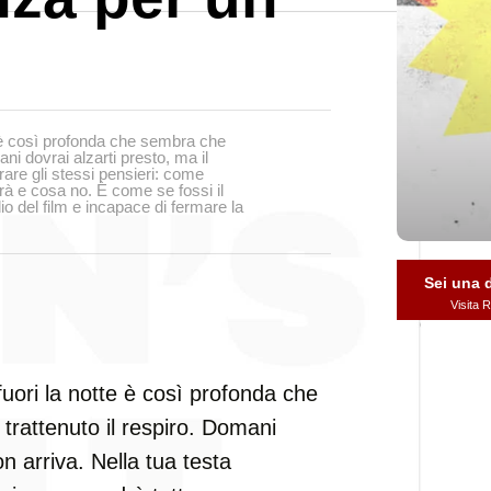
te è così profonda che sembra che
ni dovrai alzarti presto, ma il
rare gli stessi pensieri: come
rà e cosa no. È come se fossi il
dio del film e incapace di fermare la
Sei una
Visita
 fuori la notte è così profonda che
trattenuto il respiro. Domani
n arriva. Nella tua testa