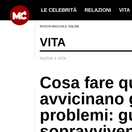
LE CELEBRITÀ
RELAZIONI
VITA
RIVISTA MASCHILE ONLINE
VITA
›
NUOVA
VITA
Cosa fare q
avvicinano 
problemi: gu
sopravviven