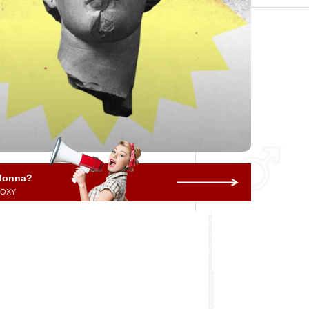
 donna?
 ROXY