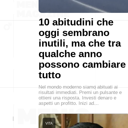
10 abitudini che
oggi sembrano
inutili, ma che tra
qualche anno
possono cambiare
tutto
Nel mondo moderno siamo abituati ai
risultati immediati. Premi un pulsante e
ottieni una risposta. Investi denaro e
aspetti un profitto. Inizi ad…
VITA