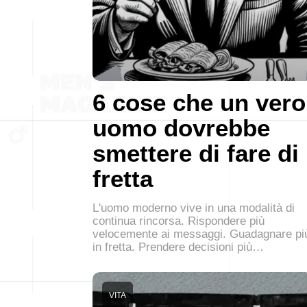
6 cose che un vero
uomo dovrebbe
smettere di fare di
fretta
L'uomo moderno vive in una modalità di
continua rincorsa. Rispondere più
velocemente ai messaggi. Guadagnare pi
in fretta. Prendere decisioni più…
VITA