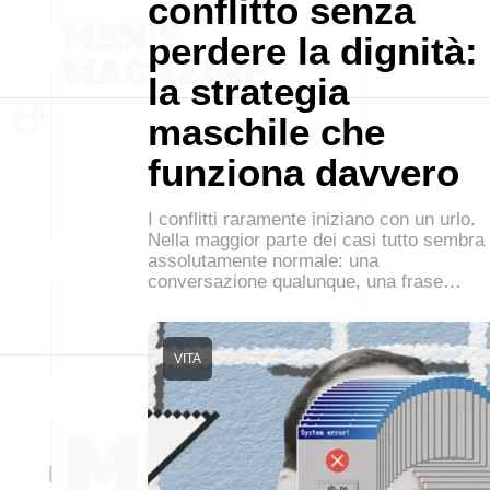
conflitto senza
perdere la dignità:
la strategia
maschile che
funziona davvero
I conflitti raramente iniziano con un urlo.
Nella maggior parte dei casi tutto sembra
assolutamente normale: una
conversazione qualunque, una frase…
VITA