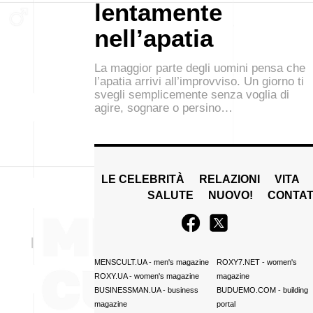
lentamente
nell’apatia
La maggior parte degli uomini pensa che
l’apatia arrivi all’improvviso. Un giorno ti
svegli semplicemente senza voglia di
agire, sognare o persino…
LE CELEBRITÀ
RELAZIONI
VITA
SALUTE
NUOVO!
CONTAT
MENSCULT.UA
- men's magazine
ROXY7.NET
- women's
ROXY.UA
- women's magazine
magazine
BUSINESSMAN.UA
- business
BUDUEMO.COM
- building
magazine
portal