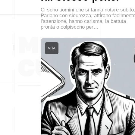
Ci sono uomini che si fanno notare subito
Parlano con sicurezza, attirano facilment
l'attenzione, hanno carisma, la battuta
pronta o colpiscono per…
VITA