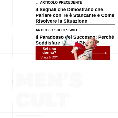
← ARTICOLO PRECEDENTE
4 Segnali che Dimostrano che
Parlare con Te è Stancante e Come
Risolvere la Situazione
ARTICOLO SUCCESSIVO →
Il Paradosso del Successo: Perché
Soddisfare i Propri Bisogni?
Sei una
donna?
Visita ROXY