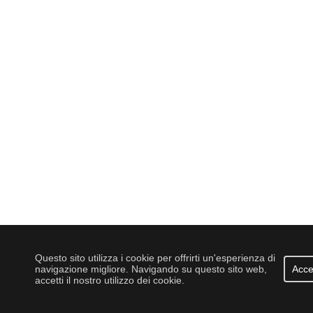
Questo sito utilizza i cookie per offrirti un'esperienza di
navigazione migliore. Navigando su questo sito web,
Acce
accetti il nostro utilizzo dei cookie.