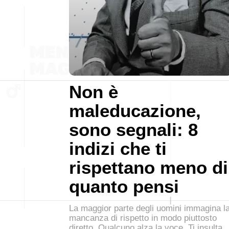
Non è
maleducazione,
sono segnali: 8
indizi che ti
rispettano meno di
quanto pensi
La maggior parte degli uomini immagina l
mancanza di rispetto in modo piuttosto
diretto. Qualcuno alza la voce. Ti insulta.