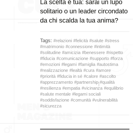
La scelta è tua: sarai un lupo
solitario o un leader circondato
da chi scalda la tua anima?
Tags:
#relazioni
#felicità
#salute
#stress
#matrimonio
#connessione
#intimità
#solitudine
#amicizia
#benessere
#rispetto
#fiducia
#comunicazione
#supporto
#forza
#emozioni
#legami
#famiglia
#autostima
#realizzazione
#lealtà
#cura
#amore
#priorità
#fiducia in sé
#calore
#ascolto
#apprezzamento
#partnership
#qualità
#resilienza
#empatia
#vicinanza
#equilibrio
#salute mentale
#legami sociali
#soddisfazione
#comunità
#vulnerabilità
#sicurezza