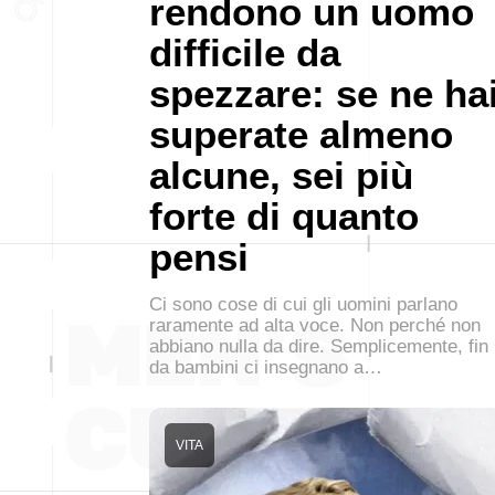
rendono un uomo
difficile da
spezzare: se ne ha
superate almeno
alcune, sei più
forte di quanto
pensi
Ci sono cose di cui gli uomini parlano
raramente ad alta voce. Non perché non
abbiano nulla da dire. Semplicemente, fin
da bambini ci insegnano a…
VITA