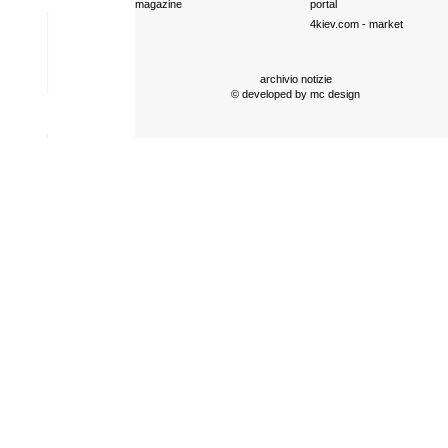
magazine
portal
4kiev.com
- market
archivio notizie
© developed by
mc design