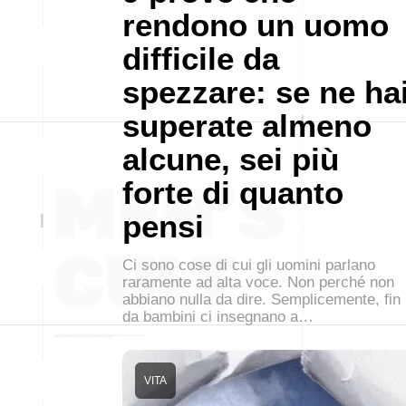
rendono un uomo
difficile da
spezzare: se ne ha
superate almeno
alcune, sei più
forte di quanto
pensi
Ci sono cose di cui gli uomini parlano
raramente ad alta voce. Non perché non
abbiano nulla da dire. Semplicemente, fin
da bambini ci insegnano a…
VITA