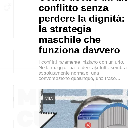
conflitto senza
perdere la dignità:
la strategia
maschile che
funziona davvero
I conflitti raramente iniziano con un urlo.
Nella maggior parte dei casi tutto sembra
assolutamente normale: una
conversazione qualunque, una frase…
VITA