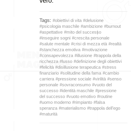
vero.
Tags:
#obiettivi di vita
#delusione
#psicologia maschile
#ambizione
#burnout
#aspettative
#mito del successo
#inseguire sogni
#crescita personale
#salute mentale
#crisi di mezza età
#realtà
#stanchezza emotiva
#motivazione
#consapevolezza
#illusione
#trappola della
ricchezza
#lusso
#definizione degli obiettivi
#felicità
#disillusione terapeutica
#stress
finanziario
#solitudine della fama
#cambio
carriera
#pressione sociale
#virilità
#senso
personale
#sovraconsumo
#vuoto del
successo
#identità maschile
#pressione
del successo
#vuoto emotivo
#routine
#uomo moderno
#rimpianto
#falsa
speranza
#materialismo
#trappola dell’ego
#maturità