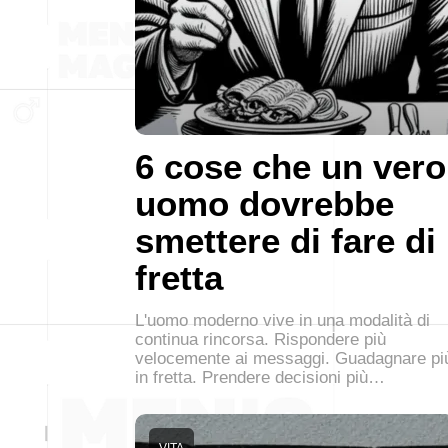
6 cose che un vero
uomo dovrebbe
smettere di fare di
fretta
L'uomo moderno vive in una modalità di
continua rincorsa. Rispondere più
velocemente ai messaggi. Guadagnare pi
in fretta. Prendere decisioni più…
VITA