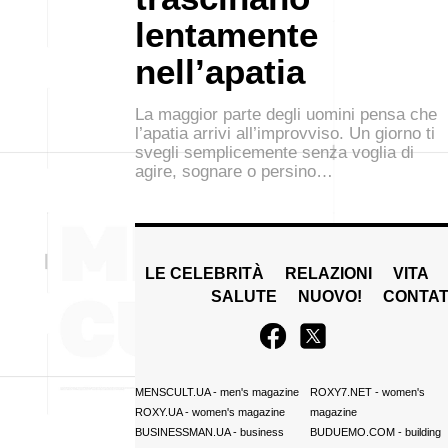
lentamente
nell’apatia
La maggior parte degli uomini pensa che
l’apatia arrivi all’improvviso. Un giorno ti
svegli semplicemente senza voglia di
agire, sognare o persino…
LE CELEBRITÀ
RELAZIONI
VITA
SALUTE
NUOVO!
CONTAT
MENSCULT.UA
- men's magazine
ROXY7.NET
- women's
ROXY.UA
- women's magazine
magazine
BUSINESSMAN.UA
- business
BUDUEMO.COM
- building