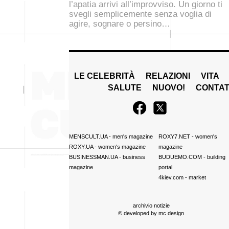
l’apatia arrivi all’improvviso. Un giorno ti
svegli semplicemente senza voglia di
agire, sognare o persino…
LE CELEBRITÀ
RELAZIONI
VITA
SALUTE
NUOVO!
CONTAT
MENSCULT.UA
- men's magazine
ROXY7.NET
- women's
ROXY.UA
- women's magazine
magazine
BUSINESSMAN.UA
- business
BUDUEMO.COM
- building
magazine
portal
4kiev.com
- market
archivio notizie
© developed by
mc design