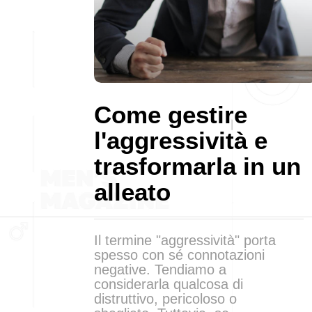
Come gestire
l'aggressività e
trasformarla in un
alleato
Il termine "aggressività" porta
spesso con sé connotazioni
negative. Tendiamo a
considerarla qualcosa di
distruttivo, pericoloso o