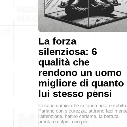
La forza
silenziosa: 6
qualità che
rendono un uomo
migliore di quanto
lui stesso pensi
Ci sono uomini che si fanno notare subito
Parlano con sicurezza, attirano facilment
l'attenzione, hanno carisma, la battuta
pronta o colpiscono per…