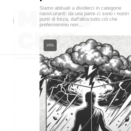
Siamo abituati a dividerci in categorie
rassicuranti: da una parte ci sono i nostri
punti di forza, dall'altra tutto ciò che
preferiremmo non…
VITA