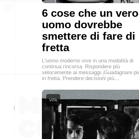
6 cose che un vero
uomo dovrebbe
smettere di fare di
fretta
L'uomo moderno vive in una modalità di
continua rincorsa. Rispondere più
velocemente ai messaggi. Guadagnare pi
in fretta. Prendere decisioni più…
VITA