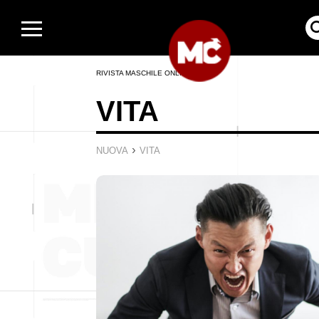
RIVISTA MASCHILE ONLINE
VITA
›
NUOVA
VITA