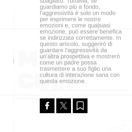
sbagliato. Tuttavia, se
guardiamo più a fondo,
l'aggressività è solo un modo
per esprimere le nostre
emozioni e, come qualsiasi
emozione, può essere benefica
se indirizzata correttamente. In
questo articolo, suggerirò di
guardare l'aggressività da
un'altra prospettiva e mostrerò
come un padre possa
trasmettere a suo figlio una
cultura di interazione sana con
questa emozione.