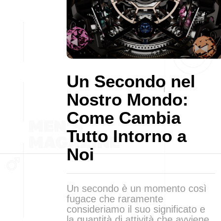
Un Secondo nel
Nostro Mondo:
Come Cambia
Tutto Intorno a
Noi
Un secondo è un momento così
fugace che raramente
consideriamo il suo significato e
la quantità di attività che avviene