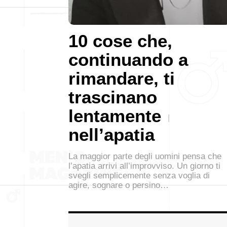
10 cose che,
continuando a
rimandare, ti
trascinano
lentamente
nell’apatia
La maggior parte degli uomini pensa che
l’apatia arrivi all’improvviso. Un giorno ti
svegli semplicemente senza voglia di
agire, sognare o persino…