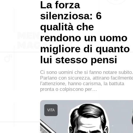
La forza
silenziosa: 6
qualità che
rendono un uomo
migliore di quanto
lui stesso pensi
Ci sono uomini che si fanno notare subito
Parlano con sicurezza, attirano facilment
l'attenzione, hanno carisma, la battuta
pronta o colpiscono per…
VITA