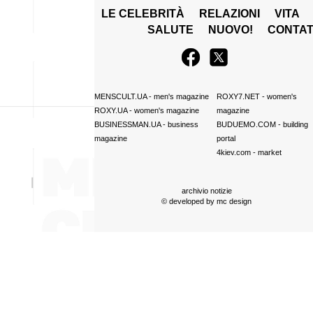
LE CELEBRITÀ
RELAZIONI
VITA
SALUTE
NUOVO!
CONTAT
MENSCULT.UA
- men's magazine
ROXY7.NET
- women's
ROXY.UA
- women's magazine
magazine
BUSINESSMAN.UA
- business
BUDUEMO.COM
- building
magazine
portal
4kiev.com
- market
archivio notizie
© developed by
mc design