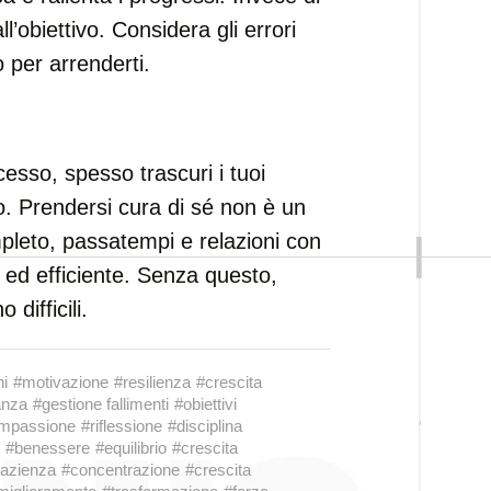
ll’obiettivo. Considera gli errori
per arrenderti.
esso, spesso trascuri i tuoi
so. Prendersi cura di sé non è un
pleto, passatempi e relazioni con
e ed efficiente. Senza questo,
difficili.
ni
#motivazione
#resilienza
#crescita
anza
#gestione fallimenti
#obiettivi
mpassione
#riflessione
#disciplina
#benessere
#equilibrio
#crescita
azienza
#concentrazione
#crescita