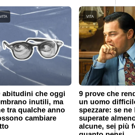
VITA
VITA
 abitudini che oggi
9 prove che re
mbrano inutili, ma
un uomo difficil
e tra qualche anno
spezzare: se ne 
ossono cambiare
superate almen
tto
alcune, sei più f
quanto pensi