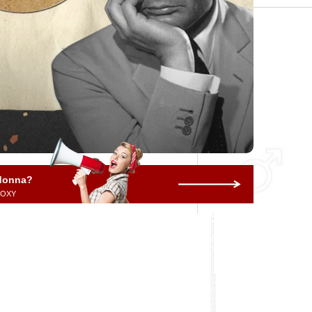
 donna?
 ROXY