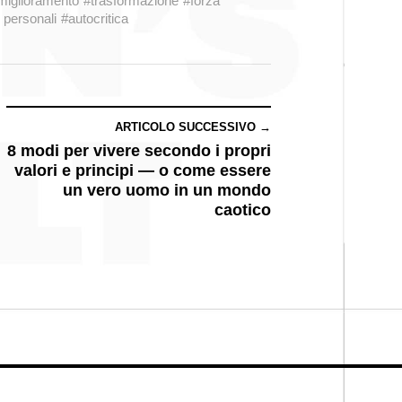
miglioramento
#trasformazione
#forza
 personali
#autocritica
ARTICOLO SUCCESSIVO →
8 modi per vivere secondo i propri
valori e principi — o come essere
un vero uomo in un mondo
caotico