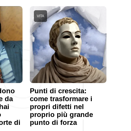
VITA
ndono
Punti di crescita:
e da
come trasformare i
hai
propri difetti nel
o
proprio più grande
orte di
punto di forza