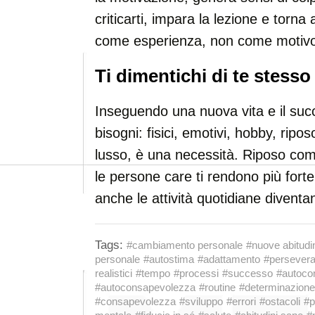
criticarti, impara la lezione e torna a
come esperienza, non come motivo 
Ti dimentichi di te stesso
Inseguendo una nuova vita e il succ
bisogni: fisici, emotivi, hobby, ripo
lusso, è una necessità. Riposo com
le persone care ti rendono più fort
anche le attività quotidiane diventano 
Tags:
#cambiamento personale
#nuove abitudi
personale
#autostima
#adattamento
#persever
realistici
#tempo
#processi
#successo
#autoco
#autoconsapevolezza
#routine
#determinazione
#consapevolezza
#sviluppo
#errori
#ostacoli
#p