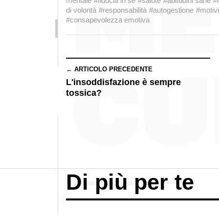
mentale
#fiducia in sé
#salute
#abitudini sane
#
di volontà
#responsabilità
#autogestione
#motivi
#consapevolezza emotiva
← ARTICOLO PRECEDENTE
L'insoddisfazione è sempre
tossica?
Di più per te