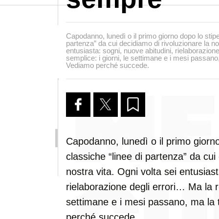
Capodanno, lunedì o il primo giorno dopo lo stipe
partenza” da cui decidiamo di rivoluzionare la nos
entusiasta: sogni, nuove abitudini, rielaborazione
semplice: i giorni, le settimane e i mesi passano,
Vediamo perché succede.
Capodanno, lunedì o il primo giorno
classiche “linee di partenza” da cui
nostra vita. Ogni volta sei entusias
rielaborazione degli errori… Ma la re
settimane e i mesi passano, ma la 
perché succede.