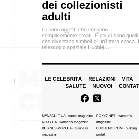
dei collezionisti
adulti
Ci sono oggetti che vengono
semplicemente creati. E poi ci sono quelli
che diventano simboli di un’intera epoca. I
telescopio spaziale Hubble…
LE CELEBRITÀ
RELAZIONI
VITA
SALUTE
NUOVO!
CONTAT
MENSCULT.UA
- men's magazine
ROXY7.NET
- women's
ROXY.UA
- women's magazine
magazine
BUSINESSMAN.UA
- business
BUDUEMO.COM
- building
magazine
portal