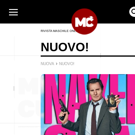
RIVISTA MASCHILE ONLINE
NUOVO!
›
NUOVA
NUOVO!