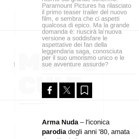
Paramount Pictures ha rilasciato
il primo teaser trailer del nuovo
film, e sembra che ci aspetti
qualcosa di epico. Ma la grande
domanda è: riuscirà la nuova
versione a soddisfare le
aspettative dei fan della
leggendaria saga, conosciuta
per il suo umorismo unico e le
sue avventure assurde?
Arma Nuda
– l'iconica
parodia
degli anni '80, amata