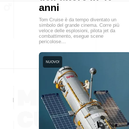
anni
Tom Cruise è da tempo diventato un
simbolo del grande cinema. Corre più
veloce delle esplosioni, pilota jet da
combattimento, esegue scene
pericolose…
NUOVO!