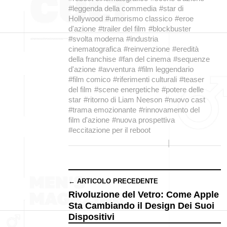
#leggenda della commedia
#star di
Hollywood
#umorismo classico
#eroe
d'azione
#trailer del film
#blockbuster
#svolta moderna
#industria
cinematografica
#reinvenzione
#eredità
della franchise
#fan del cinema
#sequenze
d'azione
#avventura
#film leggendario
#film comico
#riferimenti culturali
#teaser
del film
#scene energetiche
#potere delle
star
#ritorno di Liam Neeson
#nuovo cast
#trama emozionante
#rinnovamento del
film d'azione
#nuova prospettiva
#eccitazione per il reboot
← ARTICOLO PRECEDENTE
Rivoluzione del Vetro: Come Apple
Sta Cambiando il Design Dei Suoi
Dispositivi