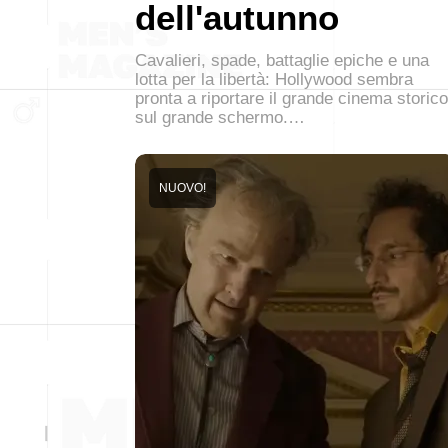
dell'autunno
Cavalieri, spade, battaglie epiche e una
lotta per la libertà: Hollywood sembra
pronta a riportare il grande cinema storico
sul grande schermo.…
NUOVO!