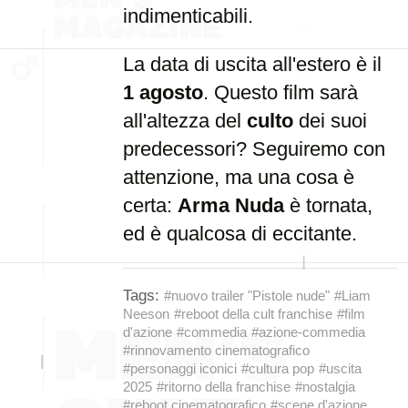
indimenticabili.
La data di uscita all'estero è il
1 agosto
. Questo film sarà
all'altezza del
culto
dei suoi
predecessori? Seguiremo con
attenzione, ma una cosa è
certa:
Arma Nuda
è tornata,
ed è qualcosa di eccitante.
Tags:
#nuovo trailer "Pistole nude"
#Liam
Neeson
#reboot della cult franchise
#film
d'azione
#commedia
#azione-commedia
#rinnovamento cinematografico
#personaggi iconici
#cultura pop
#uscita
2025
#ritorno della franchise
#nostalgia
#reboot cinematografico
#scene d'azione