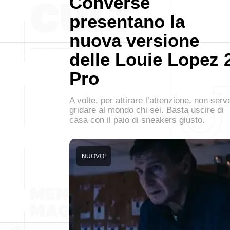
Converse
presentano la
nuova versione
delle Louie Lopez 
Pro
A volte, per attirare l’attenzione, non serv
gridare al mondo chi sei. Basta uscire di
casa con il paio di sneakers giusto.
NUOVO!