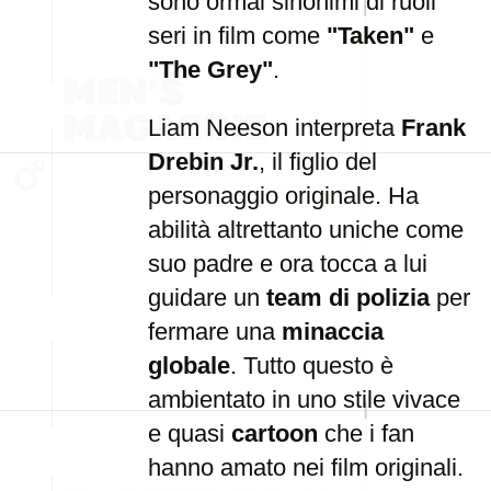
sono ormai sinonimi di ruoli
seri in film come
"Taken"
e
"The Grey"
.
Liam Neeson interpreta
Frank
Drebin Jr.
, il figlio del
personaggio originale. Ha
abilità altrettanto uniche come
suo padre e ora tocca a lui
guidare un
team di polizia
per
fermare una
minaccia
globale
. Tutto questo è
ambientato in uno stile vivace
e quasi
cartoon
che i fan
hanno amato nei film originali.