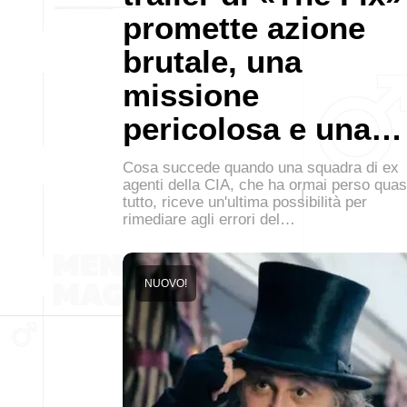
promette azione
brutale, una
missione
pericolosa e una…
Cosa succede quando una squadra di ex
agenti della CIA, che ha ormai perso quas
tutto, riceve un'ultima possibilità per
rimediare agli errori del…
NUOVO!