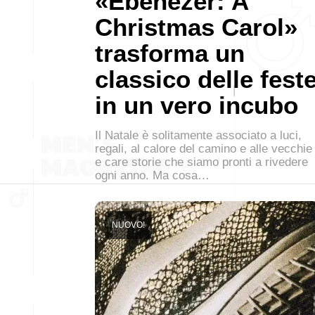
«Ebenezer: A
Christmas Carol»
trasforma un
classico delle fest
in un vero incubo
Il Natale è solitamente associato a luci,
regali, al calore del camino e alle vecchie
e care storie che siamo pronti a rivedere
ogni anno. Ma cosa…
NUOVO!