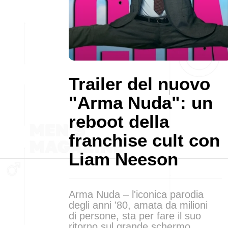
Trailer del nuovo
"Arma Nuda": un
reboot della
franchise cult con
Liam Neeson
Arma Nuda – l'iconica parodia
degli anni '80, amata da milioni
di persone, sta per fare il suo
ritorno sul grande schermo.