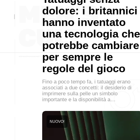
dolore: i britannici
hanno inventato
una tecnologia che
potrebbe cambiare
per sempre le
regole del gioco
Fino a poco tempo fa, i tatuaggi erano
associati a due concetti: il desiderio di
imprimere sulla pelle un simbolo
importante e la disponibilità a…
NUOVO!