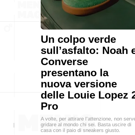
Un colpo verde
sull’asfalto: Noah 
Converse
presentano la
nuova versione
delle Louie Lopez 
Pro
A volte, per attirare l’attenzione, non serv
gridare al mondo chi sei. Basta uscire di
casa con il paio di sneakers giusto.