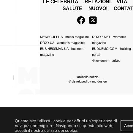
LE CELEBRITÀ
RELAZIONI
VITA
SALUTE
NUOVO!
CONTAT
MENSCULT.UA
- men's magazine
ROXY7.NET
- women's
ROXY.UA
- women's magazine
magazine
BUSINESSMAN.UA
- business
BUDUEMO.COM
- building
magazine
portal
4kiev.com
- market
archivio notizie
© developed by
mc design
Questo sito utilizza i cookie per offrirti un'esperienza di
navigazione migliore. Navigando su questo sito web,
Acce
accetti il nostro utilizzo dei cookie.