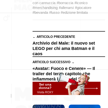
con cannuccia
#borraccia
#iconico
#merchandising
#allenarsi
#giocatore
#bevanda
#lusso
#edizione limitata
← ARTICOLO PRECEDENTE
Archivio del Male: il nuovo set
LEGO per chi ama Batman e il
caos
ARTICOLO SUCCESSIVO →
«Avatar: Fuoco e Cenere» — Il
trailer del terzo capitolo che
infiammerà la fine del 2025
Sei una
donna?
Visita ROXY