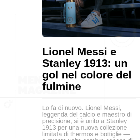
Lionel Messi e
Stanley 1913: un
gol nel colore del
fulmine
Lo fa di nuovo. Lionel Messi,
leggenda del calcio e maestro di
precisione, si è unito a Stanley
1913 per una nuova collezione
limitata di thermos e bottiglie —