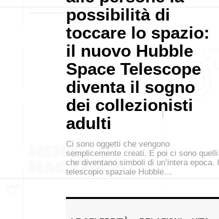
possibilità di
toccare lo spazio:
il nuovo Hubble
Space Telescope
diventa il sogno
dei collezionisti
adulti
Ci sono oggetti che vengono
semplicemente creati. E poi ci sono quelli
che diventano simboli di un’intera epoca. I
telescopio spaziale Hubble…