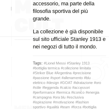
accessorio, ma parte della
filosofia sportiva del più
grande.
La collezione è già disponibile
sul sito ufficiale Stanley 1913 e
nei negozi di tutto il mondo.
Tags:
#Lionel Messi
#Stanley 1913
#bottiglia termica
#collezione limitata
#Striker Blue
#Argentina
#precisione
#passione
#sport
#allenamento
#blu
elettrico
#design
#GOAT
#idratazione
#oro
#stile
#leggenda
#calcio
#accessori
#performance
#termica
#iconico
#energia
#campagna
#ora blu
#esclusiva
#ispirazione
#motivazione
#fashion
sportivo
#qualità
#team
#forza
#bottiglia