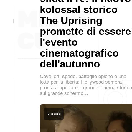
kolossal storico
The Uprising
promette di essere
l'evento
cinematografico
dell'autunno
Cavalieri, spade, battaglie epiche e una
lotta per la libertà: Hollywood sembra
pronta a riportare il grande cinema storico
sul grande schermo.…
NUOVO!