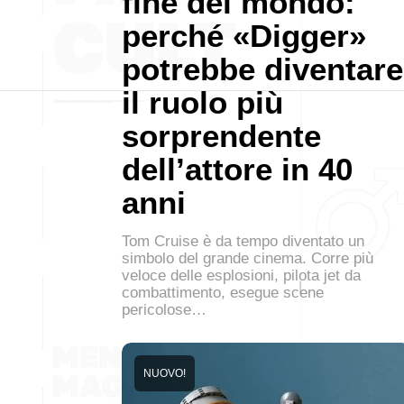
fine del mondo:
perché «Digger»
potrebbe diventare
il ruolo più
sorprendente
dell’attore in 40
anni
Tom Cruise è da tempo diventato un
simbolo del grande cinema. Corre più
veloce delle esplosioni, pilota jet da
combattimento, esegue scene
pericolose…
NUOVO!