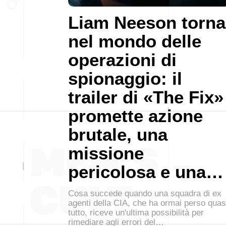
Liam Neeson torna
nel mondo delle
operazioni di
spionaggio: il
trailer di «The Fix»
promette azione
brutale, una
missione
pericolosa e una…
Cosa succede quando una squadra di ex
agenti della CIA, che ha ormai perso quas
tutto, riceve un'ultima possibilità per
rimediare agli errori del…