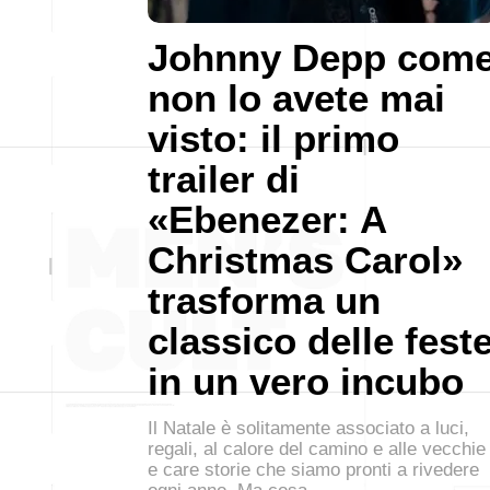
Johnny Depp com
non lo avete mai
visto: il primo
trailer di
«Ebenezer: A
Christmas Carol»
trasforma un
classico delle fest
in un vero incubo
Il Natale è solitamente associato a luci,
regali, al calore del camino e alle vecchie
e care storie che siamo pronti a rivedere