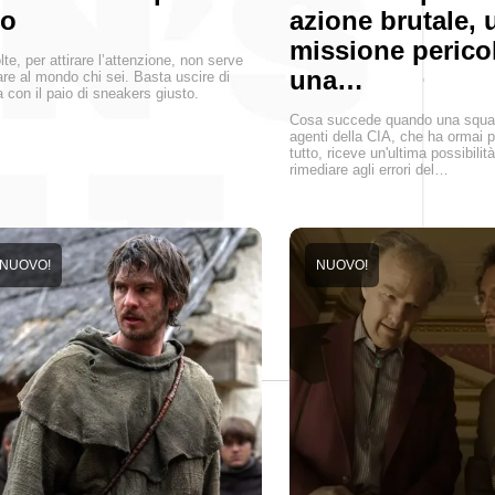
ro
azione brutale, 
missione perico
lte, per attirare l’attenzione, non serve
una…
are al mondo chi sei. Basta uscire di
 con il paio di sneakers giusto.
Cosa succede quando una squad
agenti della CIA, che ha ormai 
tutto, riceve un'ultima possibilit
rimediare agli errori del…
NUOVO!
NUOVO!