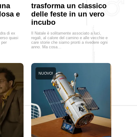
una
trasforma un classico
losa e
delle feste in un vero
incubo
ra di ex
Il Natale è solitamente associato a luci,
perso quasi
regali, al calore del camino e alle vecchie e
à per
care storie che siamo pronti a rivedere ogni
anno. Ma cosa…
NUOVO!