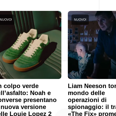
NUOVO!
NUOVO!
 colpo verde
Liam Neeson tor
ll’asfalto: Noah e
mondo delle
onverse presentano
operazioni di
 nuova versione
spionaggio: il tr
lle Louie Lopez 2
«The Fix» prome