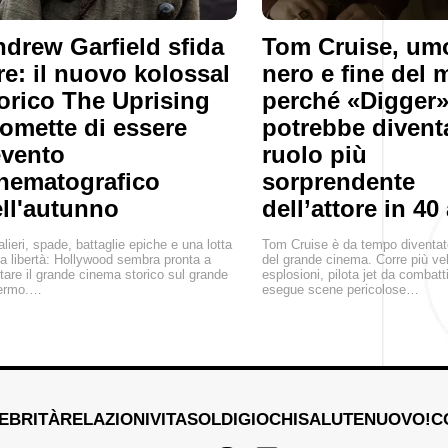
drew Garfield sfida
Tom Cruise, um
 re: il nuovo kolossal
nero e fine del
orico The Uprising
perché «Digger
omette di essere
potrebbe diventa
evento
ruolo più
nematografico
sorprendente
ll'autunno
dell’attore in 40
lieri, spade, battaglie epiche e una lotta
Tom Cruise è da tempo diventat
la libertà: Hollywood sembra pronta a
del grande cinema. Corre più ve
rtare il grande cinema storico sul grande
esplosioni, pilota jet da combat
ermo.…
esegue scene pericolose…
EBRITÀ
RELAZIONI
VITA
SOLDI
GIOCHI
SALUTE
NUOVO!
C