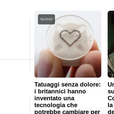
NUOVO!
Tatuaggi senza dolore:
Un
i britannici hanno
su
inventato una
C
tecnologia che
la
potrebbe cambiare per
de