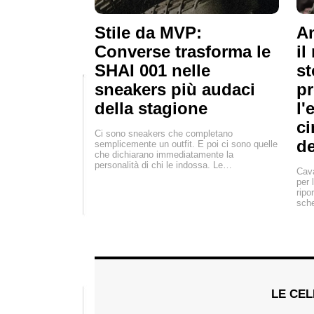
Stile da MVP:
An
Converse trasforma le
il
SHAI 001 nelle
st
sneakers più audaci
pr
della stagione
l'
ci
Ci sono sneakers che completano
de
semplicemente un outfit. E poi ci sono quelle
che dichiarano immediatamente la
personalità di chi le indossa. Le…
Cava
per 
ripo
sch
LE CEL