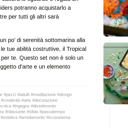
iders potranno acquistarlo a
 per tutti gli altri sarà
n po’ di serenità sottomarina alla
e tue abilità costruttive, il Tropical
per te. Questo set non è solo un
oggetto d’arte e un elemento
ne
#pezzi
#adulti
#meditazione
#design
#creatività
#arte
#decorazione
ecnica
#ingegno
#divertimento
ra
#rilassante
#sfida
#passatempo
#estetica
#arredamento
#ecosistema