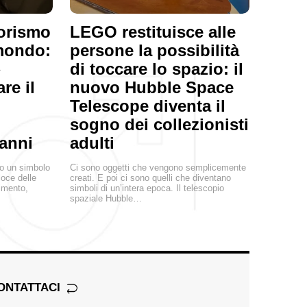
orismo
LEGO restituisce alle
 mondo:
persone la possibilità
»
di toccare lo spazio: il
re il
nuovo Hubble Space
Telescope diventa il
sogno dei collezionisti
 anni
adulti
o un simbolo
Ci sono oggetti che vengono semplicemente
loce delle
creati. E poi ci sono quelli che diventano
timento,
simboli di un’intera epoca. Il telescopio
spaziale Hubble…
ONTATTACI