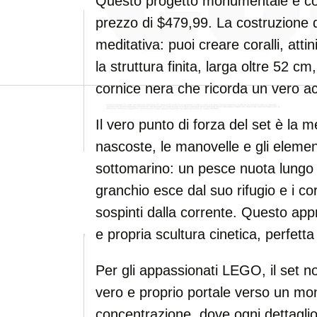
Questo progetto monumentale è co
prezzo di $479,99. La costruzione d
meditativa: puoi creare coralli, atti
la struttura finita, larga oltre 52 c
cornice nera che ricorda un vero a
Il vero punto di forza del set è la 
nascoste, le manovelle e gli elemen
sottomarino: un pesce nuota lungo 
granchio esce dal suo rifugio e i 
sospinti dalla corrente. Questo appr
e propria scultura cinetica, perfetta
Per gli appassionati LEGO, il set n
vero e proprio portale verso un mond
concentrazione, dove ogni dettaglio