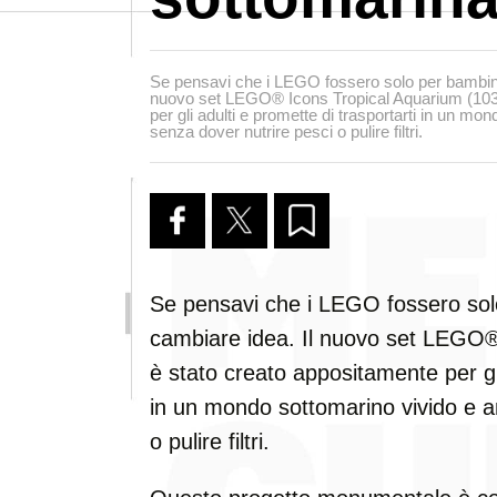
Se pensavi che i LEGO fossero solo per bambini,
nuovo set LEGO® Icons Tropical Aquarium (103
per gli adulti e promette di trasportarti in un mo
senza dover nutrire pesci o pulire filtri.
Se pensavi che i LEGO fossero solo
cambiare idea. Il nuovo set LEGO®
è stato creato appositamente per gli
in un mondo sottomarino vivido e a
o pulire filtri.