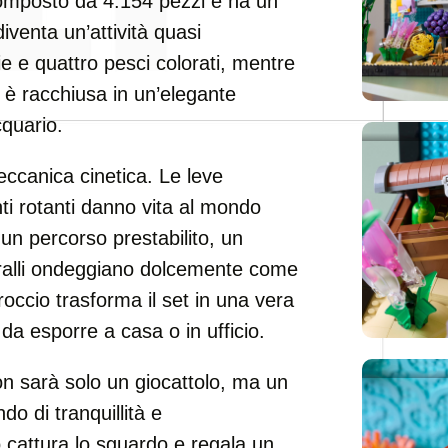
mposto da 4.154 pezzi e ha un
iventa un’attività quasi
nie e quattro pesci colorati, mentre
m, è racchiusa in un’elegante
cquario.
meccanica cinetica. Le leve
ti rotanti danno vita al mondo
un percorso prestabilito, un
coralli ondeggiano dolcemente come
occio trasforma il set in una vera
 da esporre a casa o in ufficio.
on sarà solo un giocattolo, ma un
o di tranquillità e
 cattura lo sguardo e regala un