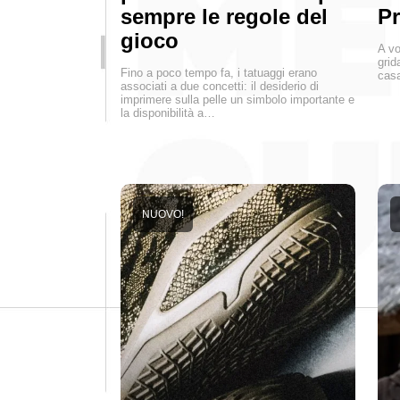
sempre le regole del
P
gioco
A vo
grid
Fino a poco tempo fa, i tatuaggi erano
casa
associati a due concetti: il desiderio di
imprimere sulla pelle un simbolo importante e
la disponibilità a…
NUOVO!