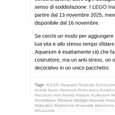
senso di soddisfazione. I LEGO Ins
partire dal 13 novembre 2025, mentre
disponibile dal 16 novembre.
Se cerchi un modo per aggiungere u
tua vita e allo stesso tempo sfidare l
Aquarium è esattamente ciò che fa 
costruttore, ma un anti-stress, un 
decorativo in un unico pacchetto.
Tags:
#LEGO
#acquario
#tropicale
#costruzio
#coralli
#pesci
#anemoni
#meccanica
#cinetica
#esclusivo
#set
#novità
#rilascio
#collezione
#t
#modellismo
#fantasia
#dettagli
#armonia
#natu
#educativo
#ispirazione
#manualità
#precisione
#esclusività