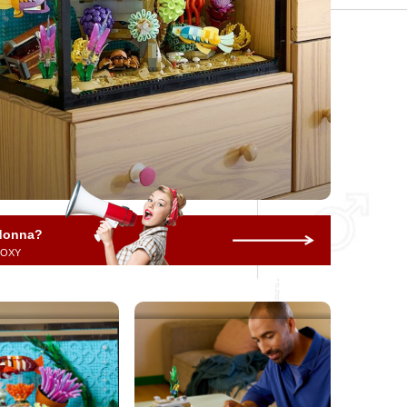
 donna?
 ROXY