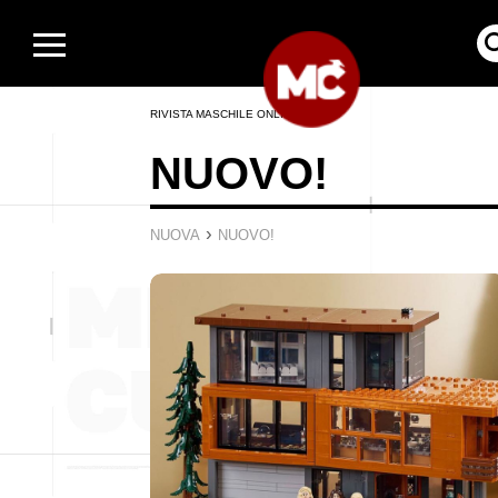
RIVISTA MASCHILE ONLINE
NUOVO!
›
NUOVA
NUOVO!