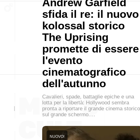
Andrew Garfield
sfida il re: il nuovo
kolossal storico
The Uprising
promette di essere
l'evento
cinematografico
dell'autunno
Cavalieri, spade, battaglie epiche e una
lotta per la libertà: Hollywood sembra
pronta a riportare il grande cinema storico
sul grande schermo.…
NUOVO!