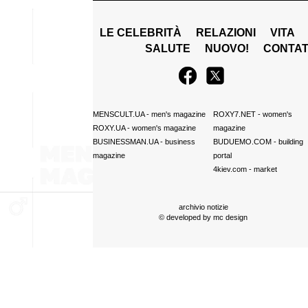
LE CELEBRITÀ
RELAZIONI
VITA
SALUTE
NUOVO!
CONTAT
MENSCULT.UA
- men's magazine
ROXY7.NET
- women's
ROXY.UA
- women's magazine
magazine
BUSINESSMAN.UA
- business
BUDUEMO.COM
- building
magazine
portal
4kiev.com
- market
archivio notizie
© developed by
mc design