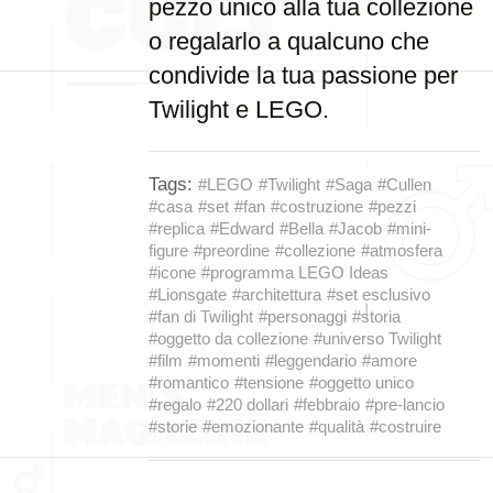
pezzo unico alla tua collezione
o regalarlo a qualcuno che
condivide la tua passione per
Twilight e LEGO.
Tags:
#LEGO
#Twilight
#Saga
#Cullen
#casa
#set
#fan
#costruzione
#pezzi
#replica
#Edward
#Bella
#Jacob
#mini-
figure
#preordine
#collezione
#atmosfera
#icone
#programma LEGO Ideas
#Lionsgate
#architettura
#set esclusivo
#fan di Twilight
#personaggi
#storia
#oggetto da collezione
#universo Twilight
#film
#momenti
#leggendario
#amore
#romantico
#tensione
#oggetto unico
#regalo
#220 dollari
#febbraio
#pre-lancio
#storie
#emozionante
#qualità
#costruire