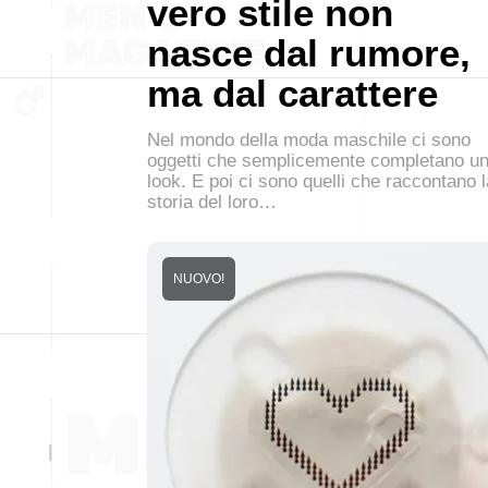
vero stile non
nasce dal rumore,
ma dal carattere
Nel mondo della moda maschile ci sono
oggetti che semplicemente completano u
look. E poi ci sono quelli che raccontano l
storia del loro…
NUOVO!