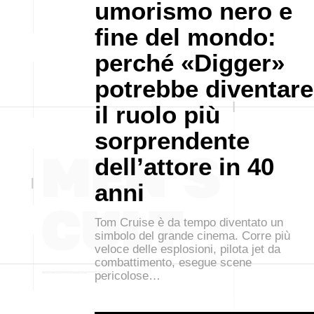
umorismo nero e
fine del mondo:
perché «Digger»
potrebbe diventare
il ruolo più
sorprendente
dell’attore in 40
anni
Tom Cruise è da tempo diventato un
simbolo del grande cinema. Corre più
veloce delle esplosioni, pilota jet da
combattimento, esegue scene
pericolose…