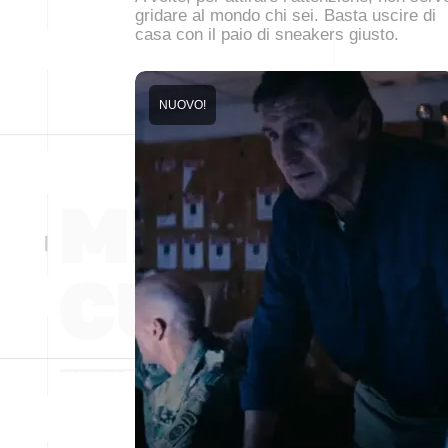
gridare al mondo chi sei. Basta uscire di
casa con il paio di sneakers giusto.
NUOVO!