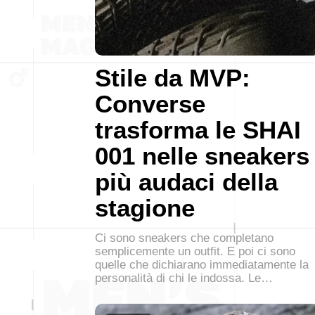
Stile da MVP:
Converse
trasforma le SHAI
001 nelle sneakers
più audaci della
stagione
Ci sono sneakers che completano
semplicemente un outfit. E poi ci sono
quelle che dichiarano immediatamente la
personalità di chi le indossa. Le…