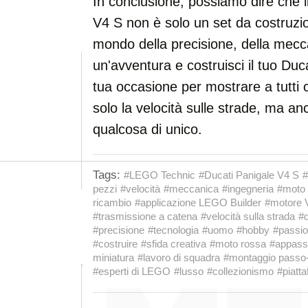
In conclusione, possiamo dire che 
V4 S non è solo un set da costruzi
mondo della precisione, della meccan
un'avventura e costruisci il tuo Duc
tua occasione per mostrare a tutti
solo la velocità sulle strade, ma an
qualcosa di unico.
Tags:
#LEGO Technic
#Ducati Panigale V4 S
pezzi
#velocità
#meccanica
#ingegneria
#moto 
ricambio
#applicazione LEGO Builder
#motore 
#trasmissione a catena
#velocità sulla strada
#d
#precisione
#tecnologia
#uomo
#hobby
#passi
#costruire
#sfida creativa
#moto rossa
#appassi
miniatura
#lavoro di squadra
#montaggio passo
#esperti di LEGO
#lusso
#collezionismo
#piatt