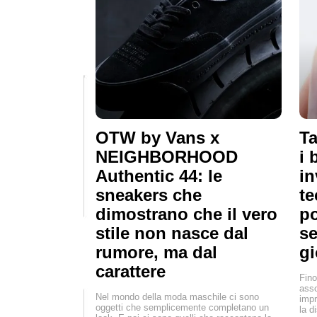
OTW by Vans x
Ta
NEIGHBORHOOD
i 
Authentic 44: le
in
sneakers che
te
dimostrano che il vero
po
stile non nasce dal
se
rumore, ma dal
g
carattere
Fino
asso
Nel mondo della moda maschile ci sono
impr
oggetti che semplicemente completano un
la d