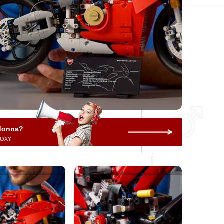
 donna?
 ROXY