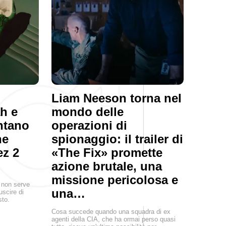
Liam Neeson torna nel
ah e
mondo delle
ntano
operazioni di
ne
spionaggio: il trailer di
ez 2
«The Fix» promette
azione brutale, una
missione pericolosa e
, non serve
una…
uscire di
sto.
Cosa succede quando una squadra di ex
agenti della CIA, che ha ormai perso quasi