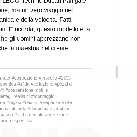
il LEGO Technic Ducati Panigale
one, ma un vero viaggio nel
ica e della velocità. Fatti
ati. E ricorda, questo modello è la
 che gli uomini apprezzano non
che la maestria nel creare
#moto
#costruzione
#modello
#1603
sportiva
#sfida
#collezione
#pezzi di
V4
#sospensione mobile
ettagli realistici
#montaggio
one
#regalo
#design
#eleganza
#arte
onati di moto
#dimensioni
#moto in
-passo
#sfida mentale
#precisione
aforma espositiva