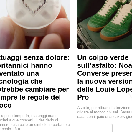
tuaggi senza dolore:
Un colpo verde
britannici hanno
sull’asfalto: No
ventato una
Converse prese
cnologia che
la nuova versio
trebbe cambiare per
delle Louie Lop
mpre le regole del
Pro
ioco
A volte, per attirare l’attenzione
gridare al mondo chi sei. Basta 
 a poco tempo fa, i tatuaggi erano
casa con il paio di sneakers giu
ciati a due concetti: il desiderio di
imere sulla pelle un simbolo importante e
isponibilità a…