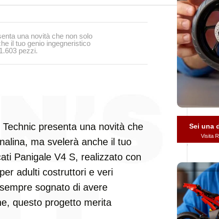
senta una novità che non solo
he il tuo genio ingegneristico
 1.603 pezzi.
 Technic presenta una novità che
Sei una
Visita
enalina, ma svelerà anche il tuo
ucati Panigale V4 S, realizzato con
r adulti costruttori e veri
i sempre sognato di avere
one, questo progetto merita