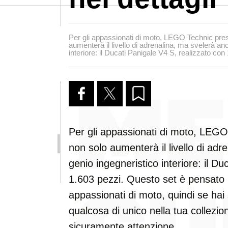
Per gli appassionati di moto, LEGO Technic pre
aumenterà il livello di adrenalina, ma svelerà anc
interiore: il Ducati Panigale V4 S, realizzato con
Per gli appassionati di moto, LEGO
non solo aumenterà il livello di adr
genio ingegneristico interiore: il D
1.603 pezzi. Questo set è pensato pe
appassionati di moto, quindi se ha
qualcosa di unico nella tua collezi
sicuramente attenzione.