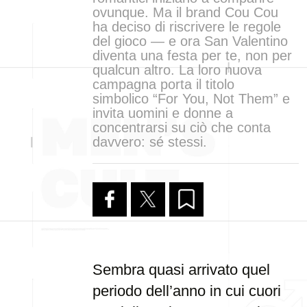
ovunque. Ma il brand Cou Cou
ha deciso di riscrivere le regole
del gioco — e ora San Valentino
diventa una festa per te, non per
qualcun altro. La loro nuova
campagna porta il titolo
simbolico “For You, Not Them” e
invita uomini e donne a
concentrarsi su ciò che conta
davvero: sé stessi.
Sembra quasi arrivato quel
periodo dell’anno in cui cuori