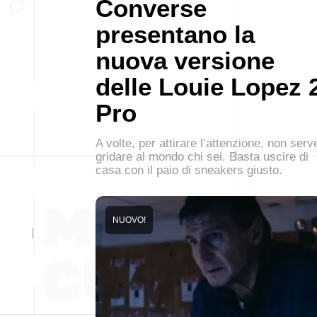
Converse
presentano la
nuova versione
delle Louie Lopez 
Pro
A volte, per attirare l’attenzione, non serv
gridare al mondo chi sei. Basta uscire di
casa con il paio di sneakers giusto.
NUOVO!