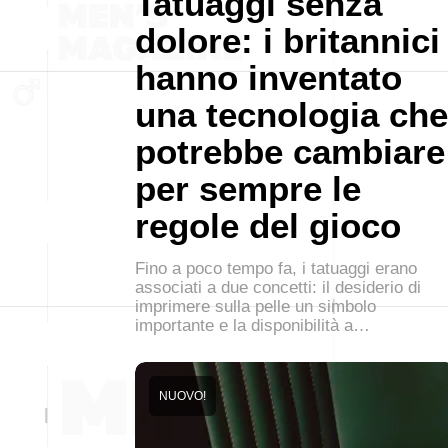
Tatuaggi senza
dolore: i britannici
hanno inventato
una tecnologia che
potrebbe cambiare
per sempre le
regole del gioco
Fino a poco tempo fa, i tatuaggi erano
associati a due concetti: il desiderio di
imprimere sulla pelle un simbolo
importante e la disponibilità a…
NUOVO!