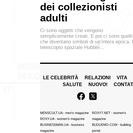
dei collezionisti
adulti
Ci sono oggetti che vengono
semplicemente creati. E poi ci sono quelli
che diventano simboli di un’intera epoca. I
telescopio spaziale Hubble…
LE CELEBRITÀ
RELAZIONI
VITA
SALUTE
NUOVO!
CONTAT
MENSCULT.UA
- men's magazine
ROXY7.NET
- women's
ROXY.UA
- women's magazine
magazine
BUSINESSMAN.UA
- business
BUDUEMO.COM
- building
magazine
portal