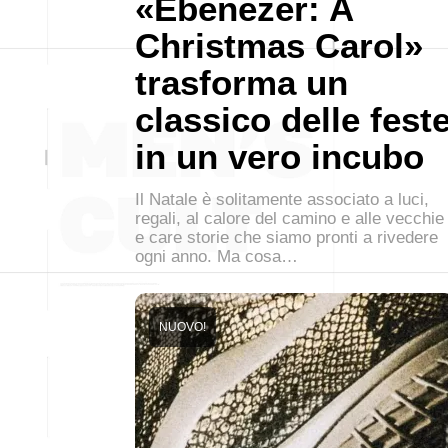
«Ebenezer: A
Christmas Carol»
trasforma un
classico delle fest
in un vero incubo
Il Natale è solitamente associato a luci,
regali, al calore del camino e alle vecchie
e care storie che siamo pronti a rivedere
ogni anno. Ma cosa…
NUOVO!