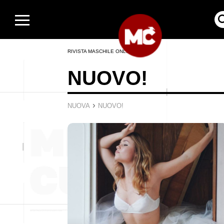
RIVISTA MASCHILE ONLINE
NUOVO!
›
NUOVA
NUOVO!