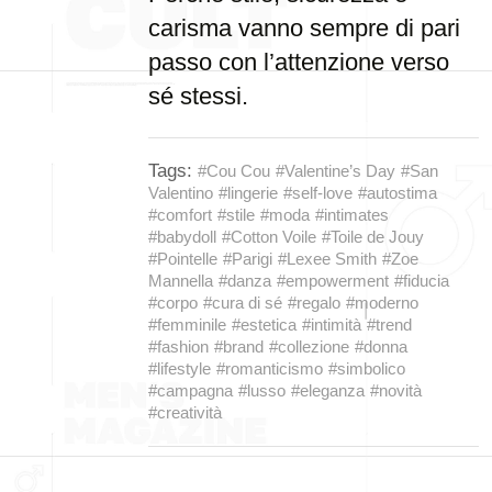
carisma vanno sempre di pari
passo con l’attenzione verso
sé stessi.
Tags:
#Cou Cou
#Valentine’s Day
#San
Valentino
#lingerie
#self-love
#autostima
#comfort
#stile
#moda
#intimates
#babydoll
#Cotton Voile
#Toile de Jouy
#Pointelle
#Parigi
#Lexee Smith
#Zoe
Mannella
#danza
#empowerment
#fiducia
#corpo
#cura di sé
#regalo
#moderno
#femminile
#estetica
#intimità
#trend
#fashion
#brand
#collezione
#donna
#lifestyle
#romanticismo
#simbolico
#campagna
#lusso
#eleganza
#novità
#creatività