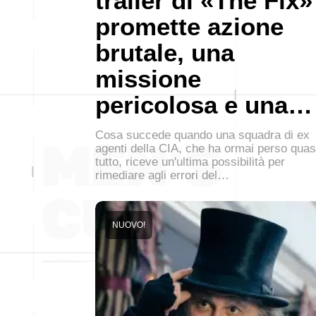
trailer di «The Fix»
promette azione
brutale, una
missione
pericolosa e una…
Cosa succede quando una squadra di ex
agenti della CIA, che ha ormai perso quas
tutto, riceve un'ultima possibilità per
rimediare agli errori del…
NUOVO!