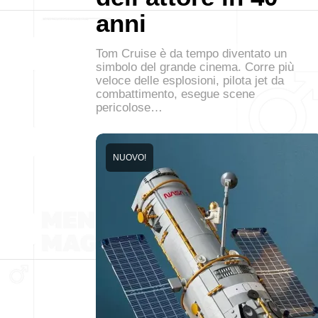
anni
Tom Cruise è da tempo diventato un
simbolo del grande cinema. Corre più
veloce delle esplosioni, pilota jet da
combattimento, esegue scene
pericolose…
NUOVO!