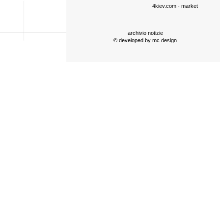
4kiev.com
- market
archivio notizie
© developed by
mc design