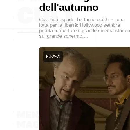
dell'autunno
Cavalieri, spade, battaglie epiche e una
lotta per la libertà: Hollywood sembra
pronta a riportare il grande cinema storico
sul grande schermo.…
NUOVO!