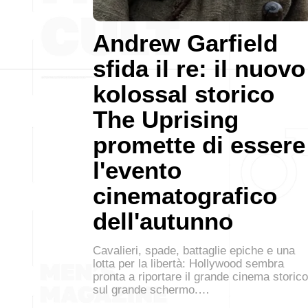
Andrew Garfield
sfida il re: il nuovo
kolossal storico
The Uprising
promette di essere
l'evento
cinematografico
dell'autunno
Cavalieri, spade, battaglie epiche e una
lotta per la libertà: Hollywood sembra
pronta a riportare il grande cinema storico
sul grande schermo.…