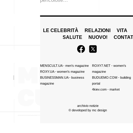
pericolose…
LE CELEBRITÀ
RELAZIONI
VITA
SALUTE
NUOVO!
CONTAT
MENSCULT.UA
- men's magazine
ROXY7.NET
- women's
ROXY.UA
- women's magazine
magazine
BUSINESSMAN.UA
- business
BUDUEMO.COM
- building
magazine
portal
4kiev.com
- market
archivio notizie
© developed by
mc design