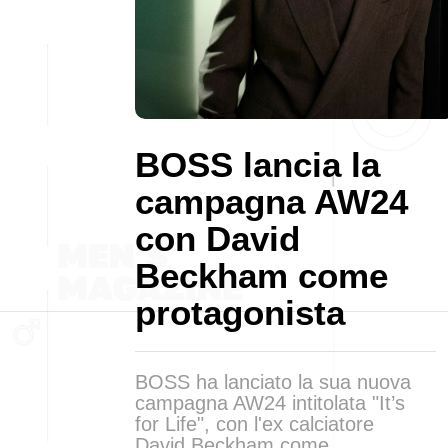
BOSS lancia la
campagna AW24
con David
Beckham come
protagonista
BOSS ha lanciato la sua nuova
campagna AW24 intitolata "It’s
for Life", con l'ex calciatore
David Beckham come