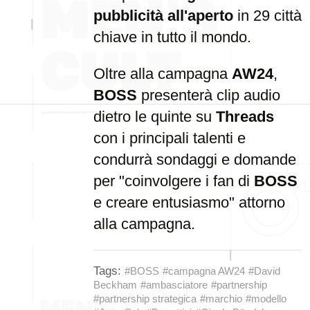
pubblicità all'aperto
in 29 città
chiave in tutto il mondo.
Oltre alla campagna
AW24
,
BOSS
presenterà clip audio
dietro le quinte su
Threads
con i principali talenti e
condurrà sondaggi e domande
per "coinvolgere i fan di
BOSS
e creare entusiasmo" attorno
alla campagna.
Tags:
#BOSS
#campagna AW24
#David
Beckham
#ambasciatore
#partnership
#partnership strategica
#marchio
#modello