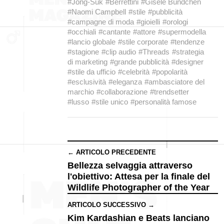
#Jong-Suk
#Berrettini
#Gisele Bündchen
#Naomi Campbell
#stile
#pubblicità
#campagne di moda
#gioielli
#orologi
#occhiali
#cantante
#attore
#supermodella
#lancio globale
#stile corporate
#tendenze
#stagione
#clip audio
#Threads
#strategia
di marketing
#grande pubblicità
#designer
#stile da ufficio
#celebrità
#popolarità
#esclusività
#eleganza
#ambasciatore del
marchio
#collaborazione
#trendsetter
#lusso
#stile unico
#personalità famose
← ARTICOLO PRECEDENTE
Bellezza selvaggia attraverso
l'obiettivo: Attesa per la finale del
Wildlife Photographer of the Year
ARTICOLO SUCCESSIVO →
Kim Kardashian e Beats lanciano