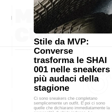
Stile da MVP:
Converse
trasforma le SHAI
001 nelle sneakers
più audaci della
stagione
Ci sono sneakers che completano
semplicemente un outfit. E poi ci sono
quelle che dichiarano immediatamente la