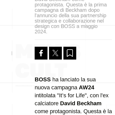
protagonista. Questa è la prima
campagna di Beckham dopo
l'annuncio della sua partnership
strategica e collaborazione nel
design con BOSS a maggio
2024.
BOSS
ha lanciato la sua
nuova campagna
AW24
intitolata "It’s for Life", con l'ex
calciatore
David Beckham
come protagonista. Questa è la