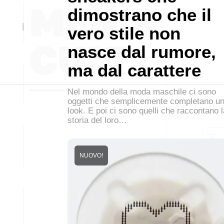
dimostrano che il
vero stile non
nasce dal rumore,
ma dal carattere
Nel mondo della moda maschile ci sono
oggetti che semplicemente completano u
look. E poi ci sono quelli che raccontano l
storia del loro…
NUOVO!