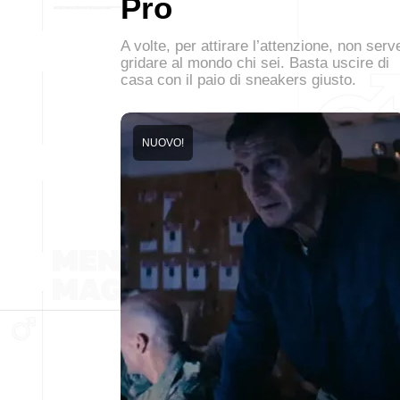
Pro
A volte, per attirare l’attenzione, non serv
gridare al mondo chi sei. Basta uscire di
casa con il paio di sneakers giusto.
NUOVO!