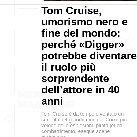
Tom Cruise,
umorismo nero e
fine del mondo:
perché «Digger»
potrebbe diventare
il ruolo più
sorprendente
dell’attore in 40
anni
Tom Cruise è da tempo diventato un
simbolo del grande cinema. Corre più
veloce delle esplosioni, pilota jet da
combattimento, esegue scene