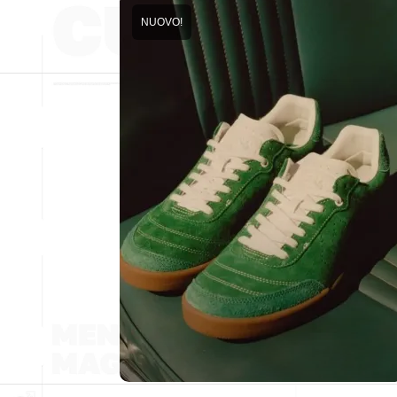
NUOVO!