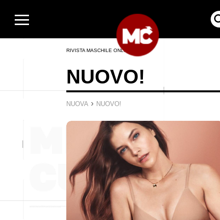
RIVISTA MASCHILE ONLINE
NUOVO!
›
NUOVA
NUOVO!