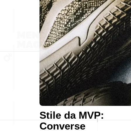
Stile da MVP:
Converse