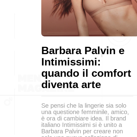
Barbara Palvin e
Intimissimi:
quando il comfort
diventa arte
Se pensi che la lingerie sia solo
una questione femminile, amico,
è ora di cambiare idea. Il brand
italiano Intimissimi si è unito a
Barbara Palvin per creare non