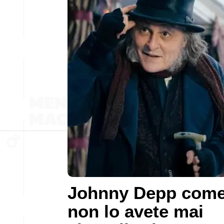
Johnny Depp com
non lo avete mai