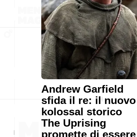
Andrew Garfield
sfida il re: il nuovo
kolossal storico
The Uprising
promette di essere