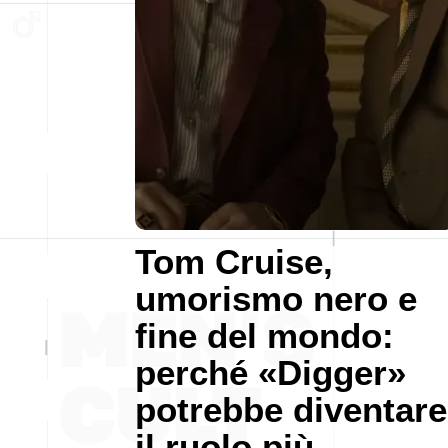
Tom Cruise,
umorismo nero e
fine del mondo:
perché «Digger»
potrebbe diventare
il ruolo più