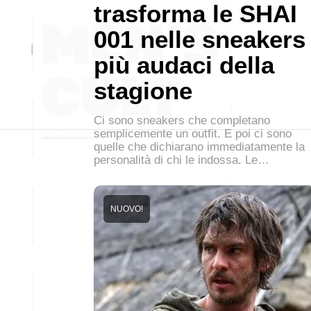
trasforma le SHAI
001 nelle sneakers
più audaci della
stagione
Ci sono sneakers che completano
semplicemente un outfit. E poi ci sono
quelle che dichiarano immediatamente la
personalità di chi le indossa. Le…
NUOVO!