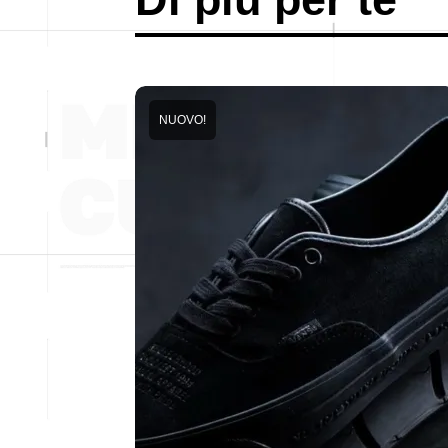
NUOVO!