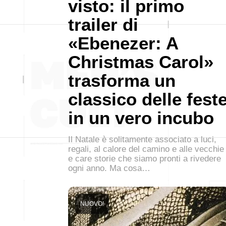
visto: il primo
trailer di
«Ebenezer: A
Christmas Carol»
trasforma un
classico delle fest
in un vero incubo
Il Natale è solitamente associato a luci,
regali, al calore del camino e alle vecchie
e care storie che siamo pronti a rivedere
ogni anno. Ma cosa…
NUOVO!