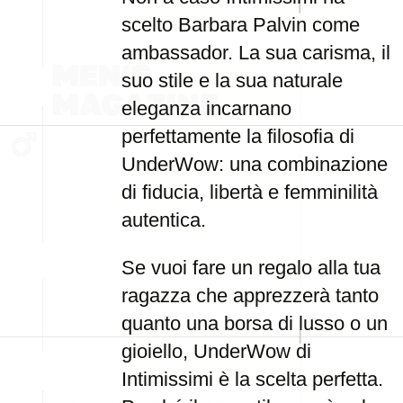
scelto Barbara Palvin come
ambassador. La sua carisma, il
suo stile e la sua naturale
eleganza incarnano
perfettamente la filosofia di
UnderWow: una combinazione
di fiducia, libertà e femminilità
autentica.
Se vuoi fare un regalo alla tua
ragazza che apprezzerà tanto
quanto una borsa di lusso o un
gioiello, UnderWow di
Intimissimi è la scelta perfetta.