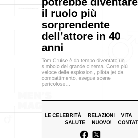
potrebbe diventare
il ruolo più
sorprendente
dell’attore in 40
anni
Tom Cruise è da tempo diventato un
simbolo del grande cinema. Corre più
veloce delle esplosioni, pilota jet da
combattimento, esegue scene
pericolose…
LE CELEBRITÀ
RELAZIONI
VITA
SALUTE
NUOVO!
CONTAT