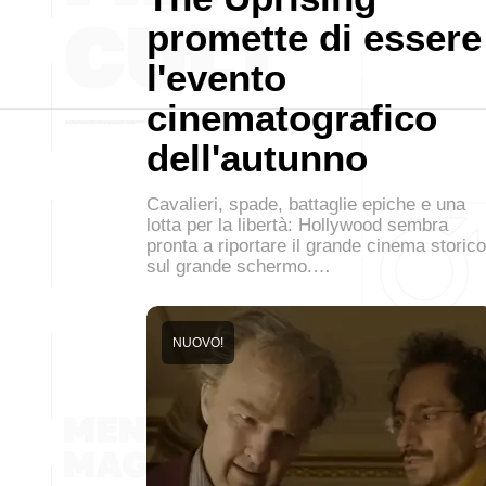
promette di essere
l'evento
cinematografico
dell'autunno
Cavalieri, spade, battaglie epiche e una
lotta per la libertà: Hollywood sembra
pronta a riportare il grande cinema storico
sul grande schermo.…
NUOVO!