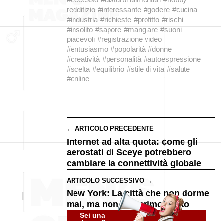
redditizio
#interessante
#godere
#cucina
#industria
#richieste
#profitto
#rischi
#insolito
#sapore
#mangiare
#suoni
piacevoli
#registrazione video
#entusiasmo
#popolarità
#donne
#creatività
#personalità
#autoespressione
#scelta
#equilibrio
#stile di vita
#salute
#online
← ARTICOLO PRECEDENTE
Internet ad alta quota: come gli
aerostati di Sceye potrebbero
cambiare la connettività globale
ARTICOLO SUCCESSIVO →
New York: La città che non dorme
mai, ma non è al primo posto
Sei una