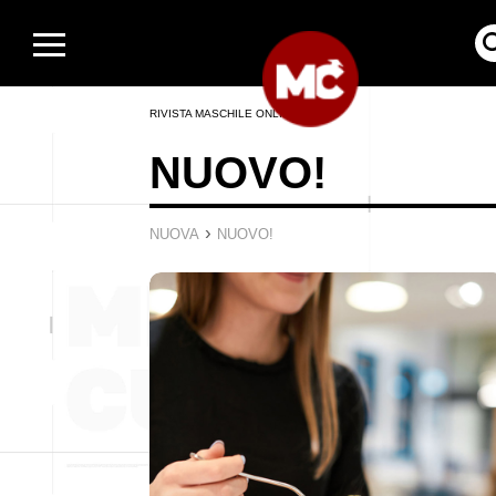
RIVISTA MASCHILE ONLINE
NUOVO!
›
NUOVA
NUOVO!