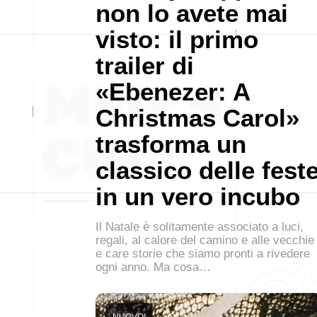
non lo avete mai
visto: il primo
trailer di
«Ebenezer: A
Christmas Carol»
trasforma un
classico delle fest
in un vero incubo
Il Natale è solitamente associato a luci,
regali, al calore del camino e alle vecchie
e care storie che siamo pronti a rivedere
ogni anno. Ma cosa…
NUOVO!