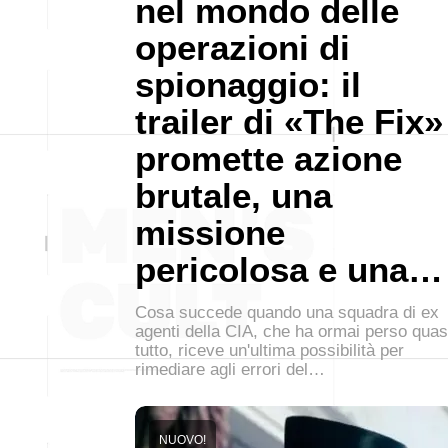
nel mondo delle
operazioni di
spionaggio: il
trailer di «The Fix»
promette azione
brutale, una
missione
pericolosa e una…
Cosa succede quando una squadra di ex
agenti della CIA, che ha ormai perso quas
tutto, riceve un'ultima possibilità per
rimediare agli errori del…
NUOVO!