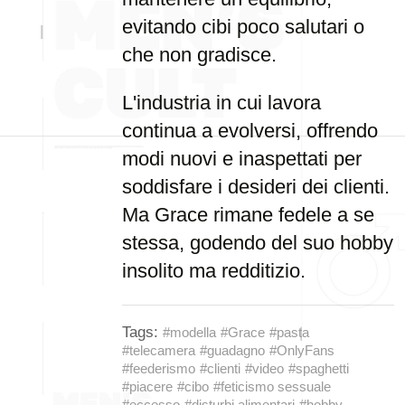
evitando cibi poco salutari o
che non gradisce.
L'industria in cui lavora
continua a evolversi, offrendo
modi nuovi e inaspettati per
soddisfare i desideri dei clienti.
Ma Grace rimane fedele a se
stessa, godendo del suo hobby
insolito ma redditizio.
Tags:
#modella
#Grace
#pasta
#telecamera
#guadagno
#OnlyFans
#feederismo
#clienti
#video
#spaghetti
#piacere
#cibo
#feticismo sessuale
#eccesso
#disturbi alimentari
#hobby