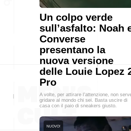
Un colpo verde
sull’asfalto: Noah 
Converse
presentano la
nuova versione
delle Louie Lopez 
Pro
A volte, per attirare l’attenzione, non serv
gridare al mondo chi sei. Basta uscire di
casa con il paio di sneakers giusto.
NUOVO!