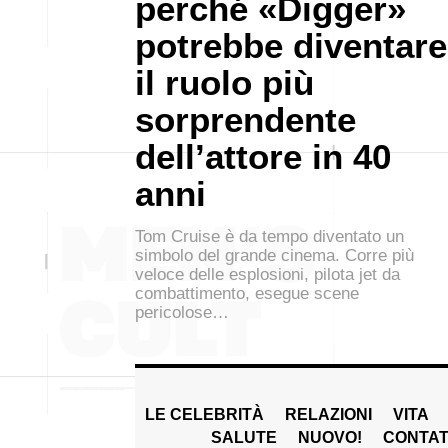
perché «Digger»
potrebbe diventare
il ruolo più
sorprendente
dell’attore in 40
anni
Tom Cruise è da tempo diventato un
simbolo del grande cinema. Corre più
veloce delle esplosioni, pilota jet da
combattimento, esegue scene
pericolose…
LE CELEBRITÀ
RELAZIONI
VITA
SALUTE
NUOVO!
CONTAT