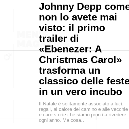
Johnny Depp com
non lo avete mai
visto: il primo
trailer di
«Ebenezer: A
Christmas Carol»
trasforma un
classico delle fest
in un vero incubo
Il Natale è solitamente associato a luci,
regali, al calore del camino e alle vecchie
e care storie che siamo pronti a rivedere
ogni anno. Ma cosa…