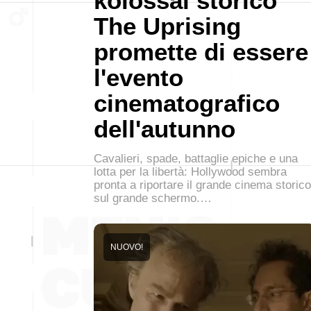
kolossal storico
The Uprising
promette di essere
l'evento
cinematografico
dell'autunno
Cavalieri, spade, battaglie epiche e una
lotta per la libertà: Hollywood sembra
pronta a riportare il grande cinema storico
sul grande schermo.…
NUOVO!