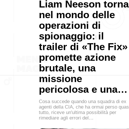
Liam Neeson torna
nel mondo delle
operazioni di
spionaggio: il
trailer di «The Fix»
promette azione
brutale, una
missione
pericolosa e una…
Cosa succede quando una squadra di ex
agenti della CIA, che ha ormai perso quas
tutto, riceve un'ultima possibilità per
rimediare agli errori del…