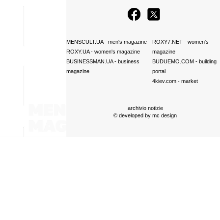
MENSCULT.UA
- men's magazine
ROXY7.NET
- women's
ROXY.UA
- women's magazine
magazine
BUSINESSMAN.UA
- business
BUDUEMO.COM
- building
magazine
portal
4kiev.com
- market
archivio notizie
© developed by
mc design