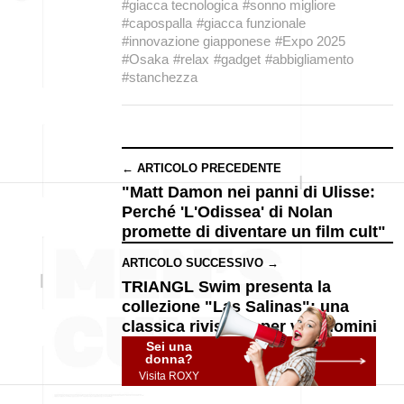
#giacca tecnologica
#sonno migliore
#capospalla
#giacca funzionale
#innovazione giapponese
#Expo 2025
#Osaka
#relax
#gadget
#abbigliamento
#stanchezza
← ARTICOLO PRECEDENTE
"Matt Damon nei panni di Ulisse:
Perché 'L'Odissea' di Nolan
promette di diventare un film cult"
ARTICOLO SUCCESSIVO →
TRIANGL Swim presenta la
collezione "Las Salinas": una
classica rivisitata per veri uomini
Sei una
donna?
Visita ROXY