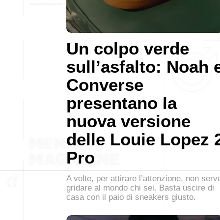
Un colpo verde
sull’asfalto: Noah 
Converse
presentano la
nuova versione
delle Louie Lopez 
Pro
A volte, per attirare l’attenzione, non serv
gridare al mondo chi sei. Basta uscire di
casa con il paio di sneakers giusto.