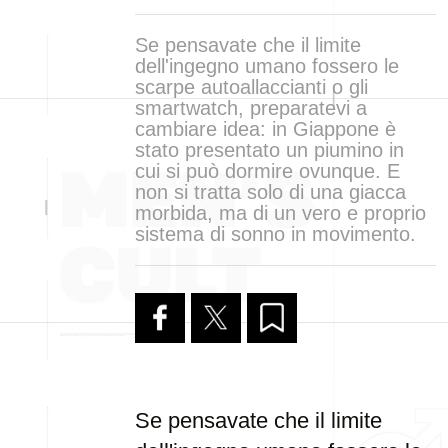
Se pensavate che il limite
dell'ingegno umano fossero le
scarpe autoallaccianti o gli
smartwatch, preparatevi a
cambiare idea: in Giappone è
stato presentato un piumino in
cui si può dormire ovunque. E
non si tratta solo di una giacca
morbida, ma di un vero e proprio
sistema di sonno in movimento.
Se pensavate che il limite