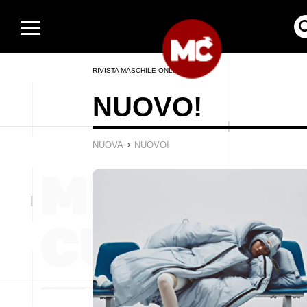
RIVISTA MASCHILE ONLINE
NUOVO!
›
NUOVA
NUOVO!