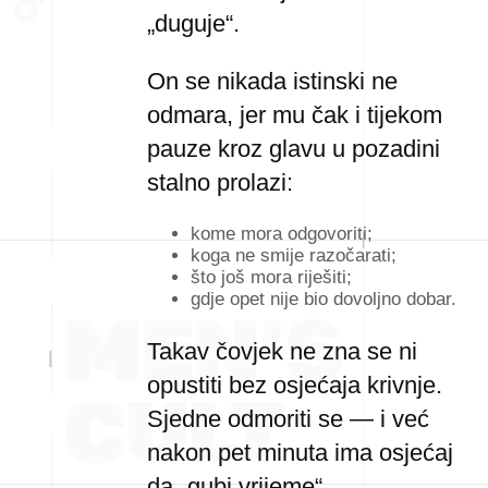
„duguje“.
On se nikada istinski ne
odmara, jer mu čak i tijekom
pauze kroz glavu u pozadini
stalno prolazi:
kome mora odgovoriti;
koga ne smije razočarati;
što još mora riješiti;
gdje opet nije bio dovoljno dobar.
Takav čovjek ne zna se ni
opustiti bez osjećaja krivnje.
Sjedne odmoriti se — i već
nakon pet minuta ima osjećaj
da „gubi vrijeme“.