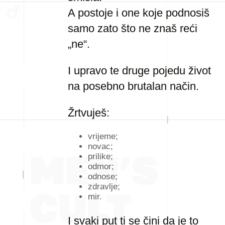
A postoje i one koje podnosiš
samo zato što ne znaš reći
„ne“.
I upravo te druge pojedu život
na posebno brutalan način.
Žrtvuješ:
vrijeme;
novac;
prilike;
odmor;
odnose;
zdravlje;
mir.
I svaki put ti se čini da je to