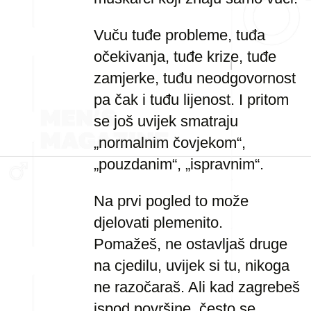
Vuču tuđe probleme, tuđa
očekivanja, tuđe krize, tuđe
zamjerke, tuđu neodgovornost
pa čak i tuđu lijenost. I pritom
se još uvijek smatraju
„normalnim čovjekom“,
„pouzdanim“, „ispravnim“.
Na prvi pogled to može
djelovati plemenito.
Pomažeš, ne ostavljaš druge
na cjedilu, uvijek si tu, nikoga
ne razočaraš. Ali kad zagrebeš
ispod površine, često se