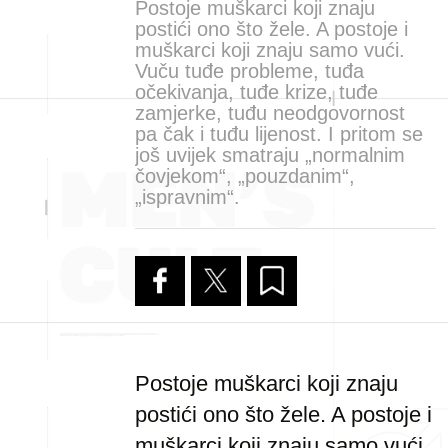
Postoje muškarci koji znaju
postići ono što žele. A postoje i
muškarci koji znaju samo vući.
Vuču tuđe probleme, tuđa
očekivanja, tuđe krize, tuđe
zamjerke, tuđu neodgovornost
pa čak i tuđu lijenost. I pritom se
još uvijek smatraju „normalnim
čovjekom“, „pouzdanim“,
„ispravnim“.
Postoje muškarci koji znaju
postići ono što žele. A postoje i
muškarci koji znaju samo vući.