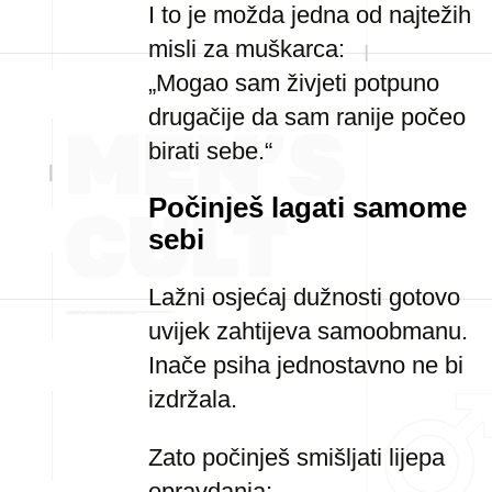
I to je možda jedna od najtežih
misli za muškarca:
„Mogao sam živjeti potpuno
drugačije da sam ranije počeo
birati sebe.“
Počinješ lagati samome
sebi
Lažni osjećaj dužnosti gotovo
uvijek zahtijeva samoobmanu.
Inače psiha jednostavno ne bi
izdržala.
Zato počinješ smišljati lijepa
opravdanja: