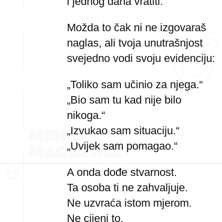
i jednog dana vratiti.
Možda to čak ni ne izgovaraš
naglas, ali tvoja unutrašnjost
svejedno vodi svoju evidenciju:
„Toliko sam učinio za njega.“
„Bio sam tu kad nije bilo
nikoga.“
„Izvukao sam situaciju.“
„Uvijek sam pomagao.“
A onda dođe stvarnost.
Ta osoba ti ne zahvaljuje.
Ne uzvraća istom mjerom.
Ne cijeni to.