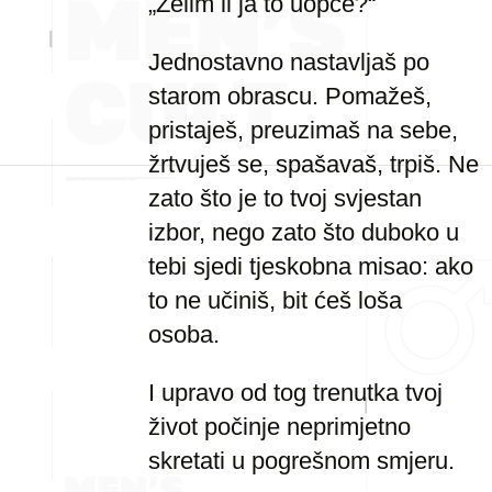
„Želim li ja to uopće?“
Jednostavno nastavljaš po
starom obrascu. Pomažeš,
pristaješ, preuzimaš na sebe,
žrtvuješ se, spašavaš, trpiš. Ne
zato što je to tvoj svjestan
izbor, nego zato što duboko u
tebi sjedi tjeskobna misao: ako
to ne učiniš, bit ćeš loša
osoba.
I upravo od tog trenutka tvoj
život počinje neprimjetno
skretati u pogrešnom smjeru.