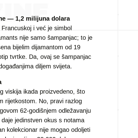
 — 1,2 milijuna dolara
Francuskoj i već je simbol
mants nije samo šampanjac; to je
šena bijelim dijamantom od 19
tip tvrtke. Da, ovaj se šampanjac
događanjima diljem svijeta.
a
 viskija ikada proizvedeno, što
 rijetkostom. No, pravi razlog
njegovom 62-godišnjem odležavanju
 daje jedinstven okus s notama
an kolekcionar nije mogao odoljeti