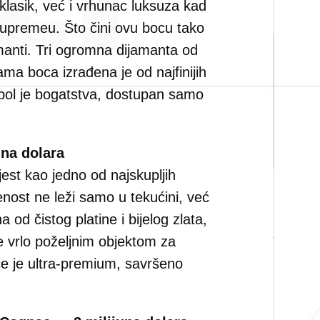
 klasik, već i vrhunac luksuza kad
 Supremeu. Što čini ovu bocu tako
nti. Tri ogromna dijamanta od
ma boca izrađena je od najfinijih
mbol je bogatstva, dostupan samo
una dolara
jest kao jedno od najskupljih
enost ne leži samo u tekućini, već
a od čistog platine i bijelog zlata,
e vrlo poželjnim objektom za
ce je ultra-premium, savršeno