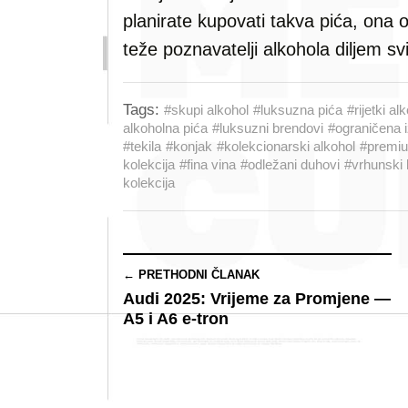
planirate kupovati takva pića, ona o
teže poznavatelji alkohola diljem svi
Tags:
#skupi alkohol
#luksuzna pića
#rijetki al
alkoholna pića
#luksuzni brendovi
#ograničena 
#tekila
#konjak
#kolekcionarski alkohol
#premiu
kolekcija
#fina vina
#odležani duhovi
#vrhunski l
kolekcija
← PRETHODNI ČLANAK
Audi 2025: Vrijeme za Promjene —
A5 i A6 e-tron