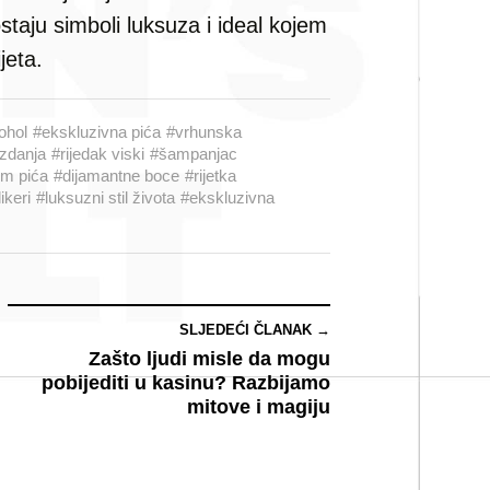
staju simboli luksuza i ideal kojem
jeta.
kohol
#ekskluzivna pića
#vrhunska
izdanja
#rijedak viski
#šampanjac
m pića
#dijamantne boce
#rijetka
ikeri
#luksuzni stil života
#ekskluzivna
SLJEDEĆI ČLANAK →
Zašto ljudi misle da mogu
pobijediti u kasinu? Razbijamo
mitove i magiju