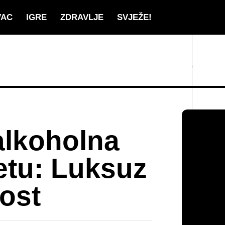
VAC
IGRE
ZDRAVLJE
SVJEŽE!
alkoholna
jetu: Luksuz
nost