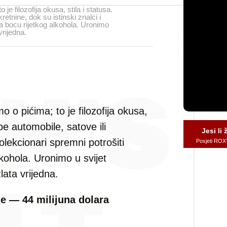
 je filozofija okusa, stila i statusa.
retnine, dok su istinski znalci i
a bocu rijetkog alkohola. Uronimo
vrijedna.
mo o pićima; to je filozofija okusa,
upe automobile, satove ili
Jesi li
kolekcionari spremni potrošiti
Posjeti ROX
kohola. Uronimo u svijet
lata vrijedna.
e — 44 milijuna dolara