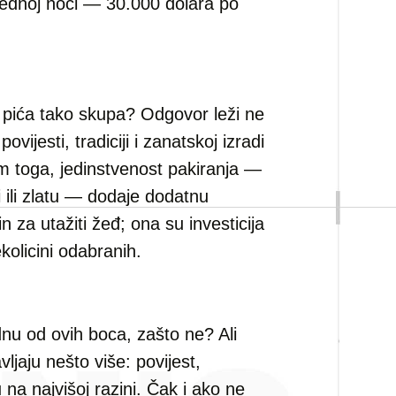
u jednoj noći — 30.000 dolara po
 pića tako skupa? Odgovor leži ne
ovijesti, tradiciji i zanatskoj izradi
im toga, jedinstvenost pakiranja —
ni ili zlatu — dodaje dodatnu
 za utažiti žeđ; ona su investicija
olicini odabranih.
dnu od ovih boca, zašto ne? Ali
vljaju nešto više: povijest,
u na najvišoj razini. Čak i ako ne