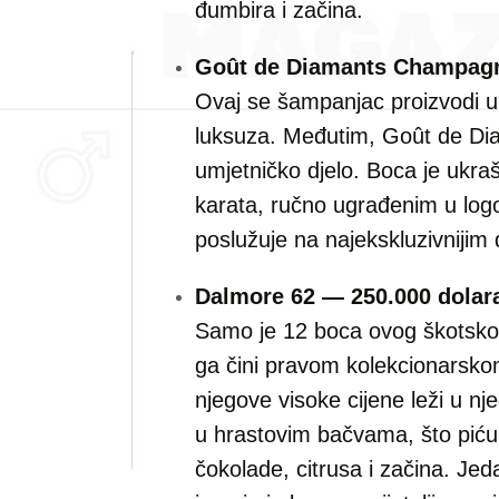
đumbira i začina.
Goût de Diamants Champagne
Ovaj se šampanjac proizvodi u 
luksuza. Međutim, Goût de Dia
umjetničko djelo. Boca je ukra
karata, ručno ugrađenim u logo
poslužuje na najekskluzivnijim 
Dalmore 62 — 250.000 dolar
Samo je 12 boca ovog škotskog
ga čini pravom kolekcionarskom
njegove visoke cijene leži u 
u hrastovim bačvama, što piću
čokolade, citrusa i začina. Jed