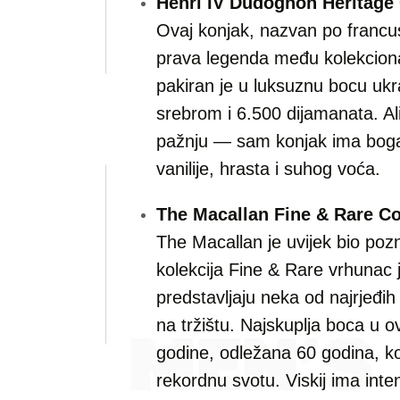
Henri IV Dudognon Heritage
Ovaj konjak, nazvan po francus
prava legenda među kolekcion
pakiran je u luksuznu bocu uk
srebrom i 6.500 dijamanata. Ali
pažnju — sam konjak ima boga
vanilije, hrasta i suhog voća.
The Macallan Fine & Rare Col
The Macallan je uvijek bio pozn
kolekcija Fine & Rare vrhunac 
predstavljaju neka od najrjeđih 
na tržištu. Najskuplja boca u ov
godine, odležana 60 godina, ko
rekordnu svotu. Viskij ima in