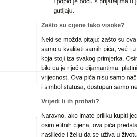
i popio je bocu s prijateljima 
gutljaju.
Zašto su cijene tako visoke?
Neki se možda pitaju: zašto su ova
samo u kvaliteti samih pića, već i u p
koja stoji iza svakog primjerka. Os
bilo da je riječ o dijamantima, plati
vrijednost. Ova pića nisu samo način
i simbol statusa, dostupan samo nek
Vrijedi li ih probati?
Naravno, ako imate priliku kupiti je
osim elitnih cijena, ova pića predsta
naslijeđe i želju da se uživa u život