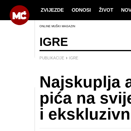
ZVIJEZDE
ODNOSI
ŽIVOT
NO
ONLINE MUŠKI MAGAZIN
IGRE
›
PUBLIKACIJE
IGRE
Najskuplja 
pića na svi
i ekskluziv