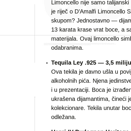
Limoncello nije samo talijanski
je riječ o D’Amalfi Limoncello
skupom? Jednostavno — dijama
13 karata krase vrat boce, a sa
materijala. Ovaj limoncello si
odabranima.
Tequila Ley .925 — 3,5 milij
Ova tekila je davno ušla u povi
alkoholnih pića. Njena jedinstv
i u prezentaciji. Boca je izrađen
ukrašena dijamantima, čineći j
kolekcionare. Tekila unutar bo
odležana.