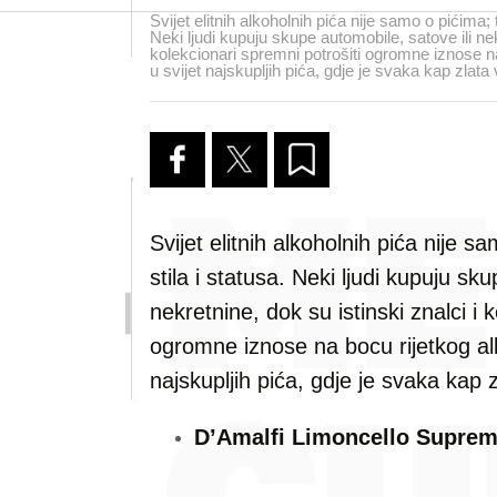
Svijet elitnih alkoholnih pića nije samo o pićima; to
Neki ljudi kupuju skupe automobile, satove ili nek
kolekcionari spremni potrošiti ogromne iznose n
u svijet najskupljih pića, gdje je svaka kap zlata 
Svijet elitnih alkoholnih pića nije sa
stila i statusa. Neki ljudi kupuju sk
nekretnine, dok su istinski znalci i 
ogromne iznose na bocu rijetkog al
najskupljih pića, gdje je svaka kap z
D’Amalfi Limoncello Suprem