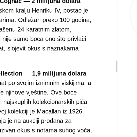
 Cognac — 2 milijuna dolara
kom kralju Henriku IV, postao je
arima. Odležan preko 100 godina,
rašenu 24-karatnim zlatom,
 nije samo boca ono što privlači
t, slojevit okus s naznakama
lection — 1,9 milijuna dolara
at po svojim iznimnim viskijima, a
je njihove vještine. Ove boce
i najskupljih kolekcionarskih pića
oj kolekciji je Macallan iz 1926.
ja je na aukciji prodana za
tenzivan okus s notama suhog voća,