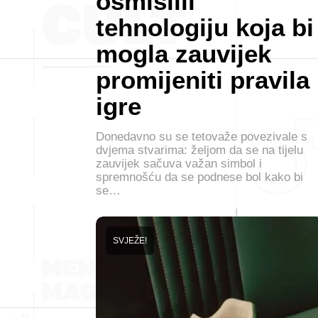
osmislili
tehnologiju koja bi
mogla zauvijek
promijeniti pravila
igre
Donedavno su se tetovaže povezivale s
dvjema stvarima: željom da se na tijelu
zauvijek sačuva važan simbol i
spremnošću da se podnese bol kako bi
se…
SVJEŽE!