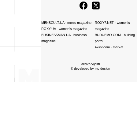
MENSCULT.UA
- men's magazine
ROXY7.NET
- women's
ROXY.UA
- women's magazine
magazine
BUSINESSMAN.UA
- business
BUDUEMO.COM
- building
magazine
portal
4kiev.com
- market
arhiva vijesti
© developed by
mc design