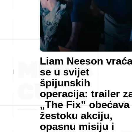
Liam Neeson vrać
se u svijet
špijunskih
operacija: trailer z
„The Fix” obećava
žestoku akciju,
opasnu misiju i