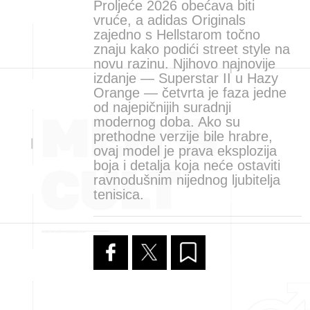
Proljeće 2026 obećava biti
vruće, a adidas Originals
zajedno s Hellstarom točno
znaju kako podići street style na
novu razinu. Njihovo najnovije
izdanje — Superstar II u Hazy
Orange — četvrta je faza jedne
od najepičnijih suradnji
modernog doba. Ako su
prethodne verzije bile hrabre,
ovaj model je prava eksplozija
boja i detalja koja neće ostaviti
ravnodušnim nijednog ljubitelja
tenisica.