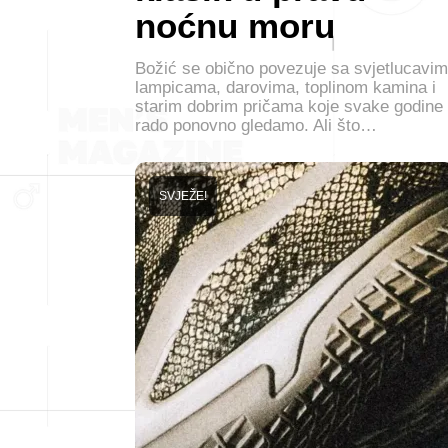
noćnu moru
Božić se obično povezuje sa svjetlucavim
lampicama, darovima, toplinom kamina i
starim dobrim pričama koje svake godine
rado ponovno gledamo. Ali što…
SVJEŽE!