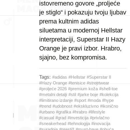
istovremeno govore „proljeće
je stiglo“ i pokazuju tvoju ljubav
prema kultnim adidas
siluetama u modernoj Hellstar
interpretaciji, Superstar II Hazy
Orange je pravi izbor. Hrabro,
sjajno, bez kompromisa.
Tags:
#adidas
#Hellstar
#Superstar II
#Hazy Orange
#tenisice
#streetwear
#proljeće 2026
#premium koža
#shell-toe
#metalni detalji
#stil
#jarke boje
#kolekcija
#limitirano izdanje
#sport
#moda
#hype
#trend
#udobnost
#ekskluzivno
#ikonično
#urbano
#grafika
#hrabro
#lifestyle
#casual
#grad
#investicija
#privlačno
#sneakerhead
#tehnologija
#inovacija
#suradnja
#prestiž
#must-have
#obuća