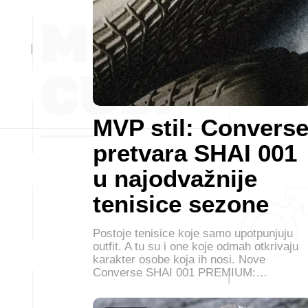
MVP stil: Convers
pretvara SHAI 001
u najodvažnije
tenisice sezone
Postoje tenisice koje samo upotpunjuju
outfit. A tu su i one koje odmah otkrivaju
karakter osobe koja ih nosi. Nove
Converse SHAI 001 PREMIUM:…