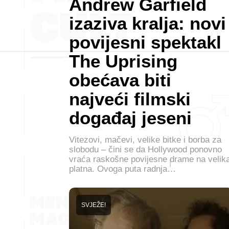
Andrew Garfield
izaziva kralja: novi
povijesni spektakl
The Uprising
obećava biti
najveći filmski
događaj jeseni
Vitezovi, mačevi, velike bitke i borba za
slobodu – čini se da Hollywood ponovno
vraća raskošne povijesne drame na velik
platna. Ovoga puta radnja…
SVJEŽE!