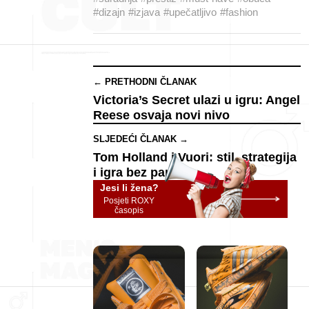
#dizajn
#izjava
#upečatljivo
#fashion
← PRETHODNI ČLANAK
Victoria’s Secret ulazi u igru: Angel
Reese osvaja novi nivo
SLJEDEĆI ČLANAK →
Tom Holland i Vuori: stil, strategija
i igra bez panike
Jesi li žena?
Posjeti ROXY
časopis