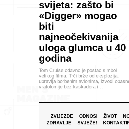
svijeta: zašto bi
«Digger» mogao
biti
najneočekivanija
uloga glumca u 40
godina
Tom Cruise odavno je postao simbol
velikog filma. Trči brže od eksplozija,
upravlja borbenim avionima, izvodi opasn
vratolomije bez kaskadera i…
ZVIJEZDE
ODNOSI
ŽIVOT
N
ZDRAVLJE
SVJEŽE!
KONTAKTI