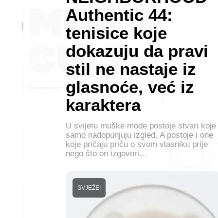
Authentic 44:
tenisice koje
dokazuju da pravi
stil ne nastaje iz
glasnoće, već iz
karaktera
U svijetu muške mode postoje stvari koje
samo nadopunjuju izgled. A postoje i one
koje pričaju priču o svom vlasniku prije
nego što on izgovori…
SVJEŽE!