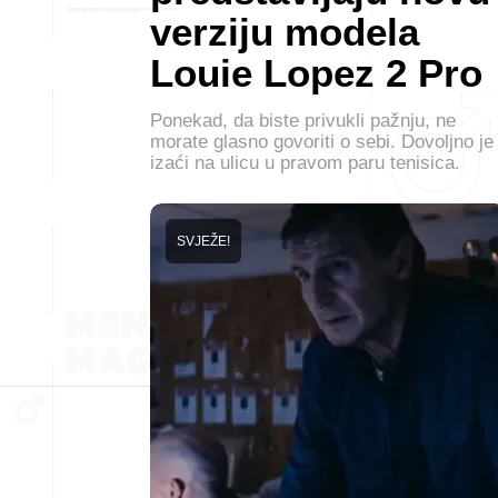
verziju modela
Louie Lopez 2 Pro
Ponekad, da biste privukli pažnju, ne
morate glasno govoriti o sebi. Dovoljno je
izaći na ulicu u pravom paru tenisica.
SVJEŽE!