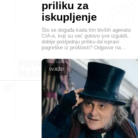
priliku za
iskupljenje
Što se događa kada tim bivših agenata
CIA-e, koji su već gotovo sve izgubili,
dobije posljednju priliku da ispravi
pogreške iz prošlosti? Odgovor na…
SVJEŽE!