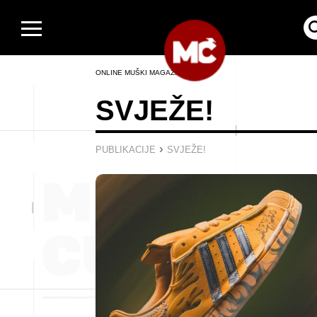
ONLINE MUŠKI MAGAZIN
SVJEŽE!
›
PUBLIKACIJE
SVJEŽE!