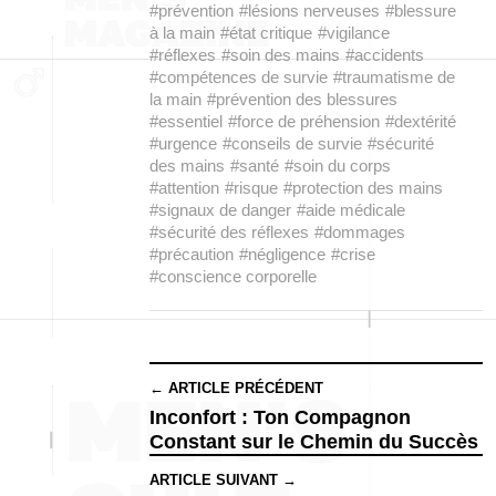
#prévention
#lésions nerveuses
#blessure
à la main
#état critique
#vigilance
#réflexes
#soin des mains
#accidents
#compétences de survie
#traumatisme de
la main
#prévention des blessures
#essentiel
#force de préhension
#dextérité
#urgence
#conseils de survie
#sécurité
des mains
#santé
#soin du corps
#attention
#risque
#protection des mains
#signaux de danger
#aide médicale
#sécurité des réflexes
#dommages
#précaution
#négligence
#crise
#conscience corporelle
← ARTICLE PRÉCÉDENT
Inconfort : Ton Compagnon
Constant sur le Chemin du Succès
ARTICLE SUIVANT →