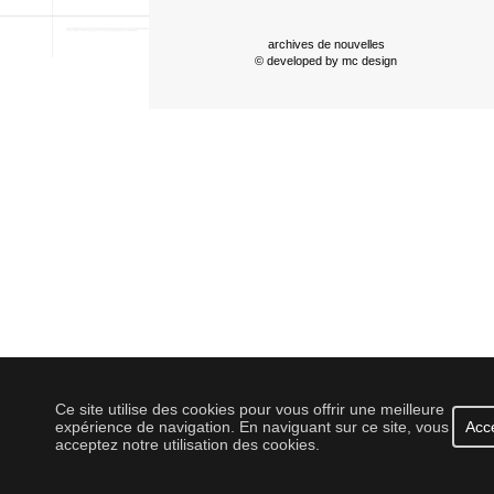
archives de nouvelles
© developed by
mc design
Ce site utilise des cookies pour vous offrir une meilleure
expérience de navigation. En naviguant sur ce site, vous
Acc
acceptez notre utilisation des cookies.