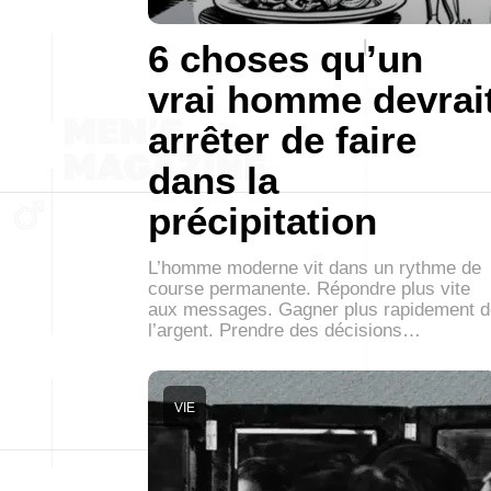
6 choses qu’un
vrai homme devrai
arrêter de faire
dans la
précipitation
L’homme moderne vit dans un rythme de
course permanente. Répondre plus vite
aux messages. Gagner plus rapidement d
l’argent. Prendre des décisions…
VIE