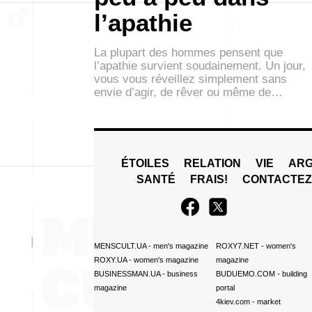
l’apathie
La plupart des hommes pensent que
l’apathie survient soudainement. Un jour,
vous vous réveillez simplement sans
envie d’agir, de rêver ou même de…
ÉTOILES
RELATION
VIE
ARG
SANTÉ
FRAIS!
CONTACTE
MENSCULT.UA
- men's magazine
ROXY7.NET
- women's
ROXY.UA
- women's magazine
magazine
BUSINESSMAN.UA
- business
BUDUEMO.COM
- building
magazine
portal
4kiev.com
- market