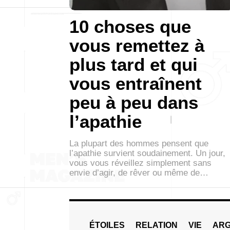
10 choses que
vous remettez à
plus tard et qui
vous entraînent
peu à peu dans
l’apathie
La plupart des hommes pensent que
l’apathie survient soudainement. Un jour,
vous vous réveillez simplement sans
envie d’agir, de rêver ou même de…
ÉTOILES
RELATION
VIE
ARG