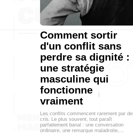
Comment sortir
d'un conflit sans
perdre sa dignité :
une stratégie
masculine qui
fonctionne
vraiment
Les conflits commencent rarement par de
cris. Le plus souvent, tout paraît
parfaitement banal : une conversation
ordinaire, une remarque maladroite,…