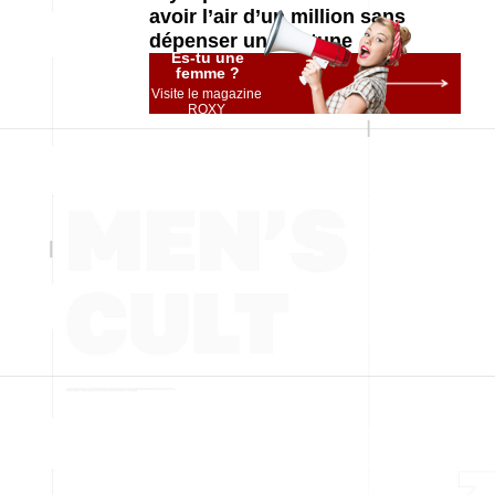
avoir l’air d’un million sans
dépenser une fortune
Es-tu une
femme ?
Visite le magazine
ROXY