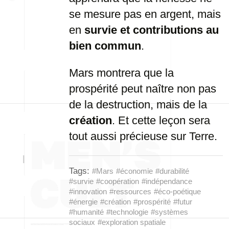
se mesure pas en argent, mais
en
survie et contributions au
bien commun
.
Mars montrera que la
prospérité peut naître non pas
de la destruction, mais de la
création
. Et cette leçon sera
tout aussi précieuse sur Terre.
Tags:
#Mars
#économie
#durabilité
#survie
#coopération
#indépendance
#innovation
#ressources
#éco-poétique
#énergie
#création
#prospérité
#futur
#humanité
#technologie
#systèmes
sociaux
#exploration spatiale