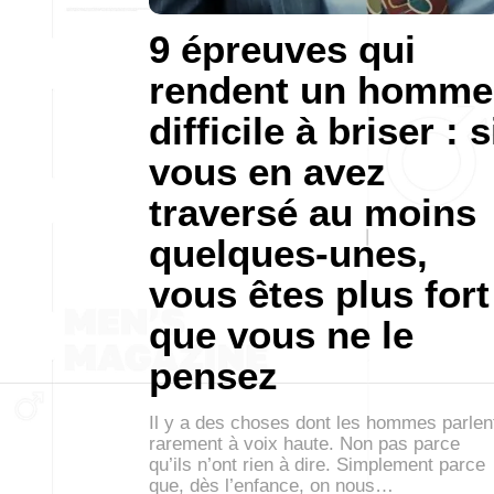
9 épreuves qui
rendent un homme
difficile à briser : s
vous en avez
traversé au moins
quelques-unes,
vous êtes plus fort
que vous ne le
pensez
Il y a des choses dont les hommes parlen
rarement à voix haute. Non pas parce
qu’ils n’ont rien à dire. Simplement parce
que, dès l’enfance, on nous…