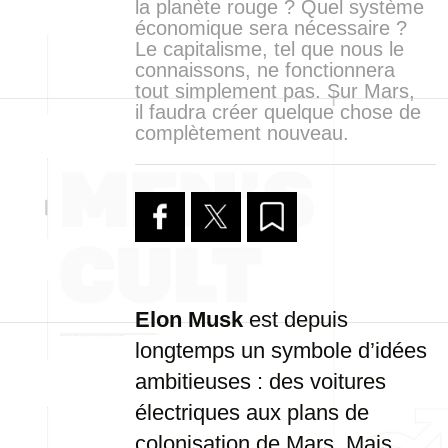
la planète rouge ? Quel système
économique sera nécessaire ?
Le capitalisme, tel que nous le
connaissons, ne fonctionnera
tout simplement pas. Sur Mars,
il faudra créer quelque chose de
complètement nouveau.
Elon Musk
est depuis
longtemps un symbole d’idées
ambitieuses : des voitures
électriques aux plans de
colonisation de Mars. Mais