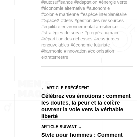
#autosuffisance
#adaptation
#énergie verte
#économie alternative
#autonomie
#colonie martienne
#espèce interplanétaire
#SpaceX
#défis
#gestion des ressources
#équilibre environnemental
#résilience
#stratégies de survie
#progrès humain
#répartition des richesses
#ressources
renouvelables
#économie futuriste
#harmonie
#innovation
#colonisation
extraterrestre
← ARTICLE PRÉCÉDENT
Célébrez vos émotions : comment
les doutes, la peur et la colère
ouvrent la voie vers la véritable
liberté
ARTICLE SUIVANT →
Style pour hommes : Comment