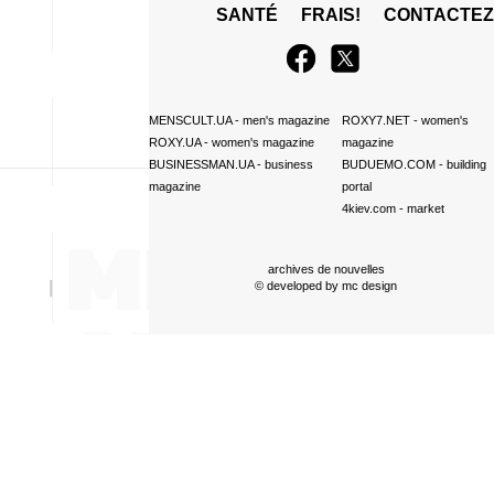
SANTÉ
FRAIS!
CONTACTE
MENSCULT.UA
- men's magazine
ROXY7.NET
- women's
ROXY.UA
- women's magazine
magazine
BUSINESSMAN.UA
- business
BUDUEMO.COM
- building
magazine
portal
4kiev.com
- market
archives de nouvelles
© developed by
mc design