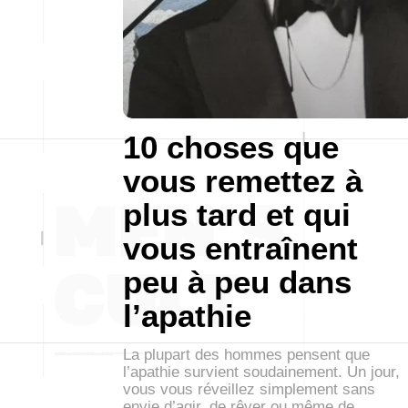
10 choses que
vous remettez à
plus tard et qui
vous entraînent
peu à peu dans
l’apathie
La plupart des hommes pensent que
l’apathie survient soudainement. Un jour,
vous vous réveillez simplement sans
envie d’agir, de rêver ou même de…