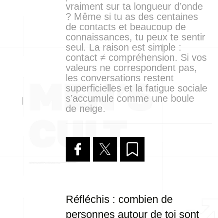
vraiment sur ta longueur d’onde
? Même si tu as des centaines
de contacts et beaucoup de
connaissances, tu peux te sentir
seul. La raison est simple :
contact ≠ compréhension. Si vos
valeurs ne correspondent pas,
les conversations restent
superficielles et la fatigue sociale
s’accumule comme une boule
de neige.
Réfléchis : combien de
personnes autour de toi sont