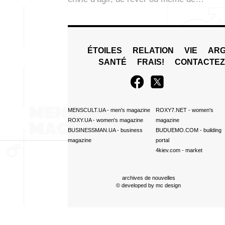
ÉTOILES
RELATION
VIE
ARG
SANTÉ
FRAIS!
CONTACTE
MENSCULT.UA
- men's magazine
ROXY7.NET
- women's
ROXY.UA
- women's magazine
magazine
BUSINESSMAN.UA
- business
BUDUEMO.COM
- building
magazine
portal
4kiev.com
- market
archives de nouvelles
© developed by
mc design