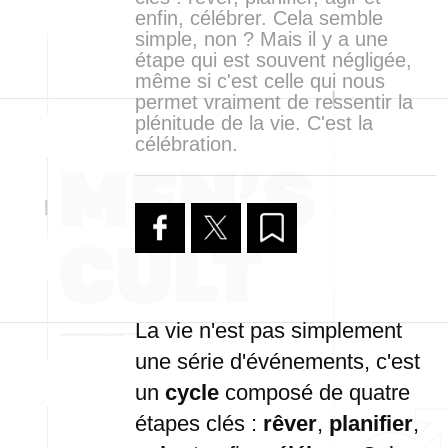
enfin, célébrer. Cela semble
simple, non ? Mais il y a une
étape qui est souvent négligée,
même si c'est celle qui nous
permet vraiment de ressentir la
plénitude de la vie. C'est la
célébration.
La vie n'est pas simplement
une série d'événements, c'est
un
cycle
composé de quatre
étapes clés :
rêver
,
planifier
,