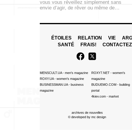
vous vous réveillez simplement sans
envie d’agir, de rêver ou même de…
ÉTOILES
RELATION
VIE
ARG
SANTÉ
FRAIS!
CONTACTE
MENSCULT.UA
- men's magazine
ROXY7.NET
- women's
ROXY.UA
- women's magazine
magazine
BUSINESSMAN.UA
- business
BUDUEMO.COM
- building
magazine
portal
4kiev.com
- market
archives de nouvelles
© developed by
mc design