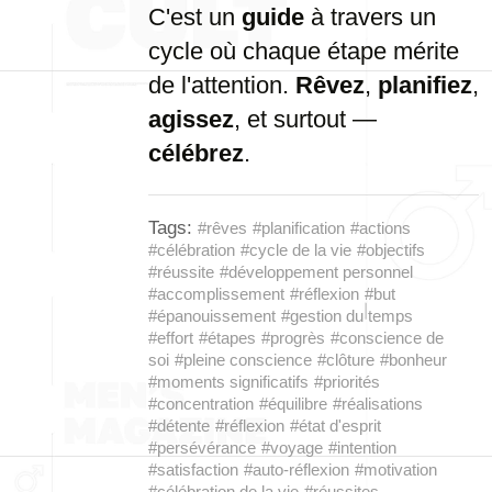
C'est un
guide
à travers un
cycle où chaque étape mérite
de l'attention.
Rêvez
,
planifiez
,
agissez
, et surtout —
célébrez
.
Tags:
#rêves
#planification
#actions
#célébration
#cycle de la vie
#objectifs
#réussite
#développement personnel
#accomplissement
#réflexion
#but
#épanouissement
#gestion du temps
#effort
#étapes
#progrès
#conscience de
soi
#pleine conscience
#clôture
#bonheur
#moments significatifs
#priorités
#concentration
#équilibre
#réalisations
#détente
#réflexion
#état d'esprit
#persévérance
#voyage
#intention
#satisfaction
#auto-réflexion
#motivation
#célébration de la vie
#réussites