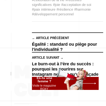
significatives
#joie
#acceptation de soi
#paix intérieure
#résilience
#harmonie
#développement personnel
← ARTICLE PRÉCÉDENT
Égalité : standard ou piège pour
l'individualité ?
ARTICLE SUIVANT →
Le burn-out à l’ère du succès :
pourquoi les sourires sur
Instagram ne sont qu’une façade
Es-tu une
femme ?
Visite le magazine
ROXY