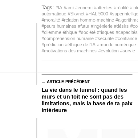
Tags:
#IA
#ami
#ennemi
#attentes
#réalité
#int
automatique
#Skynet
#HAL 9000
#superintellig
#moralité
#relation homme-machine
#algorithm
#peurs humaines
#futur
#ingénierie
#désirs
#co
#dilemme éthique
#société
#risques
#capacités 
#compréhension humaine
#sécurité
#confiance
#prédiction
#éthique de l'IA
#monde numérique
#motivations des machines
#évolution
#survie
← ARTICLE PRÉCÉDENT
La vie dans le tunnel : quand les
murs et un toit ne sont pas des
limitations, mais la base de ta paix
intérieure