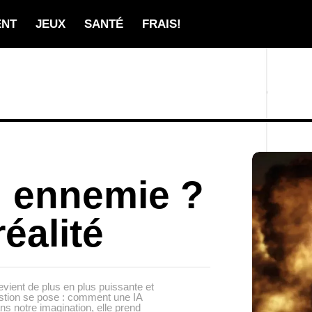
ENT
JEUX
SANTÉ
FRAIS!
u ennemie ?
réalité
devient de plus en plus puissante et
stion se pose : comment une IA
ans notre imagination, elle prend