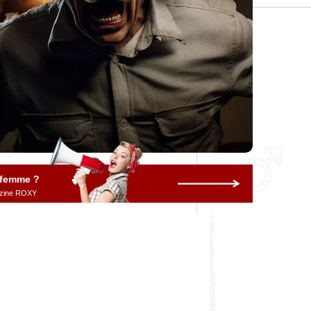
 femme ?
gazine ROXY