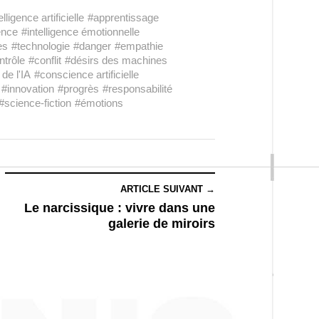
elligence artificielle
#apprentissage
ence
#intelligence émotionnelle
es
#technologie
#danger
#empathie
ntrôle
#conflit
#désirs des machines
de l'IA
#conscience artificielle
#innovation
#progrès
#responsabilité
#science-fiction
#émotions
ARTICLE SUIVANT →
Le narcissique : vivre dans une
galerie de miroirs