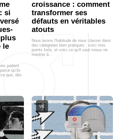
mme
croissance : comment
: si
transformer ses
aversé
défauts en véritables
ues-
atouts
 plus
Nous avons l'habitude de nous classer dans
 le
des catégories bien pratiques : voici mes
points forts, et voici ce qu'il vaut mieux ne
montrer à…
mes parlent
parce qu’ils
arce que, dès
VIE