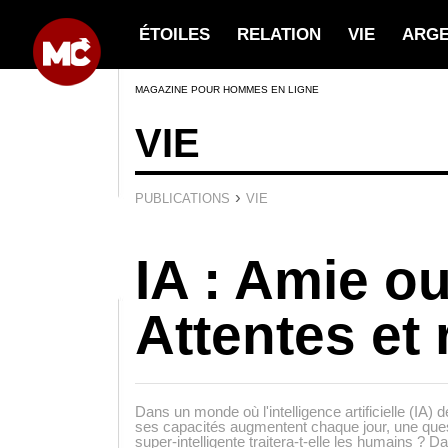
ÉTOILES
RELATION
VIE
ARG
MAGAZINE POUR HOMMES EN LIGNE
VIE
›
PUBLICATIONS
VIE
IA : Amie o
Attentes et 
Dans un monde où l'intelligence artificielle (IA) 
ses capacités augmentent chaque jour, une que
super-intelligente traitera-t-elle les humains ? D