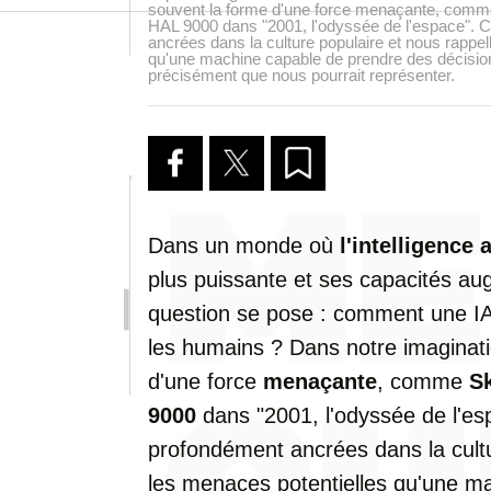
souvent la forme d'une force menaçante, comm
HAL 9000 dans "2001, l'odyssée de l'espace". 
ancrées dans la culture populaire et nous rappel
qu'une machine capable de prendre des décision
précisément que nous pourrait représenter.
Dans un monde où
l'intelligence a
plus puissante et ses capacités au
question se pose : comment une IA su
les humains ? Dans notre imaginati
d'une force
menaçante
, comme
S
9000
dans "2001, l'odyssée de l'e
profondément ancrées dans la cultu
les menaces potentielles qu'une m