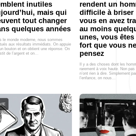
mblent inutiles
rendent un ho
jourd’hui, mais qui
difficile à briser 
uvent tout changer
vous en avez tr
ans quelques années
au moins quelq
unes, vous êtes
s le monde moderne, nous sommes
fort que vous ne
tués aux résultats immédiats. On appuie
un bouton et on obtient une réponse. On
pensez
stit de l’argent et on…
Il y a des choses dont les hom
rarement à voix haute. Non pas 
n’ont rien à dire. Simplement p
l’enfance, on nous…
VIE
VIE