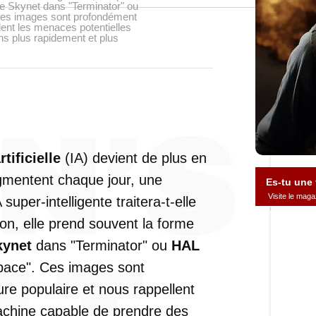
e Skynet dans "Terminator" ou
Ces images sont profondément
lent les menaces potentielles
s plus rapidement et plus
rtificielle
(IA) devient de plus en
gmentent chaque jour, une
Es-tu une
Visite le ma
per-intelligente traitera-t-elle
on, elle prend souvent la forme
kynet
dans "Terminator" ou
HAL
space". Ces images sont
re populaire et nous rappellent
achine capable de prendre des