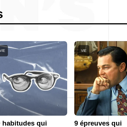
s
VIE
VIE
 habitudes qui
9 épreuves qui