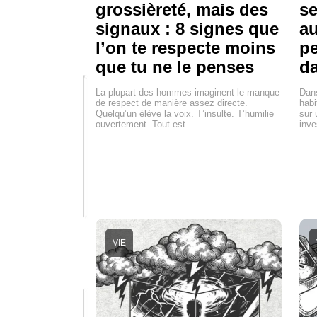
grossièreté, mais des
se
signaux : 8 signes que
au
l’on te respecte moins
pe
que tu ne le penses
d
La plupart des hommes imaginent le manque
Dan
de respect de manière assez directe.
habi
Quelqu’un élève la voix. T’insulte. T’humilie
sur 
ouvertement. Tout est…
inve
VIE