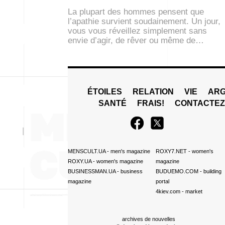
La plupart des hommes pensent que
l’apathie survient soudainement. Un jour,
vous vous réveillez simplement sans
envie d’agir, de rêver ou même de…
ÉTOILES
RELATION
VIE
ARG
SANTÉ
FRAIS!
CONTACTE
MENSCULT.UA
- men's magazine
ROXY7.NET
- women's
ROXY.UA
- women's magazine
magazine
BUSINESSMAN.UA
- business
BUDUEMO.COM
- building
magazine
portal
4kiev.com
- market
archives de nouvelles