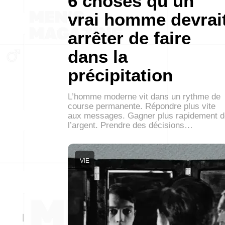
6 choses qu’un
vrai homme devrai
arrêter de faire
dans la
précipitation
L’homme moderne vit dans un rythme de
course permanente. Répondre plus vite
aux messages. Gagner plus rapidement d
l’argent. Prendre des décisions…
VIE