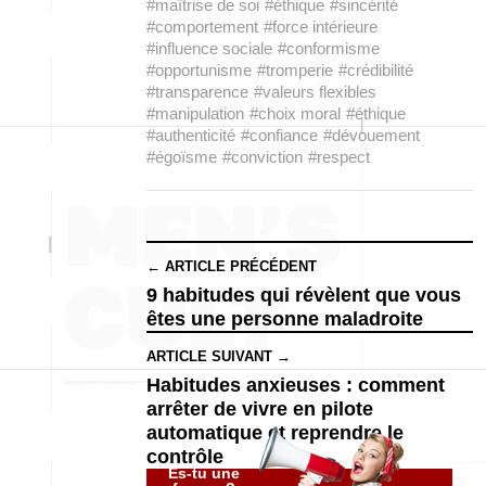
#maîtrise de soi
#éthique
#sincérité
#comportement
#force intérieure
#influence sociale
#conformisme
#opportunisme
#tromperie
#crédibilité
#transparence
#valeurs flexibles
#manipulation
#choix moral
#éthique
#authenticité
#confiance
#dévouement
#égoïsme
#conviction
#respect
← ARTICLE PRÉCÉDENT
9 habitudes qui révèlent que vous
êtes une personne maladroite
ARTICLE SUIVANT →
Habitudes anxieuses : comment
arrêter de vivre en pilote
automatique et reprendre le
contrôle
Es-tu une