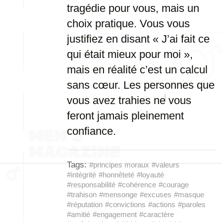
tragédie pour vous, mais un
choix pratique. Vous vous
justifiez en disant « J’ai fait ce
qui était mieux pour moi »,
mais en réalité c’est un calcul
sans cœur. Les personnes que
vous avez trahies ne vous
feront jamais pleinement
confiance.
Tags:
#principes moraux
#valeurs
#intégrité
#honnêteté
#loyauté
#responsabilité
#cohérence
#courage
#trahison
#mensonge
#excuses
#masque
#réputation
#convictions
#actions
#paroles
#amitié
#engagement
#caractère