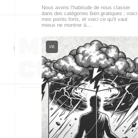
Nous avons l'habitude de nous classer
dans des catégories bien pratiques : voici
mes points forts, et voici ce qu'il vaut
mieux ne montrer à…
VIE