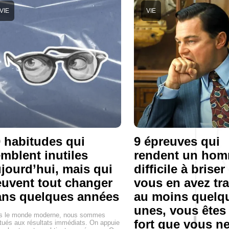
VIE
VIE
 habitudes qui
9 épreuves qui
mblent inutiles
rendent un ho
jourd’hui, mais qui
difficile à briser 
uvent tout changer
vous en avez tr
ans quelques années
au moins quelq
unes, vous êtes
s le monde moderne, nous sommes
fort que vous ne
tués aux résultats immédiats. On appuie