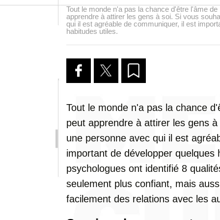
Tout le monde n'a pas la chance d'être l'âme de 
apprendre à attirer les gens à soi. Si vous sou
qui il est agréable de communiquer, il est impor
habitudes utiles.
Tout le monde n'a pas la chance d'
peut apprendre à attirer les gens à
une personne avec qui il est agréa
important de développer quelques h
psychologues ont identifié 8 qualit
seulement plus confiant, mais aussi
facilement des relations avec les a