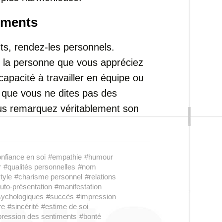
iments
ts, rendez-les personnels.
de la personne que vous appréciez
capacité à travailler en équipe ou
 que vous ne dites pas des
ous remarquez véritablement son
nfiance en soi
#empathie
#humour
r
#qualités personnelles
#nom
tyle
#charisme personnel
#relations
uto-présentation
#manifestation
sychologiques
#succès
#impression
re
#sincérité
#estime de soi
ression des sentiments
#bonté