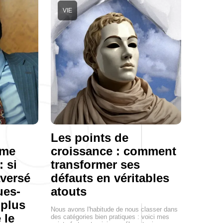
VIE
Les points de
mme
croissance : comment
: si
transformer ses
aversé
défauts en véritables
ues-
atouts
 plus
Nous avons l'habitude de nous classer dans
 le
des catégories bien pratiques : voici mes