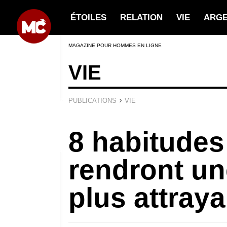
ÉTOILES
RELATION
VIE
ARG
MAGAZINE POUR HOMMES EN LIGNE
VIE
›
PUBLICATIONS
VIE
8 habitudes
rendront u
plus attray