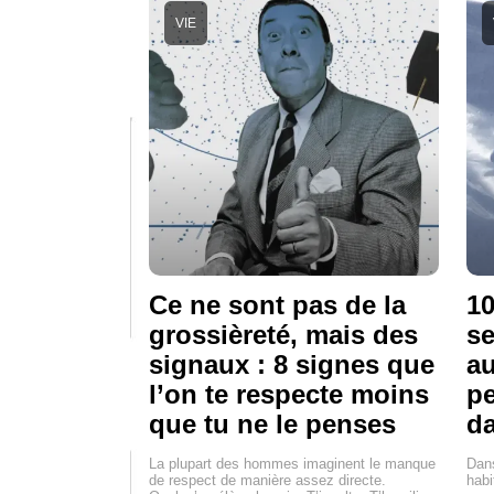
VIE
Ce ne sont pas de la
10
grossièreté, mais des
se
signaux : 8 signes que
au
l’on te respecte moins
pe
que tu ne le penses
d
La plupart des hommes imaginent le manque
Dan
de respect de manière assez directe.
habi