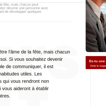
la fête, mais chacun peut
haitez devenir une personne avec
tant de développer quelques
être l'âme de la fête, mais chacun
 soi. Si vous souhaitez devenir
Es-tu une
ble de communiquer, il est
Visite le ma
abitudes utiles. Les
és qui vous rendront non
 vous aideront à établir
utres.