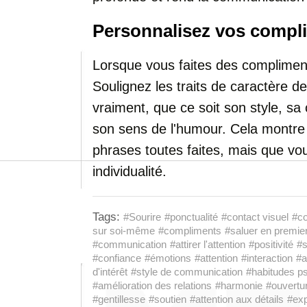
Personnalisez vos compl
Lorsque vous faites des complimen
Soulignez les traits de caractère 
vraiment, que ce soit son style, sa 
son sens de l'humour. Cela montre
phrases toutes faites, mais que v
individualité.
Tags:
#Sourire
#ponctualité
#contact visuel
#co
sur soi-même
#compliments
#saluer en premie
#communication
#attirer l'attention
#positivité
#s
#confiance
#émotions
#attention
#interaction
#a
d'intérêt
#style de communication
#habitudes p
#amélioration des relations
#harmonie
#ouvertu
#gentillesse
#soutien
#attention aux détails
#exp