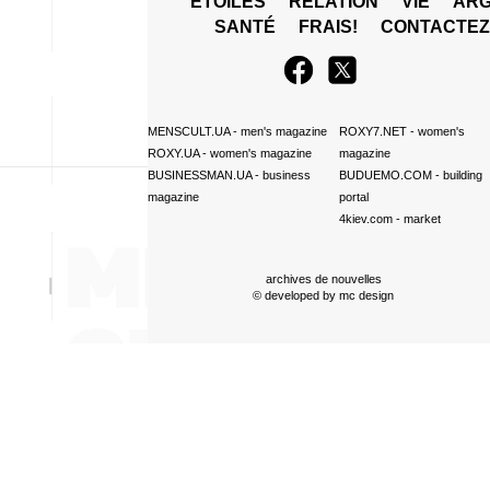
ÉTOILES
RELATION
VIE
ARG
SANTÉ
FRAIS!
CONTACTE
MENSCULT.UA
- men's magazine
ROXY7.NET
- women's
ROXY.UA
- women's magazine
magazine
BUSINESSMAN.UA
- business
BUDUEMO.COM
- building
magazine
portal
4kiev.com
- market
archives de nouvelles
© developed by
mc design