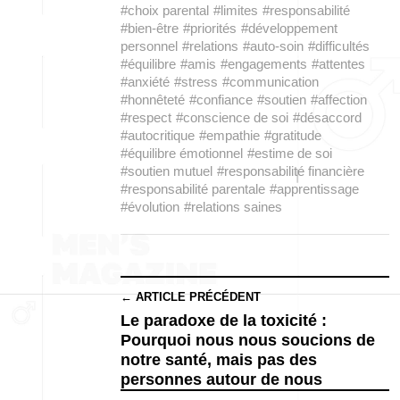
#choix parental
#limites
#responsabilité
#bien-être
#priorités
#développement
personnel
#relations
#auto-soin
#difficultés
#équilibre
#amis
#engagements
#attentes
#anxiété
#stress
#communication
#honnêteté
#confiance
#soutien
#affection
#respect
#conscience de soi
#désaccord
#autocritique
#empathie
#gratitude
#équilibre émotionnel
#estime de soi
#soutien mutuel
#responsabilité financière
#responsabilité parentale
#apprentissage
#évolution
#relations saines
← ARTICLE PRÉCÉDENT
Le paradoxe de la toxicité :
Pourquoi nous nous soucions de
notre santé, mais pas des
personnes autour de nous