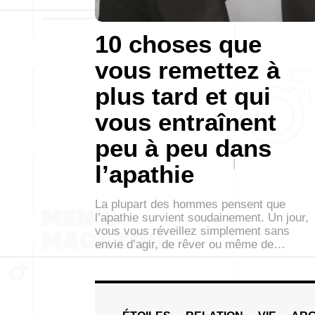
10 choses que
vous remettez à
plus tard et qui
vous entraînent
peu à peu dans
l’apathie
La plupart des hommes pensent que
l’apathie survient soudainement. Un jour,
vous vous réveillez simplement sans
envie d’agir, de rêver ou même de…