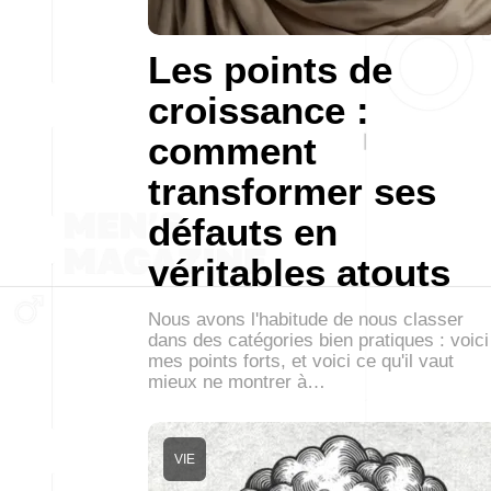
Les points de
croissance :
comment
transformer ses
défauts en
véritables atouts
Nous avons l'habitude de nous classer
dans des catégories bien pratiques : voici
mes points forts, et voici ce qu'il vaut
mieux ne montrer à…
VIE