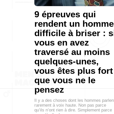
9 épreuves qui
rendent un homme
difficile à briser : s
vous en avez
traversé au moins
quelques-unes,
vous êtes plus fort
que vous ne le
pensez
Il y a des choses dont les hommes parlen
rarement à voix haute. Non pas parce
qu’ils n’ont rien à dire. Simplement parce