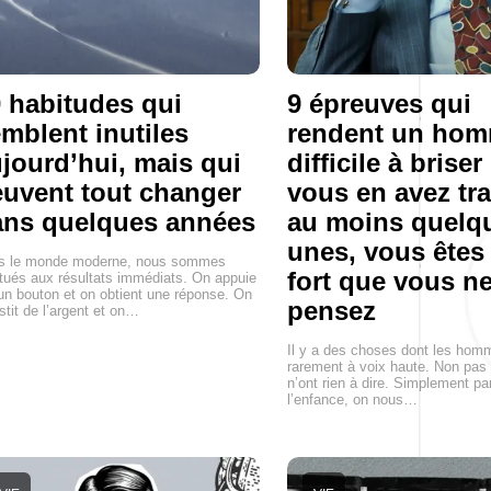
 habitudes qui
9 épreuves qui
mblent inutiles
rendent un ho
jourd’hui, mais qui
difficile à briser 
uvent tout changer
vous en avez tr
ans quelques années
au moins quelq
unes, vous êtes
s le monde moderne, nous sommes
fort que vous ne
tués aux résultats immédiats. On appuie
un bouton et on obtient une réponse. On
pensez
stit de l’argent et on…
Il y a des choses dont les hom
rarement à voix haute. Non pas 
n’ont rien à dire. Simplement p
l’enfance, on nous…