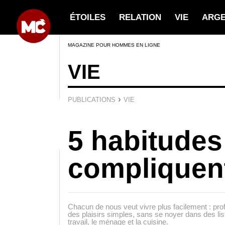
ÉTOILES
RELATION
VIE
ARG
MAGAZINE POUR HOMMES EN LIGNE
VIE
›
PUBLICATIONS
VIE
5 habitudes
compliquent
Chacun de nous veut vivre plus facilement : profi
des plaisirs simples, sans se noyer dans des lis
travail, le ménage et la cuisine.