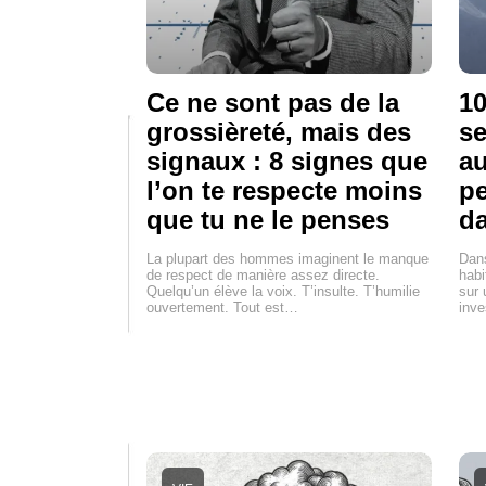
Ce ne sont pas de la
10
grossièreté, mais des
se
signaux : 8 signes que
au
l’on te respecte moins
pe
que tu ne le penses
d
La plupart des hommes imaginent le manque
Dan
de respect de manière assez directe.
habi
Quelqu’un élève la voix. T’insulte. T’humilie
sur 
ouvertement. Tout est…
inve