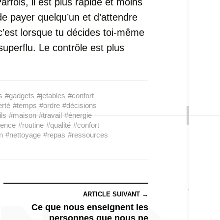
rfois, il est plus rapide et moins
de payer quelqu’un et d’attendre
, c’est lorsque tu décides toi-même
superflu. Le contrôle est plus
s
#gadgets
#jetables
#confort
erté
#temps
#ordre
#décisions
ils
#maison
#travail
#énergie
ience
#routine
#qualité
#confort
n
#nettoyage
#repas
#ressources
ARTICLE SUIVANT →
Ce que nous enseignent les
personnes que nous ne