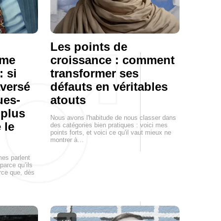
Les points de
mme
croissance : comment
: si
transformer ses
aversé
défauts en véritables
ues-
atouts
 plus
Nous avons l'habitude de nous classer dans
 le
des catégories bien pratiques : voici mes
points forts, et voici ce qu'il vaut mieux ne
montrer à…
mes parlent
parce qu’ils
arce que, dès