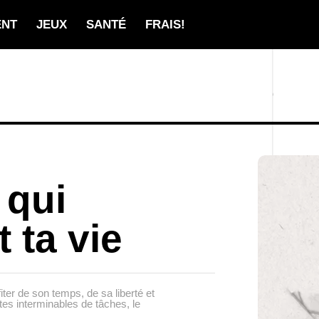
ENT
JEUX
SANTÉ
FRAIS!
 qui
 ta vie
ter de son temps, de sa liberté et
tes interminables de tâches, le