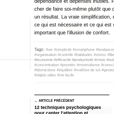
dépendance et dépenses inutiles. Pa
cher de faire soi-même plutôt que 
un résultat. La vraie simplification
ce qui est nécessaire et ce qui est 
important que l’illusion de confort.
Tags:
#vie
#simplicité
#smartphone
#tendance
#organisation
#contrôle
#habitudes
#stress
#lib
#économie
#efficacité
#productivité
#choix
#out
#concentration
#priorités
#minimalisme
#consc
#distractions
#équilibre
#maîtrise de soi
#gestio
#objets utiles
#vie facile
← ARTICLE PRÉCÉDENT
12 techniques psychologiques
pour capter l’attention et