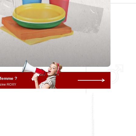
 femme ?
gazine ROXY