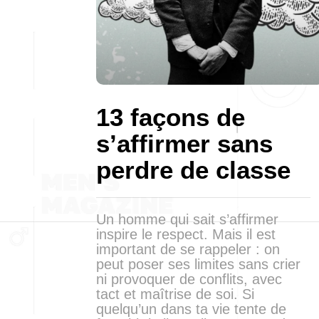
13 façons de
s’affirmer sans
perdre de classe
Un homme qui sait s’affirmer
inspire le respect. Mais il est
important de se rappeler : on
peut poser ses limites sans crier
ni provoquer de conflits, avec
tact et maîtrise de soi. Si
quelqu’un dans ta vie tente de