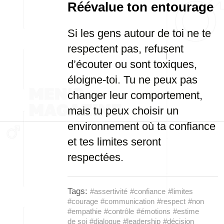
Réévalue ton entourage
Si les gens autour de toi ne te
respectent pas, refusent
d’écouter ou sont toxiques,
éloigne-toi. Tu ne peux pas
changer leur comportement,
mais tu peux choisir un
environnement où ta confiance
et tes limites seront
respectées.
Tags:
#assertivité
#confiance
#limites
#courage
#communication
#respect
#non
#empathie
#contrôle
#émotions
#estime
de soi
#dialogue
#leadership
#décision