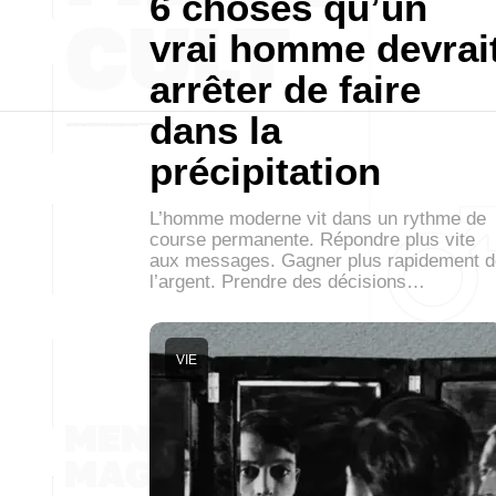
6 choses qu’un
vrai homme devrai
arrêter de faire
dans la
précipitation
L’homme moderne vit dans un rythme de
course permanente. Répondre plus vite
aux messages. Gagner plus rapidement d
l’argent. Prendre des décisions…
VIE