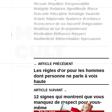
#écoute
#équilibre
#responsabilité
#intégrité
#relations
#gentillesse
#force
#sécurité
#discipline
#stratégie
#autorité
#clarté
#diplomatie
#patience
#confiance
#conscience de soi
#assertif
#négociation
#maîtrise de soi
#comportement
#motivation
#influence
#respect
#authenticité
#détermination
#persuasion
← ARTICLE PRÉCÉDENT
Les règles d’or pour les hommes
dont personne ne parle à voix
haute
ARTICLE SUIVANT →
12 signes qui montrent que vous
manquez de respect pour vous-
même
Es-tu une