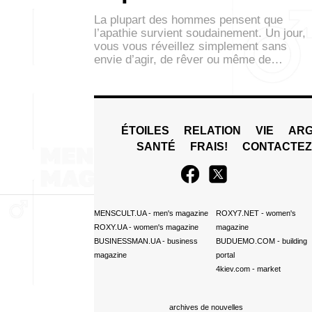
La plupart des hommes pensent que
l’apathie survient soudainement. Un jour,
vous vous réveillez simplement sans
envie d’agir, de rêver ou même de…
ÉTOILES
RELATION
VIE
ARG
SANTÉ
FRAIS!
CONTACTE
MENSCULT.UA
- men's magazine
ROXY7.NET
- women's
ROXY.UA
- women's magazine
magazine
BUSINESSMAN.UA
- business
BUDUEMO.COM
- building
magazine
portal
4kiev.com
- market
archives de nouvelles