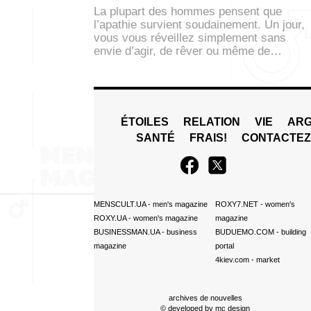
La plupart des hommes pensent que
l’apathie survient soudainement. Un jour,
vous vous réveillez simplement sans
envie d’agir, de rêver ou même de…
ÉTOILES
RELATION
VIE
ARG
SANTÉ
FRAIS!
CONTACTE
MENSCULT.UA
- men's magazine
ROXY7.NET
- women's
ROXY.UA
- women's magazine
magazine
BUSINESSMAN.UA
- business
BUDUEMO.COM
- building
magazine
portal
4kiev.com
- market
archives de nouvelles
© developed by
mc design