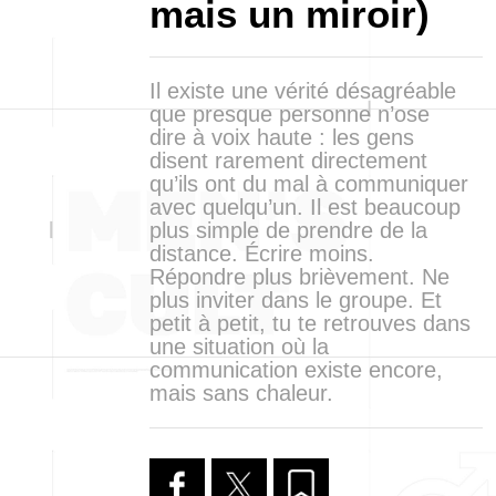
mais un miroir)
Il existe une vérité désagréable
que presque personne n’ose
dire à voix haute : les gens
disent rarement directement
qu’ils ont du mal à communiquer
avec quelqu’un. Il est beaucoup
plus simple de prendre de la
distance. Écrire moins.
Répondre plus brièvement. Ne
plus inviter dans le groupe. Et
petit à petit, tu te retrouves dans
une situation où la
communication existe encore,
mais sans chaleur.