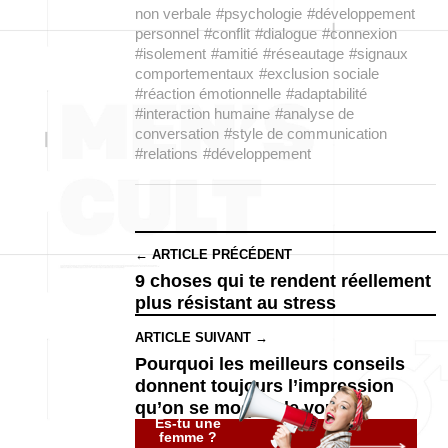
non verbale
#psychologie
#développement
personnel
#conflit
#dialogue
#connexion
#isolement
#amitié
#réseautage
#signaux
comportementaux
#exclusion sociale
#réaction émotionnelle
#adaptabilité
#interaction humaine
#analyse de
conversation
#style de communication
#relations
#développement
← ARTICLE PRÉCÉDENT
9 choses qui te rendent réellement
plus résistant au stress
ARTICLE SUIVANT →
Pourquoi les meilleurs conseils
donnent toujours l’impression
qu’on se moque de vous
Es-tu une
femme ?