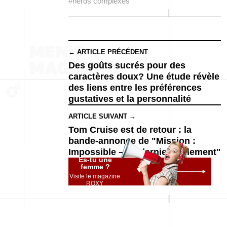
#héros complexes
← ARTICLE PRÉCÉDENT
Des goûts sucrés pour des
caractères doux? Une étude révèle
des liens entre les préférences
gustatives et la personnalité
ARTICLE SUIVANT →
Tom Cruise est de retour : la
bande-annonce de "Mission :
Impossible – Le dernier règlement"
Es-tu une
femme ?
Visite le magazine
ROXY