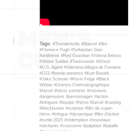
Tags:
#Thunderbolts
#Marvel
#film
#Florence Pugh
#Sebastian Stan
#antihéros
#Red Guardian
#Yelena Belova
#Winter Soldier
#Taskmaster
#Ghost
#U.S. Agent
#Valentina Allegra de Fontaine
#D23
#bande-annonce
#Kurt Busiek
#Jake Schreier
#Kevin Feige
#Black
Widow
#Univers Cinématographique
Marvel
#héros sombres
#missions
dangereuses
#personnages
#action
#intrigues
#équipe
#héros Marvel
#casting
#blockbuster
#surprise
#film de super-
héros
#intrigue
#dynamique
#film d’action
#sortie 2025
#rédemption
#nouveaux
méchants
#crossover
#palpitant
#bataille