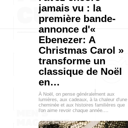
jamais vu : la
première bande-
annonce d'«
Ebenezer: A
Christmas Carol »
transforme un
classique de Noël
en…
À Noël, on pense généralement aux
lumières, aux cadeaux, à la chaleur d'une
cheminée et aux histoires familières que
l'on aime revoir chaque année.…