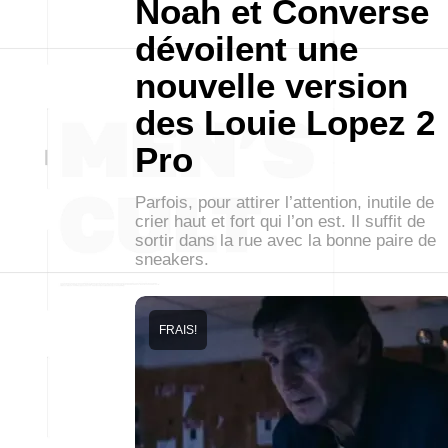
Noah et Converse
dévoilent une
nouvelle version
des Louie Lopez 2
Pro
Parfois, pour attirer l’attention, inutile de
crier haut et fort qui l’on est. Il suffit de
sortir dans la rue avec la bonne paire de
sneakers.
FRAIS!