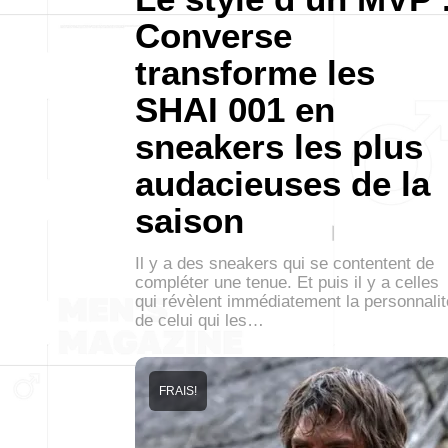
Converse
transforme les
SHAI 001 en
sneakers les plus
audacieuses de la
saison
Il y a des sneakers qui se contentent de
compléter une tenue. Et puis il y a celles
qui révèlent immédiatement la personnalit
de celui qui les…
FRAIS!