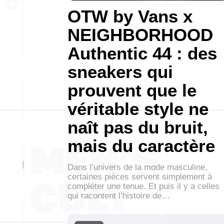
OTW by Vans x
NEIGHBORHOOD
Authentic 44 : des
sneakers qui
prouvent que le
véritable style ne
naît pas du bruit,
mais du caractère
Dans l’univers de la mode masculine,
certaines pièces servent simplement à
compléter une tenue. Et puis il y a celles
qui racontent l’histoire de…