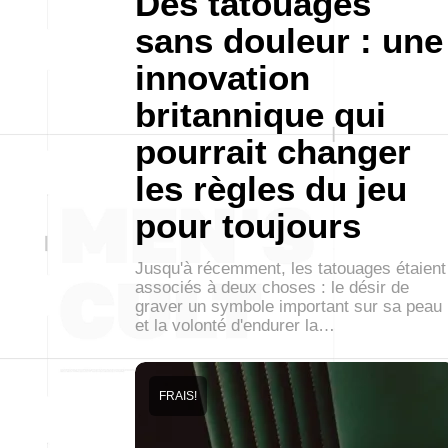
Des tatouages
sans douleur : une
innovation
britannique qui
pourrait changer
les règles du jeu
pour toujours
Jusqu'à récemment, les tatouages étaient
associés à deux choses : le désir de
graver un symbole important sur sa peau
et la volonté d'endurer la…
FRAIS!