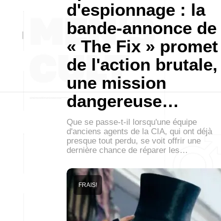
d'espionnage : la
bande-annonce de
« The Fix » promet
de l'action brutale,
une mission
dangereuse…
Que se passe-t-il lorsqu'une équipe
d'anciens agents de la CIA, qui ont déjà
presque tout perdu, se voit offrir une
dernière chance de réparer les…
FRAIS!