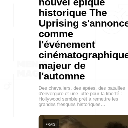
nouvel épique
historique The
Uprising s'annonc
comme
l'événement
cinématographiqu
majeur de
l'automne
Des chevaliers, des épées, des batailles
d'envergure et une lutte pour la liberté :
Hollywood semble prêt à remettre les
grandes fresques historiques…
FRAIS!