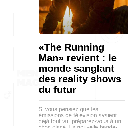
«The Running
Man» revient : le
monde sanglant
des reality shows
du futur
Si vous pensiez que les
émissions de télévision avaient
déjà tout vu, préparez-vous à un
choc glacé. La nouvelle bande-