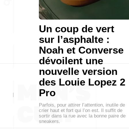
Un coup de vert
sur l’asphalte :
Noah et Converse
dévoilent une
nouvelle version
des Louie Lopez 2
Pro
Parfois, pour attirer l’attention, inutile de
crier haut et fort qui l’on est. Il suffit de
sortir dans la rue avec la bonne paire de
sneakers.