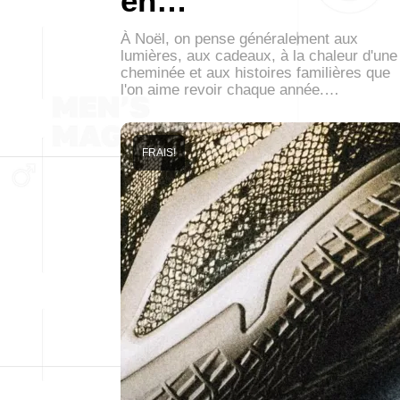
en…
À Noël, on pense généralement aux
lumières, aux cadeaux, à la chaleur d'une
cheminée et aux histoires familières que
l'on aime revoir chaque année.…
FRAIS!