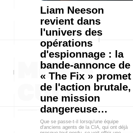
Liam Neeson
revient dans
l'univers des
opérations
d'espionnage : la
bande-annonce de
« The Fix » promet
de l'action brutale,
une mission
dangereuse…
Que se passe-t-il lorsqu'une équipe
d'anciens agents de la CIA, qui ont déjà
presque tout perdu, se voit offrir une