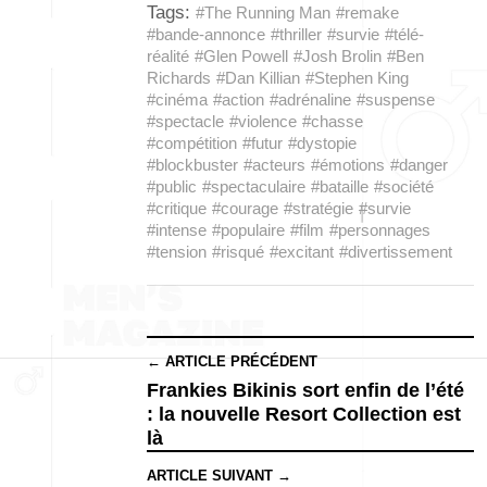
Tags:
#The Running Man
#remake
#bande-annonce
#thriller
#survie
#télé-
réalité
#Glen Powell
#Josh Brolin
#Ben
Richards
#Dan Killian
#Stephen King
#cinéma
#action
#adrénaline
#suspense
#spectacle
#violence
#chasse
#compétition
#futur
#dystopie
#blockbuster
#acteurs
#émotions
#danger
#public
#spectaculaire
#bataille
#société
#critique
#courage
#stratégie
#survie
#intense
#populaire
#film
#personnages
#tension
#risqué
#excitant
#divertissement
← ARTICLE PRÉCÉDENT
Frankies Bikinis sort enfin de l’été
: la nouvelle Resort Collection est
là
ARTICLE SUIVANT →