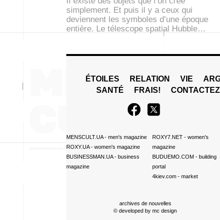
Il existe des objets que l’on crée
simplement. Et puis il y a ceux qui
deviennent les symboles d’une époque
entière. Le télescope spatial Hubble…
ÉTOILES
RELATION
VIE
ARG
SANTÉ
FRAIS!
CONTACTE
MENSCULT.UA
- men's magazine
ROXY7.NET
- women's
ROXY.UA
- women's magazine
magazine
BUSINESSMAN.UA
- business
BUDUEMO.COM
- building
magazine
portal
4kiev.com
- market
archives de nouvelles
© developed by
mc design