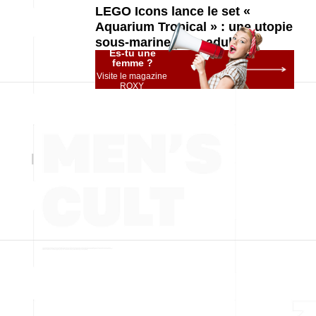
LEGO Icons lance le set «
Aquarium Tropical » : une utopie
sous-marine pour adultes
Es-tu une
femme ?
Visite le magazine
ROXY