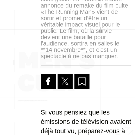
annonce du remake du film culte
«The Running Man» vient de
sortir et promet d’être un
véritable impact visuel pour le
public. Le film, où la survie
devient une bataille pour
l’audience, sortira en salles le
**14 novembre**, et c’est un
spectacle à ne pas manquer.
Si vous pensiez que les
émissions de télévision avaient
déjà tout vu, préparez-vous à