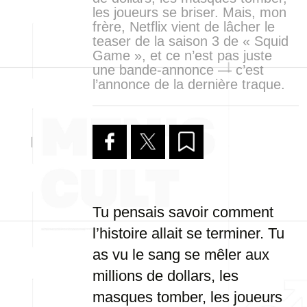
les joueurs se briser. Mais, mon
frère, Netflix vient de lâcher le
teaser de la saison 3 de « Squid
Game », et ce n’est pas juste
une bande-annonce — c’est
l’annonce de la dernière traque.
Tu pensais savoir comment
l’histoire allait se terminer. Tu
as vu le sang se mêler aux
millions de dollars, les
masques tomber, les joueurs