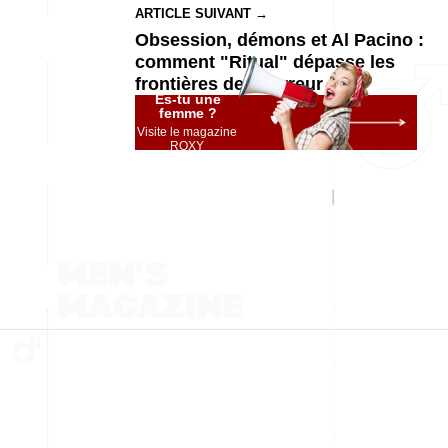
ARTICLE SUIVANT →
Obsession, démons et Al Pacino :
comment "Ritual" dépasse les
frontières de l’horreur
Es-tu une
femme ?
Visite le magazine
ROXY