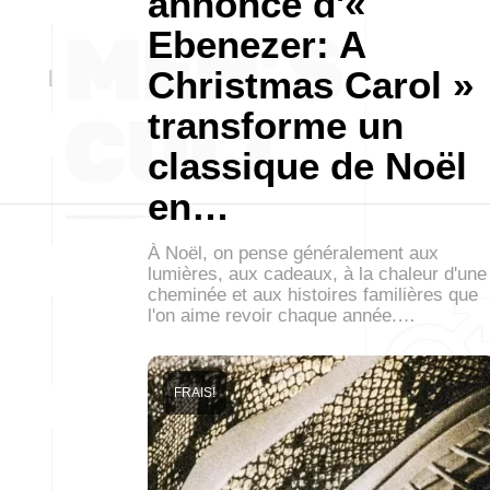
annonce d'«
Ebenezer: A
Christmas Carol »
transforme un
classique de Noël
en…
À Noël, on pense généralement aux
lumières, aux cadeaux, à la chaleur d'une
cheminée et aux histoires familières que
l'on aime revoir chaque année.…
FRAIS!