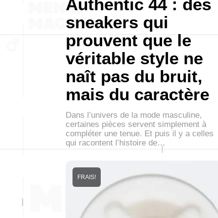
Authentic 44 : des
sneakers qui
prouvent que le
véritable style ne
naît pas du bruit,
mais du caractère
Dans l’univers de la mode masculine,
certaines pièces servent simplement à
compléter une tenue. Et puis il y a celles
qui racontent l’histoire de…
FRAIS!