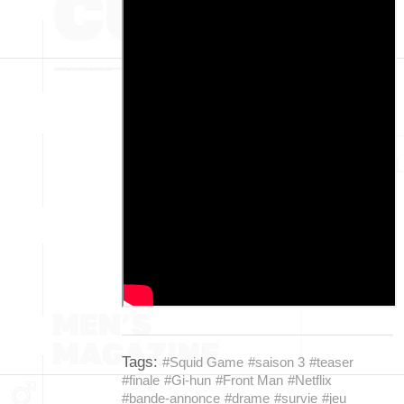
Tags:
#Squid Game
#saison 3
#teaser
#finale
#Gi-hun
#Front Man
#Netflix
#bande-annonce
#drame
#survie
#jeu