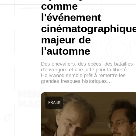
comme
l'événement
cinématographiqu
majeur de
l'automne
Des chevaliers, des épées, des batailles
d'envergure et une lutte pour la liberté :
Hollywood semble prêt à remettre les
grandes fresques historiques…
FRAIS!