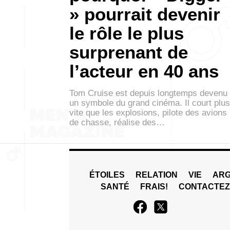
» pourrait devenir
le rôle le plus
surprenant de
l’acteur en 40 ans
Tom Cruise est depuis longtemps devenu
un symbole du grand cinéma. Il court plus
vite que les explosions, pilote des avions
de chasse, réalise des…
ÉTOILES
RELATION
VIE
ARG
SANTÉ
FRAIS!
CONTACTE