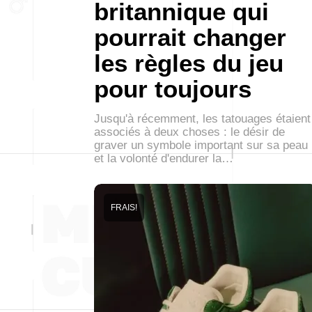
britannique qui
pourrait changer
les règles du jeu
pour toujours
Jusqu'à récemment, les tatouages étaient
associés à deux choses : le désir de
graver un symbole important sur sa peau
et la volonté d'endurer la…
FRAIS!