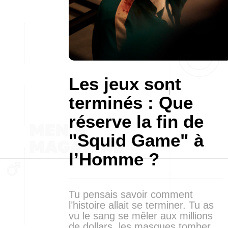
Les jeux sont
terminés : Que
réserve la fin de
"Squid Game" à
l’Homme ?
Tu pensais savoir comment
l’histoire allait se terminer. Tu as
vu le sang se mêler aux millions
de dollars, les masques tomber,