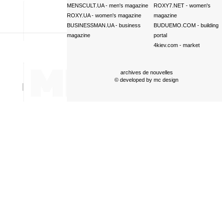
MENSCULT.UA
- men's magazine
ROXY7.NET
- women's
ROXY.UA
- women's magazine
magazine
BUSINESSMAN.UA
- business
BUDUEMO.COM
- building
magazine
portal
4kiev.com
- market
archives de nouvelles
© developed by
mc design