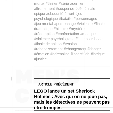
mortel
#thriller
#série
#dernier
affrontement
#suspense
#défi
#finale
épique
#obscurité
#mort
#jeu
psychologique
#bataille
#personnages
#jeu mental
#personnage
#violence
#finale
dramatique
#histoire
#mystère
#rédemption
#confrontation
#masques
#violence psychologique
#lutte pour la vie
#finale de saison
#tension
#rebondissement
#changement
#danger
#émotion
#adrénaline
#incertitude
#intrigue
#justice
← ARTICLE PRÉCÉDENT
LEGO lance un set Sherlock
Holmes : Avec qui on ne joue pas,
mais les détectives ne peuvent pas
être trompés