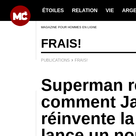
ÉTOILES
RELATION
VIE
ARG
MAGAZINE POUR HOMMES EN LIGNE
FRAIS!
›
PUBLICATIONS
FRAIS!
Superman re
comment J
réinvente la
lance un no