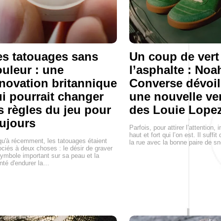
s tatouages sans
Un coup de vert
uleur : une
l’asphalte : Noa
novation britannique
Converse dévoil
i pourrait changer
une nouvelle ve
s règles du jeu pour
des Louie Lopez
ujours
Parfois, pour attirer l’attention, i
haut et fort qui l’on est. Il suffit
u'à récemment, les tatouages étaient
la rue avec la bonne paire de s
ciés à deux choses : le désir de graver
ymbole important sur sa peau et la
nté d'endurer la…