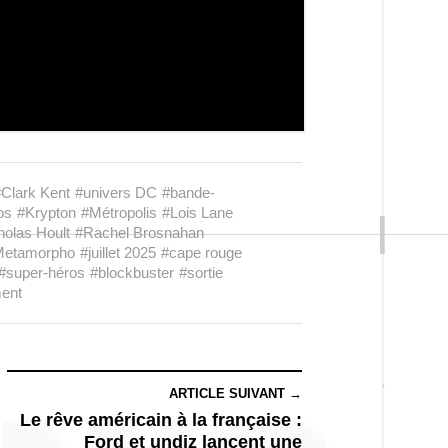
Clark Kent
#univers DC
#bande-
os
#Krypton
#Métropolis
#Lois Lane
holas Hoult
#Rachel Brosnahan
Metamorpho
#juillet 2025
#cape rouge
#super-héros
#blockbuster
#sortie
ent
ARTICLE SUIVANT →
Le rêve américain à la française :
Ford et undiz lancent une