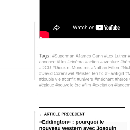
Tags:
#Superman
#James Gunn
#Lex Luthor
#
annonce
#film
#cinéma
#action
#aventure
#hér
#DCU
#Dieux et Monstres
#Nathan Fillion
#Nic
#David Corenswet
#Mister Terrific
#Hawkgirl
#
#double vie
#conflit
#univers
#méchant
#héros
#épique
#nouvelle ère
#film
#excitation
#lancem
← ARTICLE PRÉCÉDENT
«Eddington» : pourquoi le
nouveau western avec Joaquin