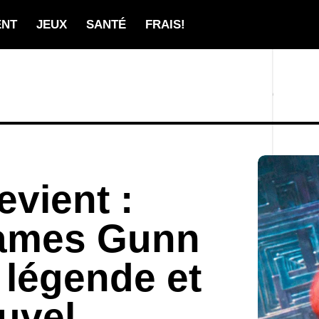
ENT
JEUX
SANTÉ
FRAIS!
vient :
ames Gunn
 légende et
uvel