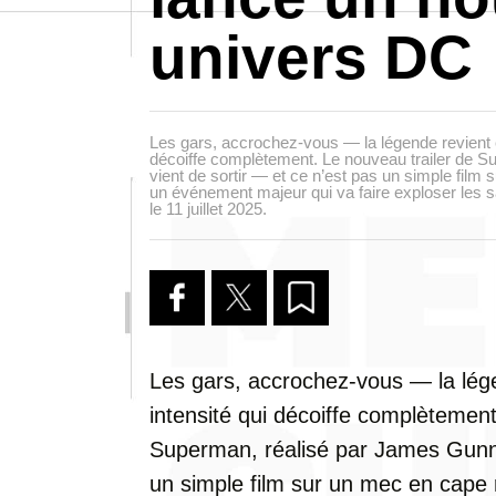
univers DC
Les gars, accrochez-vous — la légende revient e
décoiffe complètement. Le nouveau trailer de 
vient de sortir — et ce n’est pas un simple film
un événement majeur qui va faire exploser les 
le 11 juillet 2025.
Les gars, accrochez-vous — la lég
intensité qui décoiffe complètement
Superman, réalisé par James Gunn, 
un simple film sur un mec en cape