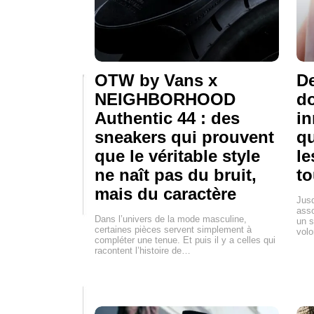
OTW by Vans x
De
NEIGHBORHOOD
do
Authentic 44 : des
in
sneakers qui prouvent
qu
que le véritable style
le
ne naît pas du bruit,
to
mais du caractère
Jusq
asso
Dans l’univers de la mode masculine,
un s
certaines pièces servent simplement à
volo
compléter une tenue. Et puis il y a celles qui
racontent l’histoire de…