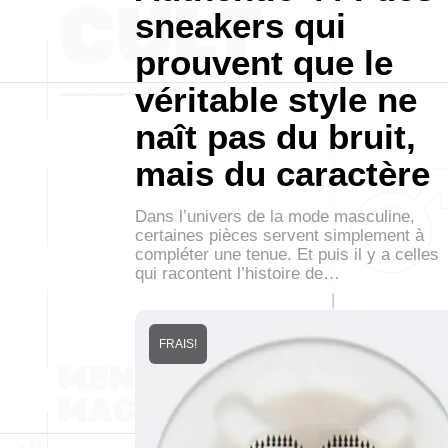
sneakers qui
prouvent que le
véritable style ne
naît pas du bruit,
mais du caractère
Dans l’univers de la mode masculine,
certaines pièces servent simplement à
compléter une tenue. Et puis il y a celles
qui racontent l’histoire de…
FRAIS!