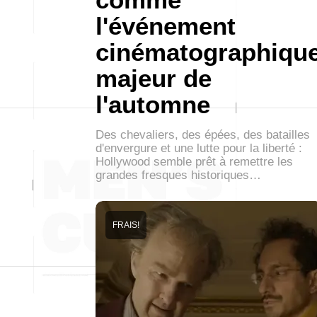
l'événement
cinématographiqu
majeur de
l'automne
Des chevaliers, des épées, des batailles
d'envergure et une lutte pour la liberté :
Hollywood semble prêt à remettre les
grandes fresques historiques…
FRAIS!