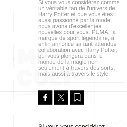
Si vous vous considérez comme
un véritable fan de l’univers de
Harry Potter et que vous êtes
aussi passionné par la mode,
nous avons d'excellentes
nouvelles pour vous. PUMA, la
marque de sport légendaire, a
enfin annoncé sa tant attendue
collaboration avec Harry Potter,
qui vous plongera dans le
monde de la magie non
seulement à travers des sorts,
mais aussi à travers le style.
Si vous vous considérez