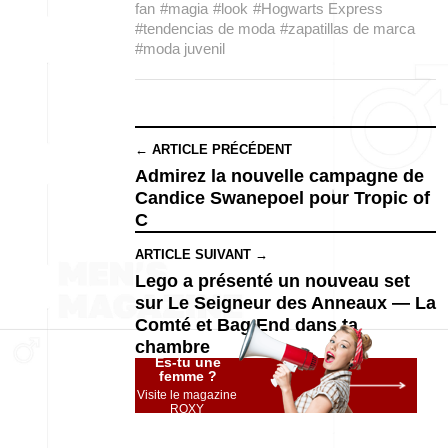
fan
#magia
#look
#Hogwarts Express
#tendencias de moda
#zapatillas de marca
#moda juvenil
← ARTICLE PRÉCÉDENT
Admirez la nouvelle campagne de
Candice Swanepoel pour Tropic of
C
ARTICLE SUIVANT →
Lego a présenté un nouveau set
sur Le Seigneur des Anneaux — La
Comté et Bag End dans ta
chambre
Es-tu une
femme ?
Visite le magazine
ROXY