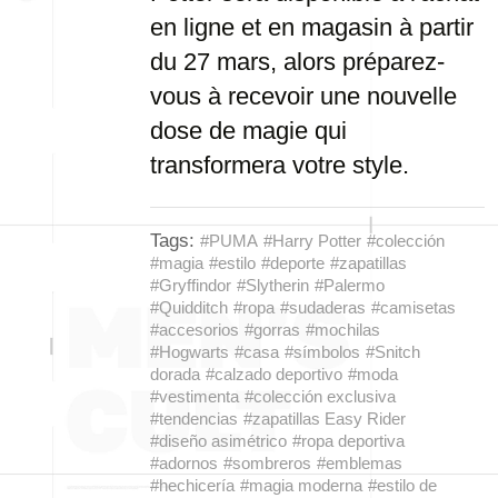
en ligne et en magasin à partir
du 27 mars, alors préparez-
vous à recevoir une nouvelle
dose de magie qui
transformera votre style.
Tags:
#PUMA
#Harry Potter
#colección
#magia
#estilo
#deporte
#zapatillas
#Gryffindor
#Slytherin
#Palermo
#Quidditch
#ropa
#sudaderas
#camisetas
#accesorios
#gorras
#mochilas
#Hogwarts
#casa
#símbolos
#Snitch
dorada
#calzado deportivo
#moda
#vestimenta
#colección exclusiva
#tendencias
#zapatillas Easy Rider
#diseño asimétrico
#ropa deportiva
#adornos
#sombreros
#emblemas
#hechicería
#magia moderna
#estilo de