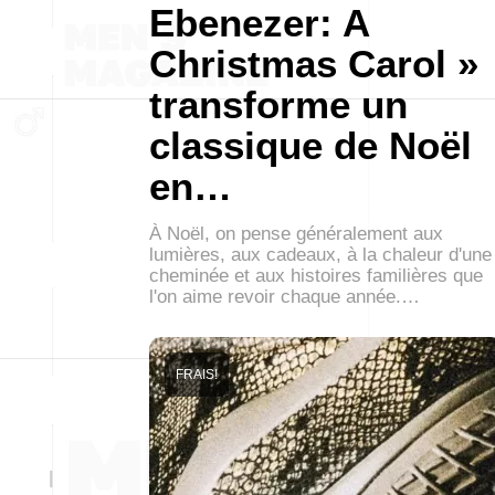
Ebenezer: A
Christmas Carol »
transforme un
classique de Noël
en…
À Noël, on pense généralement aux
lumières, aux cadeaux, à la chaleur d'une
cheminée et aux histoires familières que
l'on aime revoir chaque année.…
FRAIS!