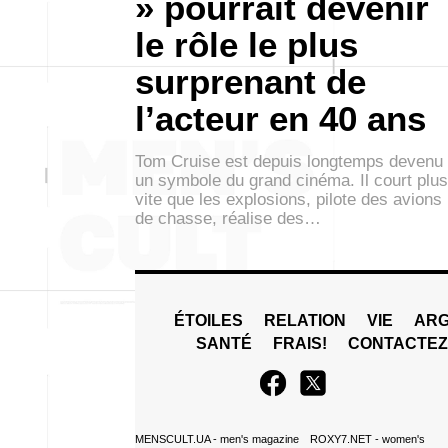
» pourrait devenir
le rôle le plus
surprenant de
l’acteur en 40 ans
Tom Cruise est depuis longtemps devenu
un symbole du grand cinéma. Il court plus
vite que les explosions, pilote des avions
de chasse, réalise des…
ÉTOILES
RELATION
VIE
ARG
SANTÉ
FRAIS!
CONTACTE
MENSCULT.UA
- men's magazine
ROXY7.NET
- women's