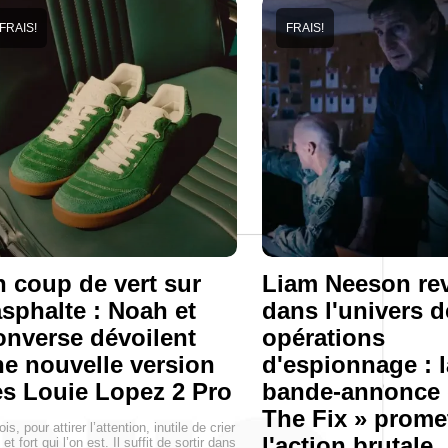
FRAIS!
FRAIS!
 coup de vert sur
Liam Neeson rev
asphalte : Noah et
dans l'univers d
nverse dévoilent
opérations
e nouvelle version
d'espionnage : l
s Louie Lopez 2 Pro
bande-annonce 
The Fix » prome
is, pour attirer l’attention, inutile de crier
l'action brutale,
 et fort qui l’on est. Il suffit de sortir dans