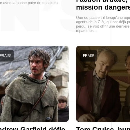
ue avec la bonne paire de sneakers.
mission dange
Que se passe-t-il lorsqu'une équ
agents de la CIA, qui ont déjà p
perdu, se voit offrir une dernièr
réparer les…
FRAIS!
FRAIS!
drew Garfield défie
Tom Cruise, hu