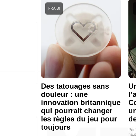
FRAIS!
Des tatouages sans
Un
douleur : une
l’
innovation britannique
Co
qui pourrait changer
un
les règles du jeu pour
de
toujours
Parfo
haut