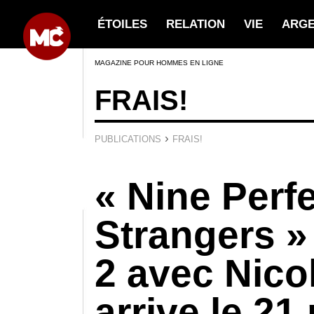
ÉTOILES
RELATION
VIE
ARG
MAGAZINE POUR HOMMES EN LIGNE
FRAIS!
›
PUBLICATIONS
FRAIS!
« Nine Perf
Strangers » 
2 avec Nico
arrive le 21