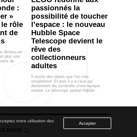
onde :
passionnés la
er »
possibilité de toucher
le rôle
l’espace : le nouveau
nt de
Hubble Space
ns
Telescope devient le
rêve des
ps devenu un
collectionneurs
rt plus vite
vions de
adultes
Il existe des objets que l’on crée
simplement. Et puis il y a ceux qui
deviennent les symboles d’une époque
entière. Le télescope spatial Hubble…
cceptez notre utilisation des
Accepter
EZ-NOUS