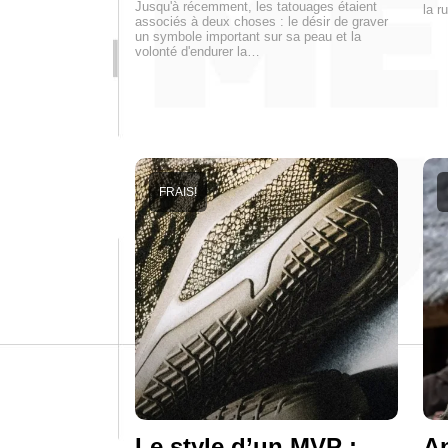
Jusqu'à récemment, les tatouages étaient
la r
associés à deux choses : le désir de graver
un symbole important sur sa peau et la
volonté d'endurer la…
FRAIS!
Le style d’un MVP :
An