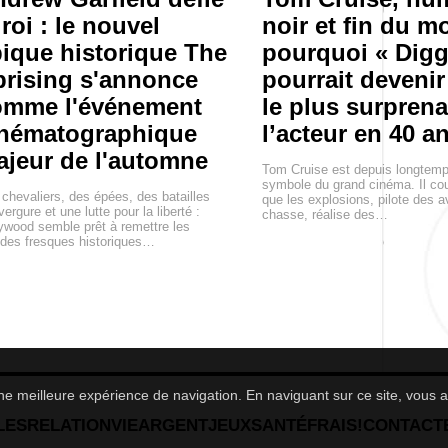
 roi : le nouvel
noir et fin du m
ique historique The
pourquoi « Digg
rising s'annonce
pourrait devenir 
omme l'événement
le plus surprena
inématographique
l’acteur en 40 a
jeur de l'automne
Tom Cruise est depuis longtem
symbole du grand cinéma. Il cou
chevaliers, des épées, des batailles
que les explosions, pilote des a
vergure et une lutte pour la liberté :
chasse, réalise des…
ywood semble prêt à remettre les
des fresques historiques…
 une meilleure expérience de navigation. En naviguant sur ce site, vous a
LES
RELATION
VIE
ARGENT
JEUX
SANTÉ
FRAIS!
CONTACT