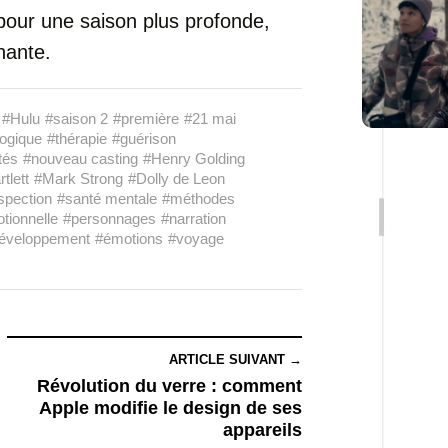
our une saison plus profonde,
nante.
#Hulu
#saison 2
#première
#21 mai
ogique
#thérapie
#guérison
tés
#nouveau casting
#Henry Golding
tlett
#Mark Strong
#Dolly de Leon
spection
#santé mentale
#méthodes
tionnelle
#personnages
#narration
éveloppement
#émotions
#voyage
ARTICLE SUIVANT →
Révolution du verre : comment
Apple modifie le design de ses
appareils