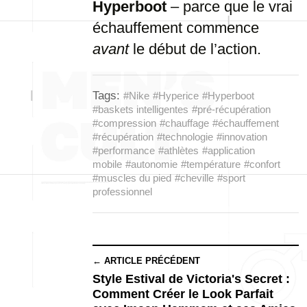
Hyperboot
– parce que le vrai
échauffement commence
avant
le début de l’action.
Tags:
#Nike
#Hyperice
#Hyperboot
#baskets intelligentes
#pré-récupération
#compression
#chauffage
#échauffement
#récupération
#technologie
#innovation
#performance
#athlètes
#application
mobile
#autonomie
#température
#confort
#muscles du pied
#cheville
#sport
professionnel
← ARTICLE PRÉCÉDENT
Style Estival de Victoria's Secret :
Comment Créer le Look Parfait