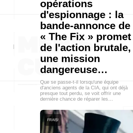
opérations
d'espionnage : la
bande-annonce de
« The Fix » promet
de l'action brutale,
une mission
dangereuse…
Que se passe-t-il lorsqu'une équipe
d'anciens agents de la CIA, qui ont déjà
presque tout perdu, se voit offrir une
dernière chance de réparer les…
FRAIS!