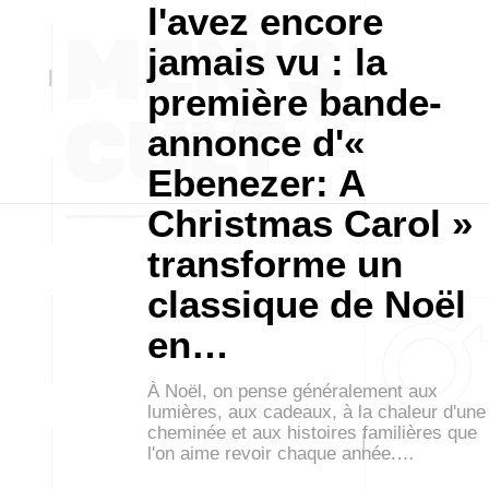
l'avez encore
jamais vu : la
première bande-
annonce d'«
Ebenezer: A
Christmas Carol »
transforme un
classique de Noël
en…
À Noël, on pense généralement aux
lumières, aux cadeaux, à la chaleur d'une
cheminée et aux histoires familières que
l'on aime revoir chaque année.…