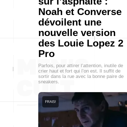
sur l’asphalte :
Noah et Converse
dévoilent une
nouvelle version
des Louie Lopez 2
Pro
Parfois, pour attirer l’attention, inutile de
crier haut et fort qui l’on est. Il suffit de
sortir dans la rue avec la bonne paire de
sneakers.
FRAIS!