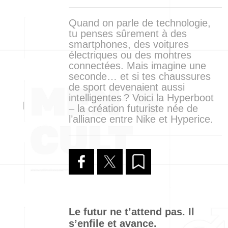
Quand on parle de technologie,
tu penses sûrement à des
smartphones, des voitures
électriques ou des montres
connectées. Mais imagine une
seconde… et si tes chaussures
de sport devenaient aussi
intelligentes ? Voici la Hyperboot
– la création futuriste née de
l’alliance entre Nike et Hyperice.
Le futur ne t’attend pas. Il
s’enfile et avance.