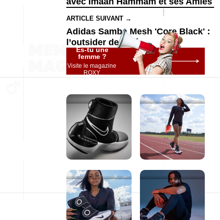
avec Imaan Hammam et ses Amies
ARTICLE SUIVANT →
Adidas Samba Mesh 'Core Black' :
l’outsider de l’été
Es-tu une
femme ?
Visite le magazine
ROXY