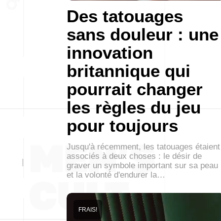
Des tatouages
sans douleur : une
innovation
britannique qui
pourrait changer
les règles du jeu
pour toujours
Jusqu'à récemment, les tatouages étaient
associés à deux choses : le désir de
graver un symbole important sur sa peau
et la volonté d'endurer la…
FRAIS!