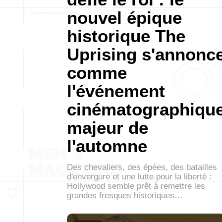
nouvel épique
historique The
Uprising s'annonc
comme
l'événement
cinématographiqu
majeur de
l'automne
Des chevaliers, des épées, des batailles
d'envergure et une lutte pour la liberté :
Hollywood semble prêt à remettre les
grandes fresques historiques…