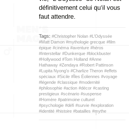
définitivement celui qu’il vous
faut attendre.
Tags:
#Christopher Nolan
#L’Odyssée
#Matt Damon
#mythologie grecque
#film
épique
#cinéma
#aventure
#héros
#Interstellar
#Dunkerque
#blockbuster
#Hollywood
#Tom Holland
#Anne
Hathaway
#Zendaya
#Robert Pattinson
#Lupita Nyong’o
#Charlize Theron
#effets
spéciaux
#Sicile
#Îles Éoliennes
#voyage
#légende
#classique
#modernité
#philosophie
#action
#décor
#casting
prestigieux
#scénario
#suspense
#Homère
#patrimoine culturel
#psychologie
#défi
#survie
#exploration
#identité
#histoire
#batailles
#mythe