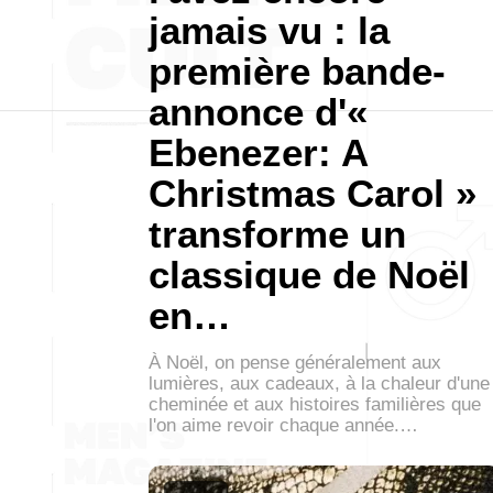
jamais vu : la
première bande-
annonce d'«
Ebenezer: A
Christmas Carol »
transforme un
classique de Noël
en…
À Noël, on pense généralement aux
lumières, aux cadeaux, à la chaleur d'une
cheminée et aux histoires familières que
l'on aime revoir chaque année.…