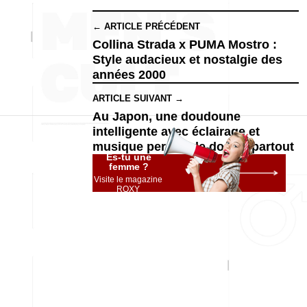
← ARTICLE PRÉCÉDENT
Collina Strada x PUMA Mostro :
Style audacieux et nostalgie des
années 2000
ARTICLE SUIVANT →
Au Japon, une doudoune
intelligente avec éclairage et
musique permet de dormir partout
Es-tu une
femme ?
Visite le magazine
ROXY