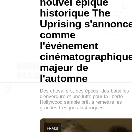
nouvel épique
historique The
Uprising s'annonc
comme
l'événement
cinématographiqu
majeur de
l'automne
Des chevaliers, des épées, des batailles
d'envergure et une lutte pour la liberté :
Hollywood semble prêt à remettre les
grandes fresques historiques…
FRAIS!