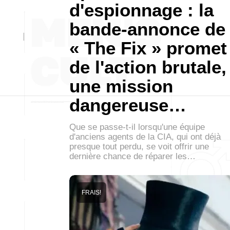
d'espionnage : la
bande-annonce de
« The Fix » promet
de l'action brutale,
une mission
dangereuse…
Que se passe-t-il lorsqu'une équipe
d'anciens agents de la CIA, qui ont déjà
presque tout perdu, se voit offrir une
dernière chance de réparer les…
FRAIS!