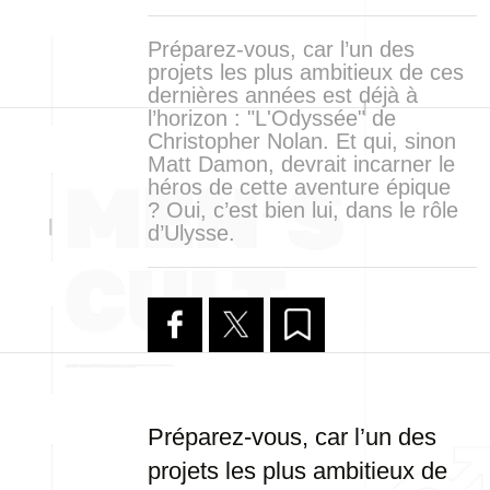
Préparez-vous, car l’un des
projets les plus ambitieux de ces
dernières années est déjà à
l’horizon : "L'Odyssée" de
Christopher Nolan. Et qui, sinon
Matt Damon, devrait incarner le
héros de cette aventure épique
? Oui, c’est bien lui, dans le rôle
d’Ulysse.
Préparez-vous, car l’un des
projets les plus ambitieux de