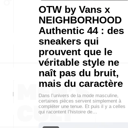
OTW by Vans x
NEIGHBORHOOD
Authentic 44 : des
sneakers qui
prouvent que le
véritable style ne
naît pas du bruit,
mais du caractère
Dans l’univers de la mode masculine,
certaines pièces servent simplement à
compléter une tenue. Et puis il y a celles
qui racontent l’histoire de…