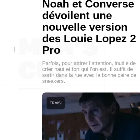
Noah et Converse
dévoilent une
nouvelle version
des Louie Lopez 2
Pro
Parfois, pour attirer l’attention, inutile de
crier haut et fort qui l’on est. Il suffit de
sortir dans la rue avec la bonne paire de
sneakers.
FRAIS!