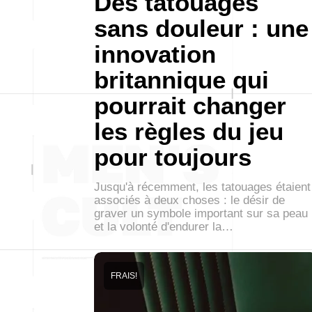
Des tatouages
sans douleur : une
innovation
britannique qui
pourrait changer
les règles du jeu
pour toujours
Jusqu'à récemment, les tatouages étaient
associés à deux choses : le désir de
graver un symbole important sur sa peau
et la volonté d'endurer la…
FRAIS!