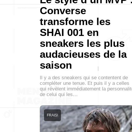
Converse
transforme les
SHAI 001 en
sneakers les plus
audacieuses de la
saison
Il y a des sneakers qui se contentent de
compléter une tenue. Et puis il y a celles
qui révèlent immédiatement la personnalit
de celui qui les…
FRAIS!