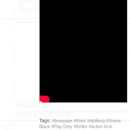
Tags:
#braquage
#Mark Wahlberg
#Shane
Black
#Play Dirty
#thriller
#action
#vol