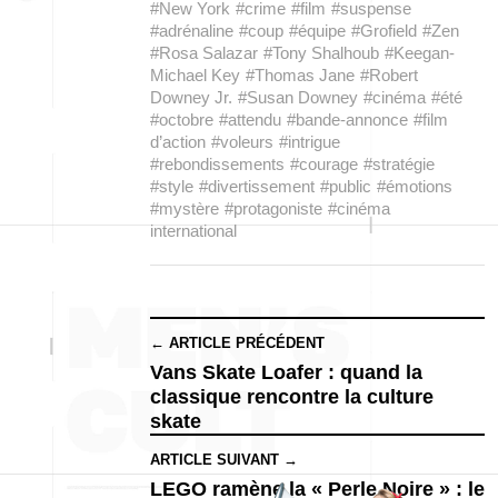
#New York
#crime
#film
#suspense
#adrénaline
#coup
#équipe
#Grofield
#Zen
#Rosa Salazar
#Tony Shalhoub
#Keegan-
Michael Key
#Thomas Jane
#Robert
Downey Jr.
#Susan Downey
#cinéma
#été
#octobre
#attendu
#bande-annonce
#film
d’action
#voleurs
#intrigue
#rebondissements
#courage
#stratégie
#style
#divertissement
#public
#émotions
#mystère
#protagoniste
#cinéma
international
← ARTICLE PRÉCÉDENT
Vans Skate Loafer : quand la
classique rencontre la culture
skate
ARTICLE SUIVANT →
LEGO ramène la « Perle Noire » : le