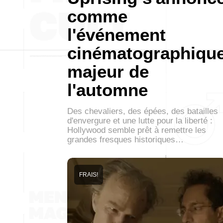
comme
l'événement
cinématographiqu
majeur de
l'automne
Des chevaliers, des épées, des batailles
d'envergure et une lutte pour la liberté :
Hollywood semble prêt à remettre les
grandes fresques historiques…
FRAIS!