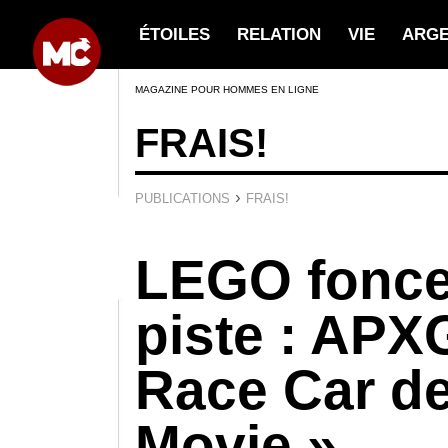
ÉTOILES
RELATION
VIE
ARG
MAGAZINE POUR HOMMES EN LIGNE
FRAIS!
›
PUBLICATIONS
FRAIS!
LEGO fonce 
piste : AP
Race Car de
Movie »