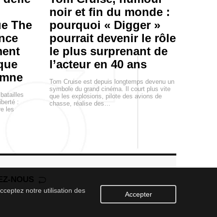
noir et fin du monde :
ue The
pourquoi « Digger »
nce
pourrait devenir le rôle
ment
le plus surprenant de
que
l’acteur en 40 ans
omne
Tom Cruise est depuis longtemps devenu un
symbole du grand cinéma. Il court plus vite
batailles
que les explosions, pilote des avions de
iberté :
chasse, réalise des…
e les
EZ-NOUS
cceptez notre utilisation des
Accepter