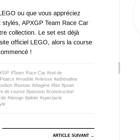
e LEGO ou que vous appréciez
et stylés, APXGP Team Race Car
re collection. Le set est déjà
te officiel LEGO, alors la course
à commencé !
XGP
#Team Race Car
#set de
 Pearce
#modèle
#vitesse
#adrénaline
sition
#bureau
#étagère
#fan
#jouet
re de course
#passion
#construction
cité
#design
#pilote
#spectacle
yle
ARTICLE SUIVANT →