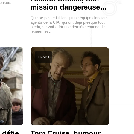
neakers.
mission dangereuse…
Que se passe-t-il lorsqu'une équipe d'anciens
agents de la CIA, qui ont déjà presque tout
perdu, se voit offrir une dernière chance de
réparer les…
FRAIS!
 défie
Tom Cruise, humour