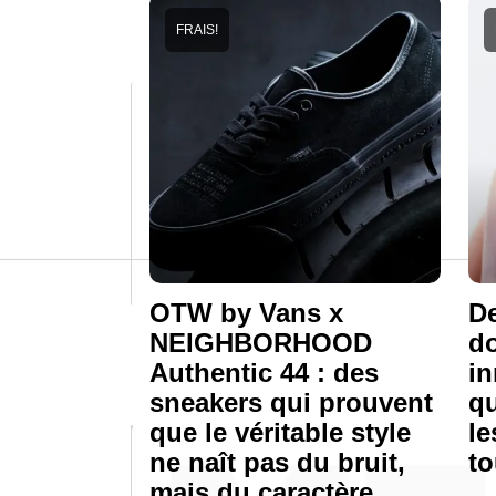
FRAIS!
OTW by Vans x
De
NEIGHBORHOOD
do
Authentic 44 : des
in
sneakers qui prouvent
qu
que le véritable style
le
ne naît pas du bruit,
to
mais du caractère