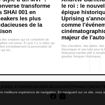
nverse transforme
le roi : le nouvel
s SHAI 001 en
épique historiq
eakers les plus
Uprising s'anno
dacieuses de la
comme l'événe
ison
cinématographi
majeur de l'aut
 a des sneakers qui se contentent de
léter une tenue. Et puis il y a celles qui
Des chevaliers, des épées, des 
lent immédiatement la personnalité de
d'envergure et une lutte pour la l
i qui les…
Hollywood semble prêt à remettr
grandes fresques historiques…
LES
RELATION
VIE
ARGENT
JEUX
SANTÉ
FRAIS!
CONTACT
 une meilleure expérience de navigation. En naviguant sur ce site, vous a