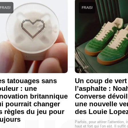
FRAIS!
FRAIS!
s tatouages sans
Un coup de vert
uleur : une
l’asphalte : Noa
novation britannique
Converse dévoil
i pourrait changer
une nouvelle ve
s règles du jeu pour
des Louie Lopez
ujours
Parfois, pour attirer l’attention, i
haut et fort qui l’on est. Il suffit