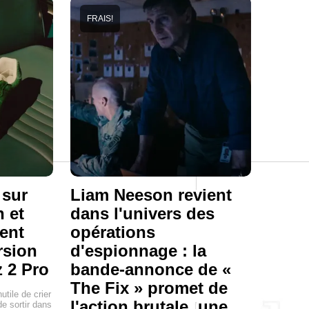
FRAIS!
 sur
Liam Neeson revient
h et
dans l'univers des
ent
opérations
rsion
d'espionnage : la
 2 Pro
bande-annonce de «
The Fix » promet de
nutile de crier
l'action brutale, une
 de sortir dans