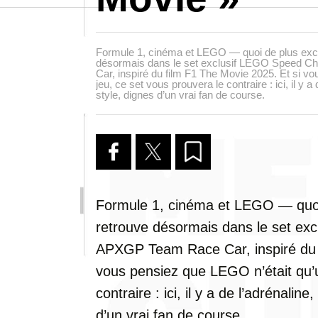
Formule 1, cinéma et LEGO — quoi de plus excit
désormais dans le set exclusif LEGO Speed 
Car, inspiré du film F1 The Movie 2025. Et si v
jeu, ce set vous prouvera le contraire : ici, il y a
style, dignes d’un vrai fan de course.
Formule 1, cinéma et LEGO — quoi 
retrouve désormais dans le set e
APXGP Team Race Car, inspiré du f
vous pensiez que LEGO n’était qu’u
contraire : ici, il y a de l’adrénaline
d’un vrai fan de course.