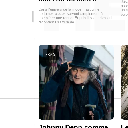
Jusq
asso
Dans l’univers de la mode masculine,
un s
certaines pièces servent simplement à
volo
compléter une tenue. Et puis il y a celles qui
racontent l’histoire de…
FRAIS!
Johnny Depp comme
Le