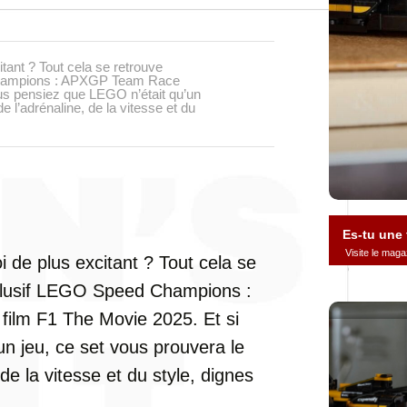
ant ? Tout cela se retrouve
Champions : APXGP Team Race
ous pensiez que LEGO n’était qu’un
 de l’adrénaline, de la vitesse et du
Es-tu une
Visite le ma
de plus excitant ? Tout cela se
xclusif LEGO Speed Champions :
ilm F1 The Movie 2025. Et si
n jeu, ce set vous prouvera le
, de la vitesse et du style, dignes