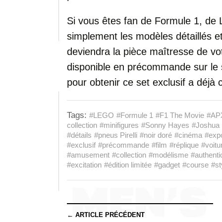
Si vous êtes fan de Formule 1, d
simplement les modèles détaillés 
deviendra la pièce maîtresse de vot
disponible en précommande sur le si
pour obtenir ce set exclusif a déj
Tags:
#LEGO
#Formule 1
#F1 The Movie
#AP
collection
#minifigures
#Sonny Hayes
#Joshua
#détails
#pneus Pirelli
#noir doré
#cinéma
#expo
#exclusif
#précommande
#film
#réplique
#voitu
#amusement
#collection
#modélisme
#authenti
#excitation
#édition limitée
#gadget
#course
#st
← ARTICLE PRÉCÉDENT