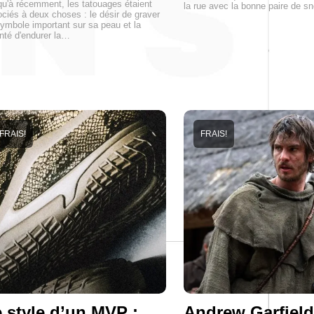
u'à récemment, les tatouages étaient
la rue avec la bonne paire de s
ciés à deux choses : le désir de graver
ymbole important sur sa peau et la
nté d'endurer la…
FRAIS!
FRAIS!
 style d’un MVP :
Andrew Garfield