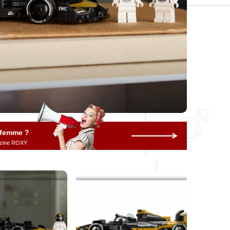
 femme ?
gazine ROXY