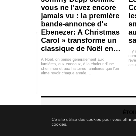
vous ne l'avez encore
Co
jamais vu : la première
le
bande-annonce d'«
sn
Ebenezer: A Christmas
au
Carol » transforme un
sa
classique de Noël en…
Il y
comp
À Noël, on pense généralement aux
révè
lumières, aux cadeaux, à la chaleur d'une
celu
cheminée et aux histoires familières que l'on
aime revoir chaque année.…
ÉTOI
Ce site utilise des cookies pour vous offrir
cookies.