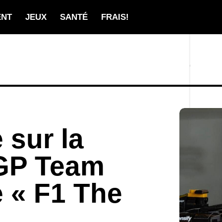
ENT
JEUX
SANTÉ
FRAIS!
sur la
XGP Team
 « F1 The